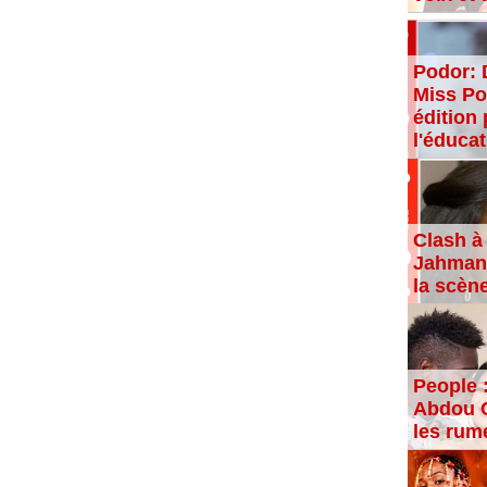
Podor: 
Miss Po
édition 
l'éducat
Clash à 
Jahman,
la scèn
People 
Abdou C
les rum