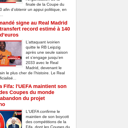
finale de la Coupe du
afin d’obtenir un appui politique, en
..
mandé signe au Real Madrid
transfert record estimé à 140
 d’euros
L’attaquant ivoirien
quitte le RB Leipzig
après une seule saison
et s’engage jusqu’en
2033 avec le Real
Madrid, devenant le
ain le plus cher de l’histoire. Le Real
cialisé...
la Fifa: l'UEFA maintient son
 des Coupes du monde
'abandon du projet
ino
L'UEFA confirme le
maintien de son boycott
des compétitions de la
Fifa, dont les Coupes du