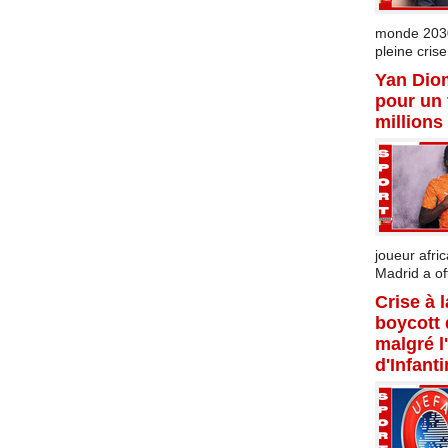
monde 2030 
pleine crise.
Yan Dio
pour un 
millions
joueur afric
Madrid a offi
Crise à 
boycott
malgré l
d'Infant