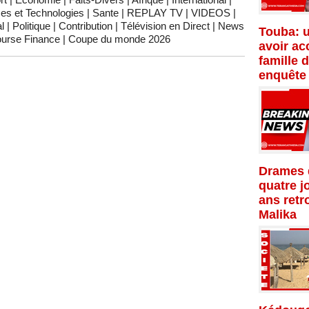
es et Technologies
|
Sante
|
REPLAY TV
|
VIDEOS
|
l
|
Politique
|
Contribution
|
Télévision en Direct
|
News
Touba: 
urse Finance
|
Coupe du monde 2026
avoir ac
famille 
enquête
Drames d
quatre j
ans retr
Malika