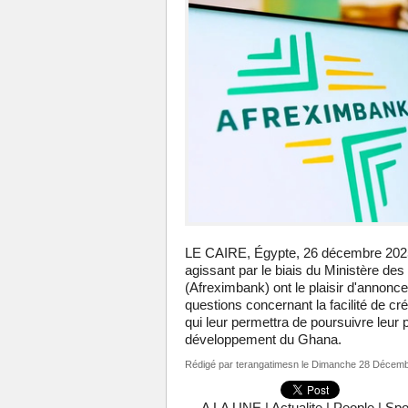
LE CAIRE, Égypte, 26 décembre 2025
agissant par le biais du Ministère des
(Afreximbank) ont le plaisir d'annonce
questions concernant la facilité de cr
qui leur permettra de poursuivre leur
développement du Ghana.
Rédigé par
terangatimesn
le Dimanche 28 Décemb
A LA UNE
|
Actualite
|
People
|
Spo