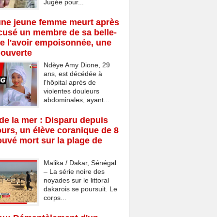
Jugée pour...
une jeune femme meurt après
cusé un membre de sa belle-
de l'avoir empoisonnée, une
 ouverte
Ndèye Amy Dione, 29
ans, est décédée à
l'hôpital après de
violentes douleurs
abdominales, ayant...
e la mer : Disparu depuis
ours, un élève coranique de 8
ouvé mort sur la plage de
Malika / Dakar, Sénégal
– La série noire des
noyades sur le littoral
dakarois se poursuit. Le
corps...