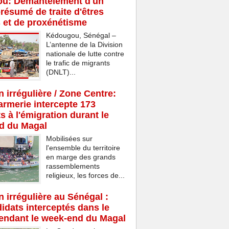
u: Démantèlement d'un
résumé de traite d'êtres
 et de proxénétisme
Kédougou, Sénégal –
L’antenne de la Division
nationale de lutte contre
le trafic de migrants
(DNLT)...
n irrégulière / Zone Centre:
rmerie intercepte 173
s à l'émigration durant le
d du Magal
Mobilisées sur
l'ensemble du territoire
en marge des grands
rassemblements
religieux, les forces de...
n irrégulière au Sénégal :
idats interceptés dans le
endant le week-end du Magal