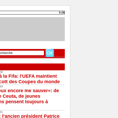
5:28
58
à la Fifa: l'UEFA maintient
cott des Coupes du monde
54
eux encore me sauver»: de
e Ceuta, de jeunes
s pensent toujours à
51
 l’ancien président Patrice