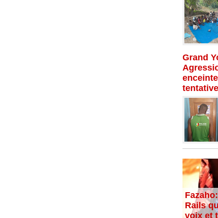
Grand Yo
Agressio
enceinte
tentativ
Fazaho:
Rails qu
voix et