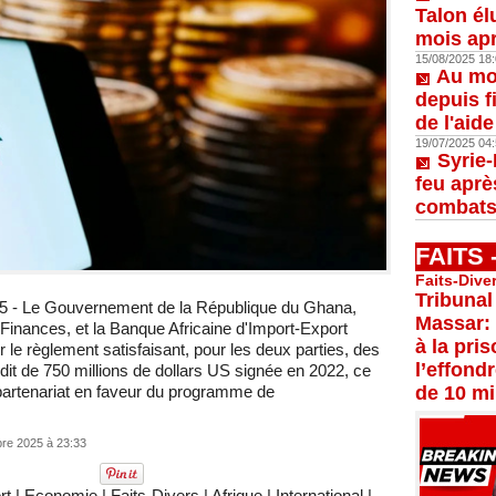
Talon él
mois apr
15/08/2025 18:
Au moi
depuis f
de l'aid
19/07/2025 04:
Syrie-
feu aprè
combats
FAITS
Faits-Dive
Tribunal
 - Le Gouvernement de la République du Ghana,
Massar:
 Finances, et la Banque Africaine d'Import-Export
à la pri
r le règlement satisfaisant, pour les deux parties, des
l’effond
édit de 750 millions de dollars US signée en 2022, ce
 partenariat en faveur du programme de
de 10 mi
re 2025 à 23:33
rt
|
Economie
|
Faits-Divers
|
Afrique
|
International
|