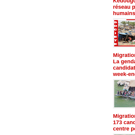
Kédougo
réseau p
humains
Migratio
La genda
candidat
week-en
Migratio
173 cand
centre p