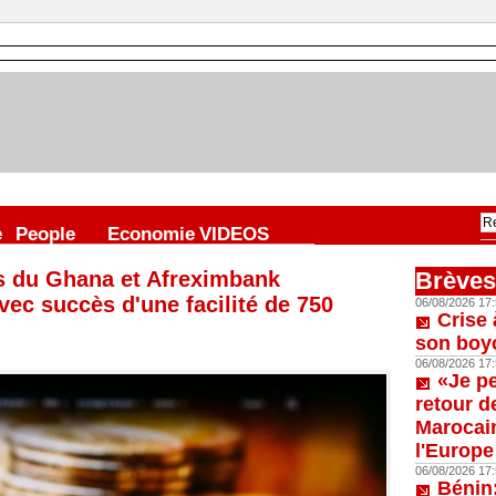
e
People
Economie
VIDEOS
s du Ghana et Afreximbank
Brèves
vec succès d'une facilité de 750
06/08/2026 17:
Crise 
son boy
06/08/2026 17:
«Je p
retour d
Marocain
l'Europe
06/08/2026 17:
Bénin: