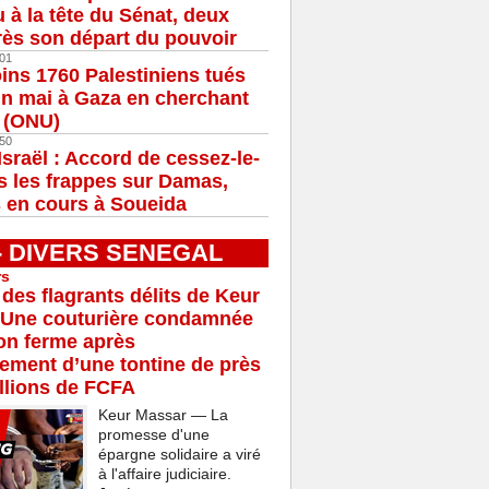
u à la tête du Sénat, deux
ès son départ du pouvoir
01
ns 1760 Palestiniens tués
in mai à Gaza en cherchant
e (ONU)
50
Israël : Accord de cessez-le-
s les frappes sur Damas,
 en cours à Soueida
 - DIVERS SENEGAL
rs
 des flagrants délits de Keur
 Une couturière condamnée
son ferme après
rement d’une tontine de près
llions de FCFA
Keur Massar — La
promesse d'une
épargne solidaire a viré
à l'affaire judiciaire.