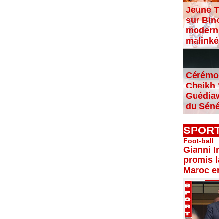
Jeune T
sur Bin
moderni
malinké
Cérémon
Cheikh "
Guédiaw
du Séné
SPOR
Foot-ball
Gianni I
promis l
Maroc e