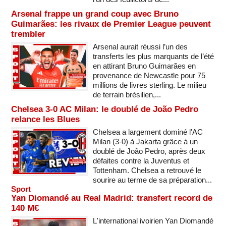
Arsenal frappe un grand coup avec Bruno
Guimarães: les rivaux de Premier League peuvent
trembler
Arsenal aurait réussi l’un des
transferts les plus marquants de l’été
en attirant Bruno Guimarães en
provenance de Newcastle pour 75
millions de livres sterling. Le milieu
de terrain brésilien,...
Chelsea 3-0 AC Milan: le doublé de João Pedro
relance les Blues
Chelsea a largement dominé l'AC
Milan (3-0) à Jakarta grâce à un
doublé de João Pedro, après deux
défaites contre la Juventus et
Tottenham. Chelsea a retrouvé le
sourire au terme de sa préparation...
Sport
Yan Diomandé au Real Madrid: transfert record de
140 M€
L'international ivoirien Yan Diomandé