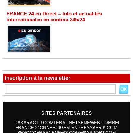
FRANCE 24 en Direct – Info et actualités
internationales en continu 24h/24
Inscription à la newsletter
SITES PARTENAIRES
DAKARACTU.COM
LERAL.NET
SENEWEB.COM
RFI
FRANCE 24
CNN
BBC
IGFM.SN
PRESSAFRIK.COM
BESOCCER
SENENEWS.COM
WIWSPORT.COM