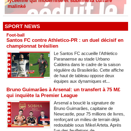
lycéenne qui modernise et sublime la culture
malinké
SPORT NEWS
Foot-ball
Santos FC contre Athletico-PR : un duel décisif en
championnat brésilien
Le Santos FC accueille l'Athletico
Paranaense au stade Urbano
Caldeira dans le cadre de la saison
régulière du Brasileirão. Cette affiche
de haut de tableau oppose deux
équipes aux dynamiques et...
Bruno Guimarães à Arsenal: un transfert à 75 M£
qui inquiète la Premier League
Arsenal a bouclé la signature de
Bruno Guimarães, capitaine de
Newcastle, pour 75 millions de livres,
renforçant un milieu de terrain déjà
redoutable sous Mikel Arteta. Après
l'un des feuilletons de...