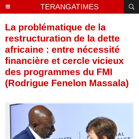
TERANGATIMES
La problématique de la
restructuration de la dette
africaine : entre nécessité
financière et cercle vicieux
des programmes du FMI
(Rodrigue Fenelon Massala)