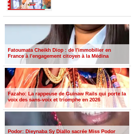
Fatoumata Cheikh Diop : de l'immobilier en
France à l'engagement citoyen à la Médina
Fazaho: La rappeuse de Guinaw Rails qui porte la
voix des sans-voix et triomphe en 2026
Podor: Dieynaba Sy Diallo sacrée Miss Podor