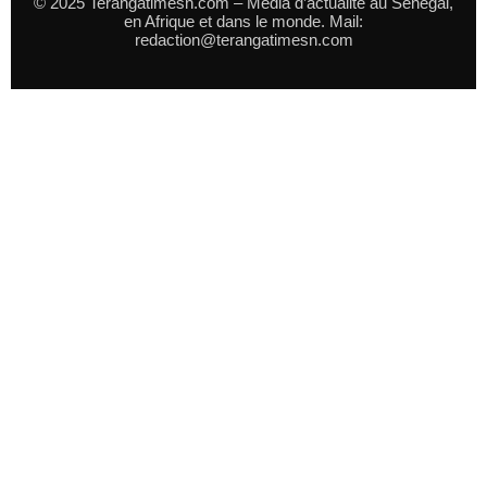
© 2025 Terangatimesn.com – Média d’actualité au Sénégal,
en Afrique et dans le monde. Mail:
redaction@terangatimesn.com