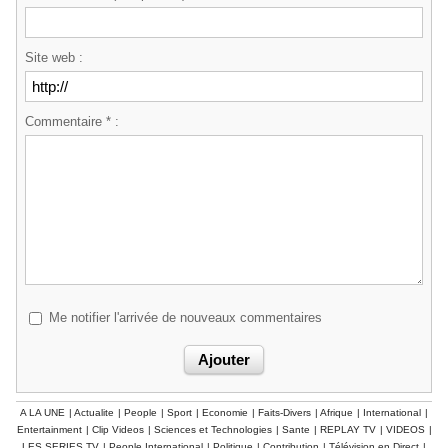
Site web :
Commentaire * :
Me notifier l'arrivée de nouveaux commentaires
A LA UNE
|
Actualite
|
People
|
Sport
|
Economie
|
Faits-Divers
|
Afrique
|
International
|
Entertainment
|
Clip Videos
|
Sciences et Technologies
|
Sante
|
REPLAY TV
|
VIDEOS
|
LES SERIES TV
|
People International
|
Politique
|
Contribution
|
Télévision en Direct
|