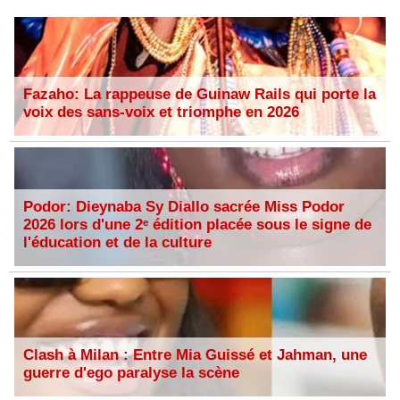
Fazaho: La rappeuse de Guinaw Rails qui porte la
voix des sans-voix et triomphe en 2026
Podor: Dieynaba Sy Diallo sacrée Miss Podor
2026 lors d'une 2ᵉ édition placée sous le signe de
l'éducation et de la culture
Clash à Milan : Entre Mia Guissé et Jahman, une
guerre d'ego paralyse la scène