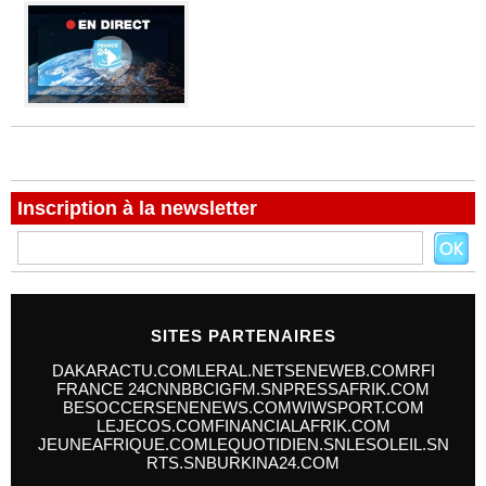
Inscription à la newsletter
SITES PARTENAIRES
DAKARACTU.COM
LERAL.NET
SENEWEB.COM
RFI
FRANCE 24
CNN
BBC
IGFM.SN
PRESSAFRIK.COM
BESOCCER
SENENEWS.COM
WIWSPORT.COM
LEJECOS.COM
FINANCIALAFRIK.COM
JEUNEAFRIQUE.COM
LEQUOTIDIEN.SN
LESOLEIL.SN
RTS.SN
BURKINA24.COM