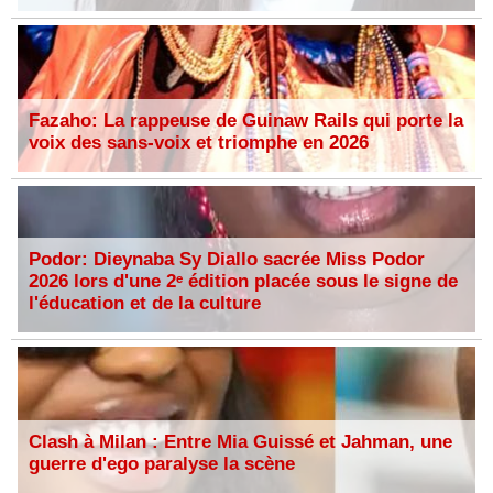
Fazaho: La rappeuse de Guinaw Rails qui porte la
voix des sans-voix et triomphe en 2026
Podor: Dieynaba Sy Diallo sacrée Miss Podor
2026 lors d'une 2ᵉ édition placée sous le signe de
l'éducation et de la culture
Clash à Milan : Entre Mia Guissé et Jahman, une
guerre d'ego paralyse la scène