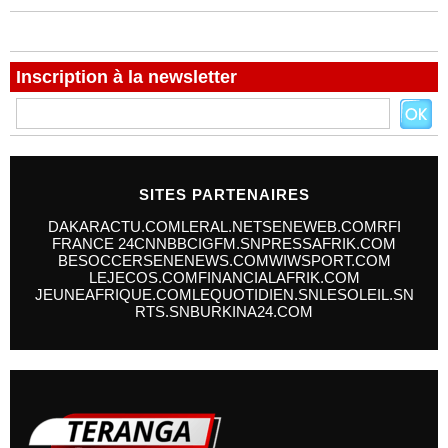
Inscription à la newsletter
SITES PARTENAIRES
DAKARACTU.COM
LERAL.NET
SENEWEB.COM
RFI
FRANCE 24
CNN
BBC
IGFM.SN
PRESSAFRIK.COM
BESOCCER
SENENEWS.COM
WIWSPORT.COM
LEJECOS.COM
FINANCIALAFRIK.COM
JEUNEAFRIQUE.COM
LEQUOTIDIEN.SN
LESOLEIL.SN
RTS.SN
BURKINA24.COM