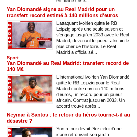
en pleine crise...
Yan Diomandé signe au Real Madrid pour un
transfert record estimé à 140 millions d’euros
L’attaquant ivoirien quitte le RB
Leipzig après une seule saison et
s’engage jusqu’en 2033 avec le Real
Madrid, devenant le joueur africain le
plus cher de l’histoire. Le Real
Madrid a officialisé...
Sport
Yan Diomandé au Real Madrid: transfert record de
140 M€
L'international ivoirien Yan Diomandé
quitte le RB Leipzig pour le Real
Madrid contre environ 140 millions
d'euros, un record pour un joueur
africain. Contrat jusqu'en 2033. Un
accord trouvé après...
Neymar à Santos : le retour du héros tourne-t-il au
désastre ?
Son retour devait être celui d’une
icône retrouvant son jardin