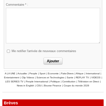
Commentaire * :
Me notifier l'arrivée de nouveaux commentaires
A LA UNE
|
Actualite
|
People
|
Sport
|
Economie
|
Faits-Divers
|
Afrique
|
International
|
Entertainment
|
Clip Videos
|
Sciences et Technologies
|
Sante
|
REPLAY TV
|
VIDEOS
|
LES SERIES TV
|
People International
|
Politique
|
Contribution
|
Télévision en Direct
|
News in English
|
CGU
|
Bourse Finance
|
Coupe du monde 2026
Brèves