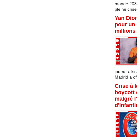
monde 2030 
pleine crise.
Yan Dio
pour un 
millions
joueur afric
Madrid a offi
Crise à 
boycott
malgré l
d'Infant