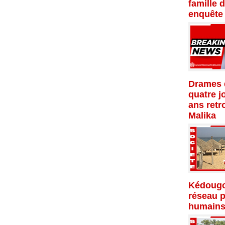
famille 
enquête
Drames d
quatre j
ans retr
Malika
Kédougo
réseau p
humains