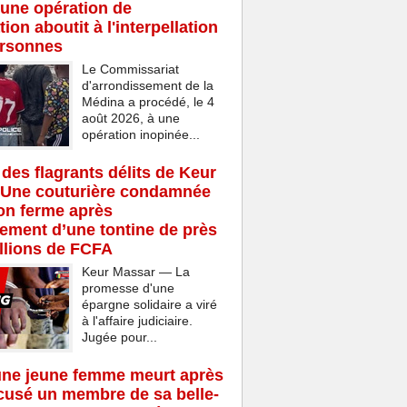
une opération de
ion aboutit à l'interpellation
ersonnes
Le Commissariat
d'arrondissement de la
Médina a procédé, le 4
août 2026, à une
opération inopinée...
 des flagrants délits de Keur
 Une couturière condamnée
son ferme après
rement d’une tontine de près
llions de FCFA
Keur Massar — La
promesse d'une
épargne solidaire a viré
à l'affaire judiciaire.
Jugée pour...
une jeune femme meurt après
cusé un membre de sa belle-