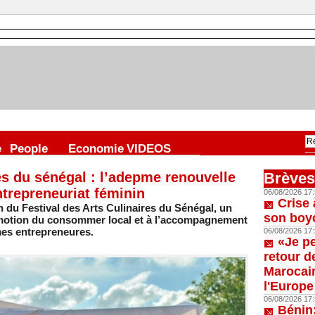
e
People
Economie
VIDEOS
res du sénégal : l’adepme renouvelle
Brèves
trepreneuriat féminin
06/08/2026 17:
Crise 
n du Festival des Arts Culinaires du Sénégal, un
son boy
omotion du consommer local et à l’accompagnement
mes entrepreneures.
06/08/2026 17:
«Je p
retour d
Marocain
l'Europe
06/08/2026 17:
Bénin: