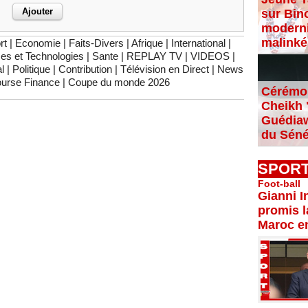
sur Bin
moderni
malinké
rt
|
Economie
|
Faits-Divers
|
Afrique
|
International
|
es et Technologies
|
Sante
|
REPLAY TV
|
VIDEOS
|
l
|
Politique
|
Contribution
|
Télévision en Direct
|
News
urse Finance
|
Coupe du monde 2026
Cérémon
Cheikh "
Guédiaw
du Séné
SPOR
Foot-ball
Gianni I
promis l
Maroc e