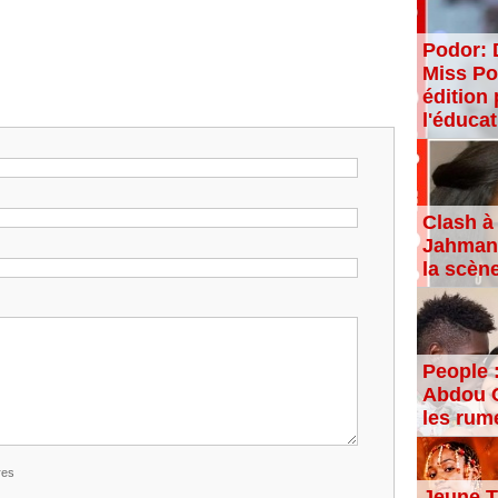
Podor: 
Miss Po
édition 
l'éducat
Clash à 
Jahman,
la scèn
People 
Abdou C
les rum
res
Jeune T