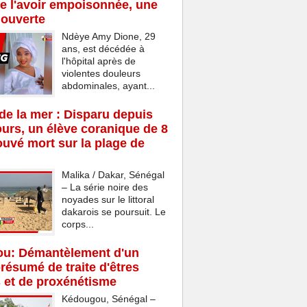
de l'avoir empoisonnée, une
 ouverte
Ndèye Amy Dione, 29
ans, est décédée à
l'hôpital après de
violentes douleurs
abdominales, ayant...
e la mer : Disparu depuis
ours, un élève coranique de 8
ouvé mort sur la plage de
Malika / Dakar, Sénégal
– La série noire des
noyades sur le littoral
dakarois se poursuit. Le
corps...
u: Démantèlement d'un
résumé de traite d'êtres
 et de proxénétisme
Kédougou, Sénégal –