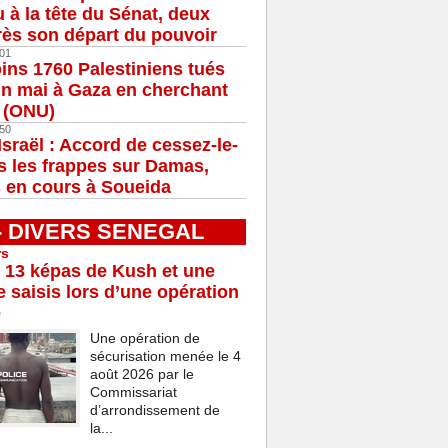
u à la tête du Sénat, deux
ès son départ du pouvoir
01
ns 1760 Palestiniens tués
in mai à Gaza en cherchant
e (ONU)
50
Israël : Accord de cessez-le-
s les frappes sur Damas,
 en cours à Soueida
 - DIVERS SENEGAL
rs
 13 képas de Kush et une
 saisis lors d’une opération
e
Une opération de
sécurisation menée le 4
août 2026 par le
Commissariat
d’arrondissement de
la...