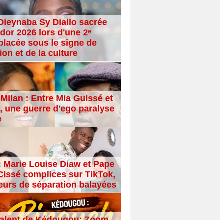
Dieynaba Sy Diallo sacrée
dor 2026 lors d'une 2ᵉ
placée sous le signe de
ion et de la culture
Milan : Entre Mia Guissé et
 une guerre d'ego paralyse
e
: Marie Louise Diaw et Pape
issé complices sur TikTok,
eurs de séparation balayées
alent de Kédougou: Zoom