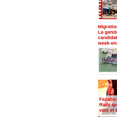
Migratio
La genda
candidat
week-en
Fazaho:
Rails qu
voix et