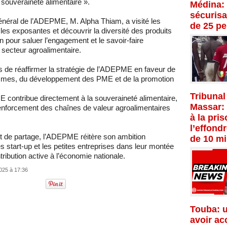
souveraineté alimentaire ».
Médina: 
sécurisat
énéral de l’ADEPME, M. Alpha Thiam, a visité les
de 25 p
les exposantes et découvrir la diversité des produits
pour saluer l’engagement et le savoir-faire
secteur agroalimentaire.
s de réaffirmer la stratégie de l’ADEPME en faveur de
mmes, du développement des PME et de la promotion
Tribunal
E contribue directement à la souveraineté alimentaire,
Massar:
 renforcement des chaînes de valeur agroalimentaires
à la pri
l’effond
 de partage, l’ADEPME réitère son ambition
de 10 mi
 start-up et les petites entreprises dans leur montée
ntribution active à l’économie nationale.
025 à 17:36
Touba: 
avoir ac