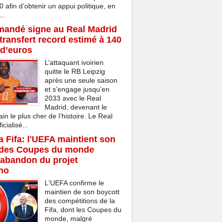
afin d’obtenir un appui politique, en
..
mandé signe au Real Madrid
transfert record estimé à 140
 d’euros
L’attaquant ivoirien
quitte le RB Leipzig
après une seule saison
et s’engage jusqu’en
2033 avec le Real
Madrid, devenant le
ain le plus cher de l’histoire. Le Real
cialisé...
la Fifa: l'UEFA maintient son
 des Coupes du monde
'abandon du projet
ino
L'UEFA confirme le
maintien de son boycott
des compétitions de la
Fifa, dont les Coupes du
monde, malgré