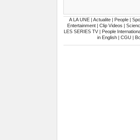
A LA UNE
|
Actualite
|
People
|
Spo
Entertainment
|
Clip Videos
|
Scienc
LES SERIES TV
|
People Internationa
in English
|
CGU
|
Bo