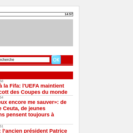
14:57
58
à la Fifa: l'UEFA maintient
cott des Coupes du monde
54
eux encore me sauver»: de
e Ceuta, de jeunes
s pensent toujours à
51
 l’ancien président Patrice