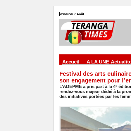
Vendredi 7 Août
Accueil
A LA UNE
Actualit
Festival des arts culinai
son engagement pour l’en
L’ADEPME a pris part à la 4ᵉ éditio
rendez-vous majeur dédié à la pr
des initiatives portées par les fem