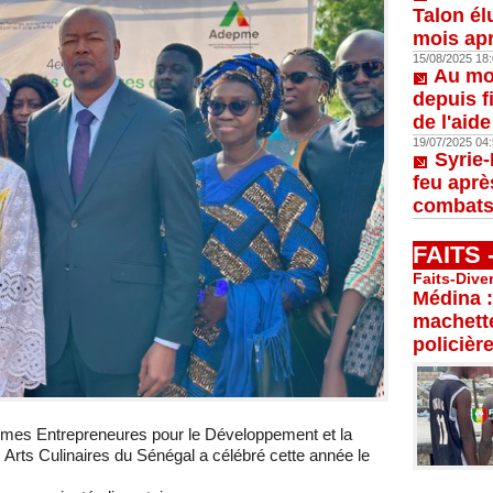
Talon él
mois apr
15/08/2025 18:
Au moi
depuis f
de l'aid
19/07/2025 04:
Syrie-
feu aprè
combats
FAITS
Faits-Dive
Médina :
machette
policièr
mes Entrepreneures pour le Développement et la
es Arts Culinaires du Sénégal a célébré cette année le