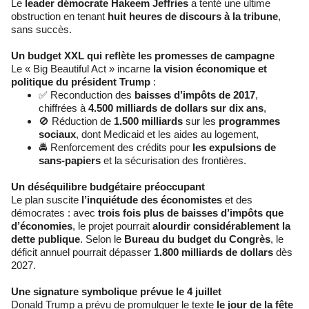
Le
leader démocrate Hakeem Jeffries
a tenté une ultime
obstruction en tenant
huit heures de discours à la tribune
,
sans succès.
Un budget XXL qui reflète les promesses de campagne
Le « Big Beautiful Act » incarne
la vision économique et
politique du président Trump
:
✅ Reconduction des
baisses d’impôts de 2017
,
chiffrées à
4.500 milliards de dollars sur dix ans
,
🚫 Réduction de
1.500 milliards
sur les
programmes
sociaux
, dont Medicaid et les aides au logement,
🚔 Renforcement des crédits pour
les expulsions de
sans-papiers
et la sécurisation des frontières.
Un déséquilibre budgétaire préoccupant
Le plan suscite
l’inquiétude des économistes
et des
démocrates : avec
trois fois plus de baisses d’impôts que
d’économies
, le projet pourrait
alourdir considérablement la
dette publique
. Selon le
Bureau du budget du Congrès
, le
déficit annuel pourrait dépasser
1.800 milliards de dollars
dès
2027.
Une signature symbolique prévue le 4 juillet
Donald Trump a prévu de promulguer le texte
le jour de la fête