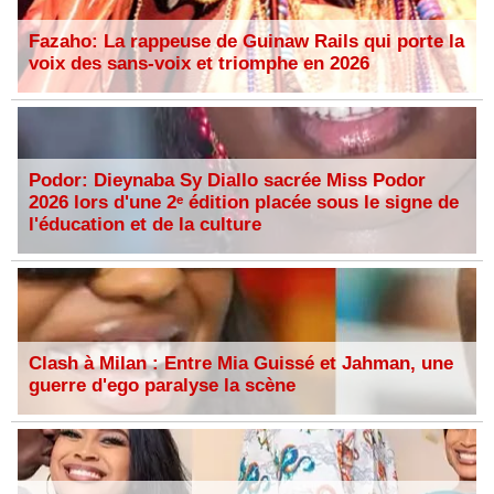
Fazaho: La rappeuse de Guinaw Rails qui porte la
voix des sans-voix et triomphe en 2026
Podor: Dieynaba Sy Diallo sacrée Miss Podor
2026 lors d'une 2ᵉ édition placée sous le signe de
l'éducation et de la culture
Clash à Milan : Entre Mia Guissé et Jahman, une
guerre d'ego paralyse la scène