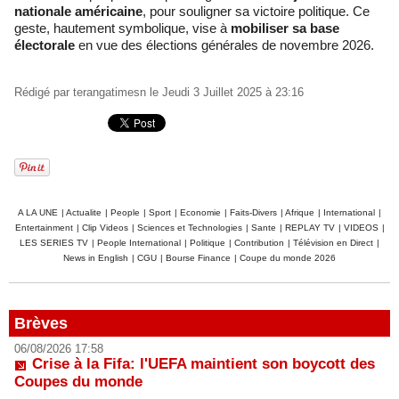
nationale américaine
, pour souligner sa victoire politique. Ce
geste, hautement symbolique, vise à
mobiliser sa base
électorale
en vue des élections générales de novembre 2026.
Rédigé par
terangatimesn
le Jeudi 3 Juillet 2025 à 23:16
A LA UNE
|
Actualite
|
People
|
Sport
|
Economie
|
Faits-Divers
|
Afrique
|
International
|
Entertainment
|
Clip Videos
|
Sciences et Technologies
|
Sante
|
REPLAY TV
|
VIDEOS
|
LES SERIES TV
|
People International
|
Politique
|
Contribution
|
Télévision en Direct
|
News in English
|
CGU
|
Bourse Finance
|
Coupe du monde 2026
Brèves
06/08/2026 17:58
Crise à la Fifa: l'UEFA maintient son boycott des
Coupes du monde