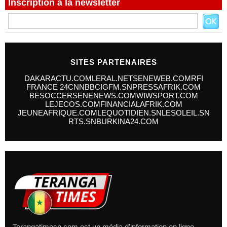
Inscription à la newsletter
SITES PARTENAIRES
DAKARACTU.COM
LERAL.NET
SENEWEB.COM
RFI
FRANCE 24
CNN
BBC
IGFM.SN
PRESSAFRIK.COM
BESOCCER
SENENEWS.COM
WIWSPORT.COM
LEJECOS.COM
FINANCIALAFRIK.COM
JEUNEAFRIQUE.COM
LEQUOTIDIEN.SN
LESOLEIL.SN
RTS.SN
BURKINA24.COM
Terangatimesn.com est un média d’information en ligne