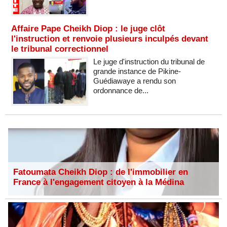
Affaire Pape Cheikh Diop : le juge clôt
l'instruction et renvoie plusieurs inculpés devant
le tribunal correctionnel
Le juge d'instruction du tribunal de
grande instance de Pikine-
Guédiawaye a rendu son
ordonnance de...
Fatoumata Cheikh Diop : de l'immobilier en
France à l'engagement citoyen à la Médina