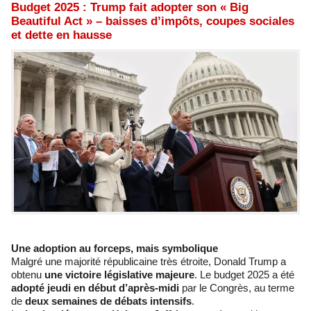
Budget 2025 : Trump fait adopter son « Big
Beautiful Act » – baisses d’impôts, coupes sociales
et dette en hausse
Une adoption au forceps, mais symbolique
Malgré une majorité républicaine très étroite, Donald Trump a
obtenu
une victoire législative majeure
. Le budget 2025 a été
adopté jeudi en début d’après-midi
par le Congrès, au terme
de
deux semaines de débats intensifs
.