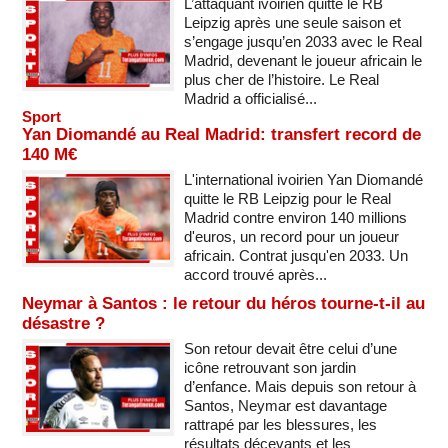
L’attaquant ivoirien quitte le RB
Leipzig après une seule saison et
s’engage jusqu’en 2033 avec le Real
Madrid, devenant le joueur africain le
plus cher de l’histoire. Le Real
Madrid a officialisé...
Sport
Yan Diomandé au Real Madrid: transfert record de
140 M€
L'international ivoirien Yan Diomandé
quitte le RB Leipzig pour le Real
Madrid contre environ 140 millions
d'euros, un record pour un joueur
africain. Contrat jusqu'en 2033. Un
accord trouvé après...
Neymar à Santos : le retour du héros tourne-t-il au
désastre ?
Son retour devait être celui d’une
icône retrouvant son jardin
d’enfance. Mais depuis son retour à
Santos, Neymar est davantage
rattrapé par les blessures, les
résultats décevants et les