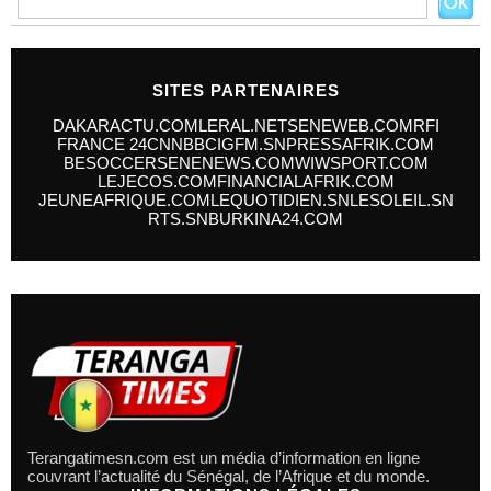
SITES PARTENAIRES
DAKARACTU.COM
LERAL.NET
SENEWEB.COM
RFI
FRANCE 24
CNN
BBC
IGFM.SN
PRESSAFRIK.COM
BESOCCER
SENENEWS.COM
WIWSPORT.COM
LEJECOS.COM
FINANCIALAFRIK.COM
JEUNEAFRIQUE.COM
LEQUOTIDIEN.SN
LESOLEIL.SN
RTS.SN
BURKINA24.COM
Terangatimesn.com est un média d’information en ligne
couvrant l’actualité du Sénégal, de l’Afrique et du monde.