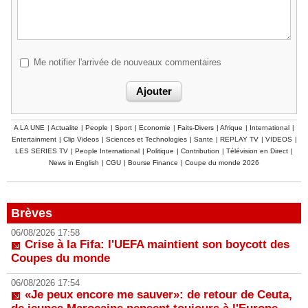
Me notifier l'arrivée de nouveaux commentaires
A LA UNE
|
Actualite
|
People
|
Sport
|
Economie
|
Faits-Divers
|
Afrique
|
International
|
Entertainment
|
Clip Videos
|
Sciences et Technologies
|
Sante
|
REPLAY TV
|
VIDEOS
|
LES SERIES TV
|
People International
|
Politique
|
Contribution
|
Télévision en Direct
|
News in English
|
CGU
|
Bourse Finance
|
Coupe du monde 2026
Brèves
06/08/2026 17:58
Crise à la Fifa: l'UEFA maintient son boycott des
Coupes du monde
06/08/2026 17:54
«Je peux encore me sauver»: de retour de Ceuta,