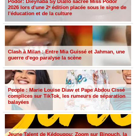
Podor: Dieynaba Sy Diallo sacrée Miss Podor
2026 lors d'une 2ᵉ édition placée sous le signe de
l'éducation et de la culture
Clash à Milan : Entre Mia Guissé et Jahman, une
guerre d'ego paralyse la scène
People : Marie Louise Diaw et Pape Abdou Cissé
complices sur TikTok, les rumeurs de séparation
balayées
Jeune Talent de Kédougou: Zoom sur Binouch, la