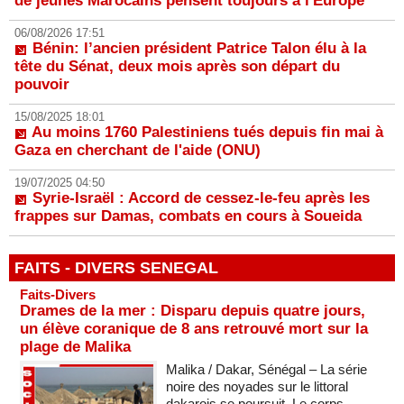
de jeunes Marocains pensent toujours à l'Europe
06/08/2026 17:51
Bénin: l’ancien président Patrice Talon élu à la
tête du Sénat, deux mois après son départ du
pouvoir
15/08/2025 18:01
Au moins 1760 Palestiniens tués depuis fin mai à
Gaza en cherchant de l'aide (ONU)
19/07/2025 04:50
Syrie-Israël : Accord de cessez-le-feu après les
frappes sur Damas, combats en cours à Soueida
FAITS - DIVERS SENEGAL
Faits-Divers
Drames de la mer : Disparu depuis quatre jours,
un élève coranique de 8 ans retrouvé mort sur la
plage de Malika
Malika / Dakar, Sénégal – La série
noire des noyades sur le littoral
dakarois se poursuit. Le corps...