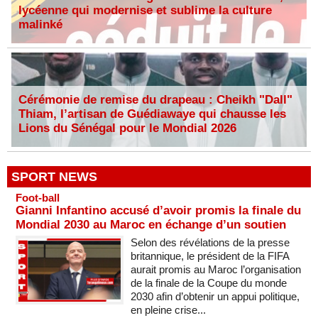
lycéenne qui modernise et sublime la culture
malinké
Cérémonie de remise du drapeau : Cheikh "Dall"
Thiam, l’artisan de Guédiawaye qui chausse les
Lions du Sénégal pour le Mondial 2026
SPORT NEWS
Foot-ball
Gianni Infantino accusé d’avoir promis la finale du
Mondial 2030 au Maroc en échange d’un soutien
Selon des révélations de la presse
britannique, le président de la FIFA
aurait promis au Maroc l’organisation
de la finale de la Coupe du monde
2030 afin d’obtenir un appui politique,
en pleine crise...