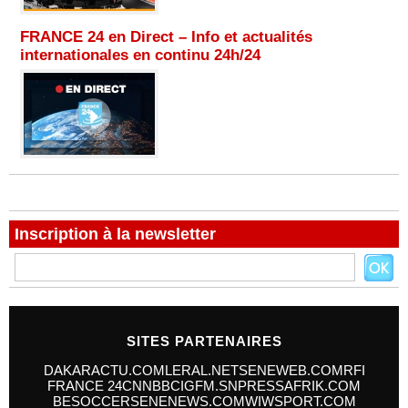
FRANCE 24 en Direct – Info et actualités
internationales en continu 24h/24
Inscription à la newsletter
SITES PARTENAIRES
DAKARACTU.COM
LERAL.NET
SENEWEB.COM
RFI
FRANCE 24
CNN
BBC
IGFM.SN
PRESSAFRIK.COM
BESOCCER
SENENEWS.COM
WIWSPORT.COM