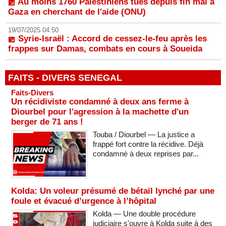
Au moins 1760 Palestiniens tués depuis fin mai à
Gaza en cherchant de l'aide (ONU)
19/07/2025 04:50
Syrie-Israël : Accord de cessez-le-feu après les
frappes sur Damas, combats en cours à Soueida
FAITS - DIVERS SENEGAL
Faits-Divers
Un récidiviste condamné à deux ans ferme à
Diourbel pour l'agression à la machette d'un
berger de 71 ans !
Touba / Diourbel — La justice a
frappé fort contre la récidive. Déjà
condamné à deux reprises par...
Kolda: Un voleur présumé de bétail lynché par une
foule et évacué d’urgence à l’hôpital
Kolda — Une double procédure
judiciaire s'ouvre à Kolda suite à des