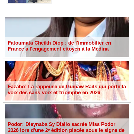
Fatoumata Cheikh Diop : de l'immobilier en
France à l'engagement citoyen à la Médina
Fazaho: La rappeuse de Guinaw Rails qui porte la
voix des sans-voix et triomphe en 2026
Podor: Dieynaba Sy Diallo sacrée Miss Podor
2026 lors d'une 2ᵉ édition placée sous le signe de