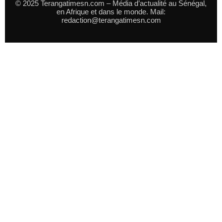
© 2025 Terangatimesn.com – Média d’actualité au Sénégal,
en Afrique et dans le monde. Mail:
redaction@terangatimesn.com