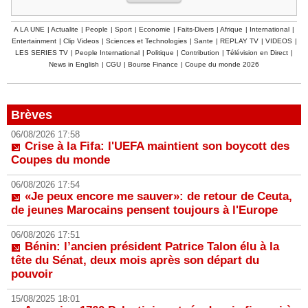
A LA UNE
|
Actualite
|
People
|
Sport
|
Economie
|
Faits-Divers
|
Afrique
|
International
|
Entertainment
|
Clip Videos
|
Sciences et Technologies
|
Sante
|
REPLAY TV
|
VIDEOS
|
LES SERIES TV
|
People International
|
Politique
|
Contribution
|
Télévision en Direct
|
News in English
|
CGU
|
Bourse Finance
|
Coupe du monde 2026
Brèves
06/08/2026 17:58
Crise à la Fifa: l'UEFA maintient son boycott des
Coupes du monde
06/08/2026 17:54
«Je peux encore me sauver»: de retour de Ceuta,
de jeunes Marocains pensent toujours à l'Europe
06/08/2026 17:51
Bénin: l’ancien président Patrice Talon élu à la
tête du Sénat, deux mois après son départ du
pouvoir
15/08/2025 18:01