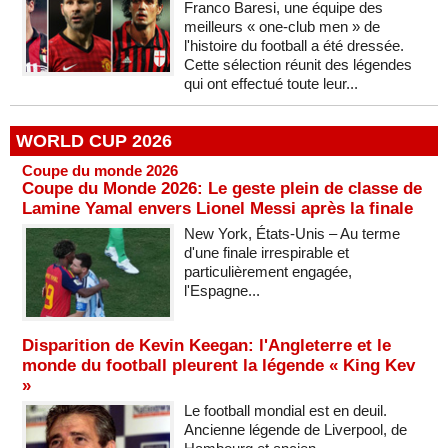
Franco Baresi, une équipe des
meilleurs « one-club men » de
l'histoire du football a été dressée.
Cette sélection réunit des légendes
qui ont effectué toute leur...
WORLD CUP 2026
Coupe du monde 2026
Coupe du Monde 2026: Le geste plein de classe de
Lamine Yamal envers Lionel Messi après la finale
New York, États-Unis – Au terme
d'une finale irrespirable et
particulièrement engagée,
l'Espagne...
Disparition de Kevin Keegan: l'Angleterre et le
monde du football pleurent la légende « King Kev
»
Le football mondial est en deuil.
Ancienne légende de Liverpool, de