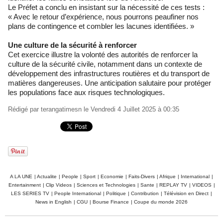
Le Préfet a conclu en insistant sur la nécessité de ces tests :
« Avec le retour d’expérience, nous pourrons peaufiner nos
plans de contingence et combler les lacunes identifiées. »
Une culture de la sécurité à renforcer
Cet exercice illustre la volonté des autorités de renforcer la
culture de la sécurité civile, notamment dans un contexte de
développement des infrastructures routières et du transport de
matières dangereuses. Une anticipation salutaire pour protéger
les populations face aux risques technologiques.
Rédigé par
terangatimesn
le Vendredi 4 Juillet 2025 à 00:35
A LA UNE
|
Actualite
|
People
|
Sport
|
Economie
|
Faits-Divers
|
Afrique
|
International
|
Entertainment
|
Clip Videos
|
Sciences et Technologies
|
Sante
|
REPLAY TV
|
VIDEOS
|
LES SERIES TV
|
People International
|
Politique
|
Contribution
|
Télévision en Direct
|
News in English
|
CGU
|
Bourse Finance
|
Coupe du monde 2026