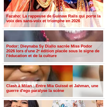
Fazaho: La rappeuse de Guinaw Rails qui porte la
voix des sans-voix et triomphe en 2026
Podor: Dieynaba Sy Diallo sacrée Miss Podor
2026 lors d'une 2ᵉ édition placée sous le signe de
l'éducation et de la culture
Clash à Milan : Entre Mia Guissé et Jahman, une
guerre d'ego paralyse la scène