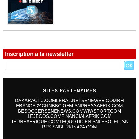
Inscription à la newsletter
SITES PARTENAIRES
DAKARACTU.COM
LERAL.NET
SENEWEB.COM
RFI
FRANCE 24
CNN
BBC
IGFM.SN
PRESSAFRIK.COM
BESOCCER
SENENEWS.COM
WIWSPORT.COM
LEJECOS.COM
FINANCIALAFRIK.COM
JEUNEAFRIQUE.COM
LEQUOTIDIEN.SN
LESOLEIL.SN
RTS.SN
BURKINA24.COM