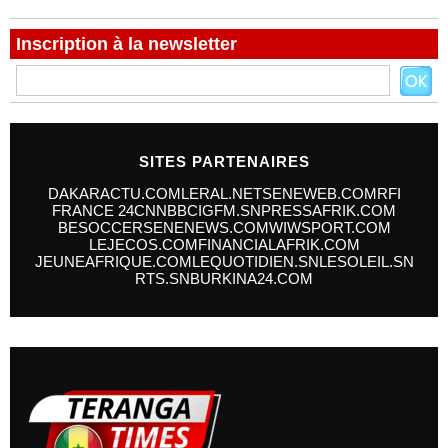
Inscription à la newsletter
SITES PARTENAIRES
DAKARACTU.COM
LERAL.NET
SENEWEB.COM
RFI
FRANCE 24
CNN
BBC
IGFM.SN
PRESSAFRIK.COM
BESOCCER
SENENEWS.COM
WIWSPORT.COM
LEJECOS.COM
FINANCIALAFRIK.COM
JEUNEAFRIQUE.COM
LEQUOTIDIEN.SN
LESOLEIL.SN
RTS.SN
BURKINA24.COM