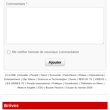
Commentaire * :
Me notifier l'arrivée de nouveaux commentaires
A LA UNE
|
Actualite
|
People
|
Sport
|
Economie
|
Faits-Divers
|
Afrique
|
International
|
Entertainment
|
Clip Videos
|
Sciences et Technologies
|
Sante
|
REPLAY TV
|
VIDEOS
|
LES SERIES TV
|
People International
|
Politique
|
Contribution
|
Télévision en Direct
|
News in English
|
CGU
|
Bourse Finance
|
Coupe du monde 2026
Brèves