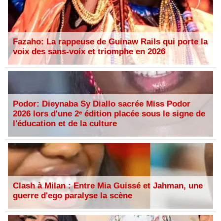
Fazaho: La rappeuse de Guinaw Rails qui porte la
voix des sans-voix et triomphe en 2026
Podor: Dieynaba Sy Diallo sacrée Miss Podor
2026 lors d'une 2ᵉ édition placée sous le signe de
l'éducation et de la culture
Clash à Milan : Entre Mia Guissé et Jahman, une
guerre d'ego paralyse la scène