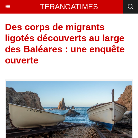
TERANGATIMES
Des corps de migrants
ligotés découverts au large
des Baléares : une enquête
ouverte