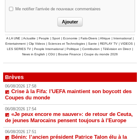
Me notifier l'arrivée de nouveaux commentaires
A LA UNE
|
Actualite
|
People
|
Sport
|
Economie
|
Faits-Divers
|
Afrique
|
International
|
Entertainment
|
Clip Videos
|
Sciences et Technologies
|
Sante
|
REPLAY TV
|
VIDEOS
|
LES SERIES TV
|
People International
|
Politique
|
Contribution
|
Télévision en Direct
|
News in English
|
CGU
|
Bourse Finance
|
Coupe du monde 2026
Brèves
06/08/2026 17:58
Crise à la Fifa: l'UEFA maintient son boycott des
Coupes du monde
06/08/2026 17:54
«Je peux encore me sauver»: de retour de Ceuta,
de jeunes Marocains pensent toujours à l'Europe
06/08/2026 17:51
Bénin: l’ancien président Patrice Talon élu à la