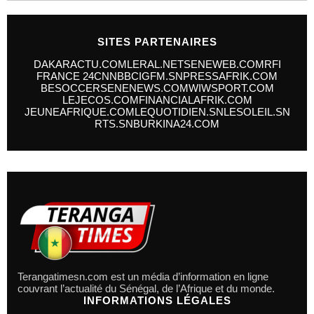
SITES PARTENAIRES
DAKARACTU.COM
LERAL.NET
SENEWEB.COM
RFI
FRANCE 24
CNN
BBC
IGFM.SN
PRESSAFRIK.COM
BESOCCER
SENENEWS.COM
WIWSPORT.COM
LEJECOS.COM
FINANCIALAFRIK.COM
JEUNEAFRIQUE.COM
LEQUOTIDIEN.SN
LESOLEIL.SN
RTS.SN
BURKINA24.COM
Terangatimesn.com est un média d’information en ligne
couvrant l’actualité du Sénégal, de l’Afrique et du monde.
INFORMATIONS LÉGALES