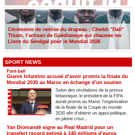
Cérémonie de remise du drapeau : Cheikh "Dall"
Thiam, l’artisan de Guédiawaye qui chausse les
Lions du Sénégal pour le Mondial 2026
SPORT NEWS
Foot-ball
Gianni Infantino accusé d’avoir promis la finale du
Mondial 2030 au Maroc en échange d’un soutien
Selon des révélations de la presse
britannique, le président de la FIFA
aurait promis au Maroc l’organisation
de la finale de la Coupe du monde
2030 afin d’obtenir un appui politique,
en pleine crise...
Yan Diomandé signe au Real Madrid pour un
transfert record estimé à 140 millions d’euros