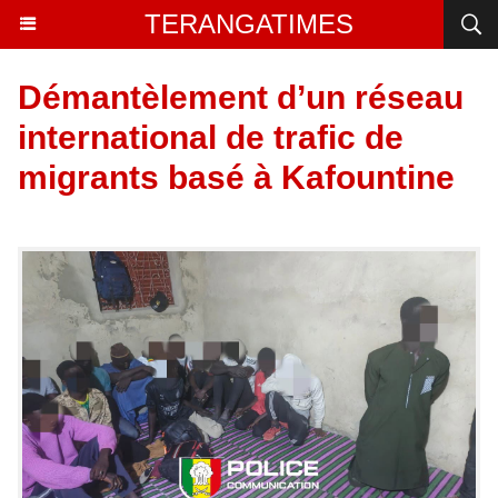
TERANGATIMES
Démantèlement d’un réseau
international de trafic de
migrants basé à Kafountine