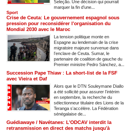
Seleção. Une décision qui pourrait
marquer la fin d’une...
Sport
Crise de Ceuta: Le gouvernement espagnol sous
pression pour reconsidérer l'organisation du
Mondial 2030 avec le Maroc
La tension politique monte en
Espagne au lendemain de la crise
migratoire majeure survenue dans
l'enclave de Ceuta. Sumar, le
partenaire de coalition de gauche du
Premier ministre Pedro Sánchez, a...
Succession Pape Thiaw : La short-list de la FSF
avec Vieira et Daf
Alors que le DTN Souleymane Diallo
a été sollicité pour assurer l'intérim
en septembre, la recherche du
sélectionneur titulaire des Lions de la
Teranga s'accélère. La Fédération
sénégalaise de...
Guédiawaye / Navétanes: L'ODCAV interdit la
retransmission en direct des matchs jusqu'à