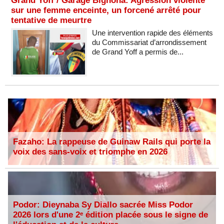
Grand Yoff / Garage Bignona: Agression violente
sur une femme enceinte, un forcené arrêté pour
tentative de meurtre
Une intervention rapide des éléments
du Commissariat d’arrondissement
de Grand Yoff a permis de...
Fazaho: La rappeuse de Guinaw Rails qui porte la
voix des sans-voix et triomphe en 2026
Podor: Dieynaba Sy Diallo sacrée Miss Podor
2026 lors d'une 2ᵉ édition placée sous le signe de