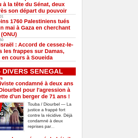
u à la tête du Sénat, deux
ès son départ du pouvoir
01
ns 1760 Palestiniens tués
in mai à Gaza en cherchant
e (ONU)
50
Israël : Accord de cessez-le-
s les frappes sur Damas,
 en cours à Soueida
 - DIVERS SENEGAL
rs
iviste condamné à deux ans
Diourbel pour l'agression à
tte d'un berger de 71 ans !
Touba / Diourbel — La
justice a frappé fort
contre la récidive. Déjà
condamné à deux
reprises par...