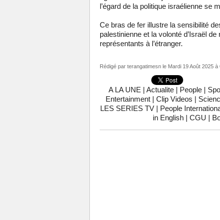
l’égard de la politique israélienne se m
Ce bras de fer illustre la sensibilité d
palestinienne et la volonté d’Israël de
représentants à l’étranger.
Rédigé par
terangatimesn
le Mardi 19 Août 2025 à
A LA UNE
|
Actualite
|
People
|
Spo
Entertainment
|
Clip Videos
|
Scienc
LES SERIES TV
|
People Internationa
in English
|
CGU
|
Bo