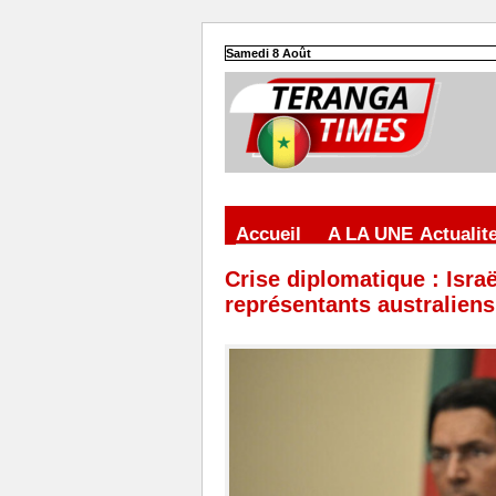
Samedi 8 Août
Accueil
A LA UNE
Actualit
Crise diplomatique : Isra
représentants australiens