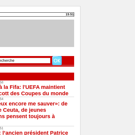
15:51
58
à la Fifa: l'UEFA maintient
cott des Coupes du monde
54
eux encore me sauver»: de
e Ceuta, de jeunes
s pensent toujours à
51
 l’ancien président Patrice