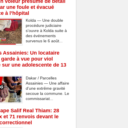
n voleur présumé de bétail
ar une foule et évacué
e à l’hôpital
Kolda — Une double
procédure judiciaire
s'ouvre à Kolda suite à
des événements
survenus le 6 août...
s Assainies: Un locataire
 garde à vue pour viol
 sur une adolescente de 13
Dakar / Parcelles
Assainies — Une affaire
d’une extrême gravité
secoue la commune. Le
commissariat...
Pape Salif Real Thiam: 28
x et 71 renvois devant le
 correctionnel