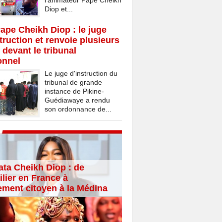
l’animateur Pape Cheikh
Diop et...
Pape Cheikh Diop : le juge
struction et renvoie plusieurs
 devant le tribunal
onnel
Le juge d'instruction du
tribunal de grande
instance de Pikine-
Guédiawaye a rendu
son ordonnance de...
ta Cheikh Diop : de
lier en France à
ement citoyen à la Médina