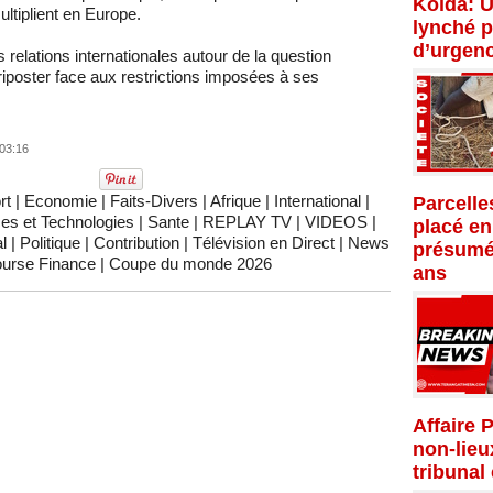
Kolda: U
ultiplient en Europe.
lynché p
d’urgenc
es relations internationales autour de la question
 riposter face aux restrictions imposées à ses
 03:16
rt
|
Economie
|
Faits-Divers
|
Afrique
|
International
|
Parcelle
es et Technologies
|
Sante
|
REPLAY TV
|
VIDEOS
|
placé en
l
|
Politique
|
Contribution
|
Télévision en Direct
|
News
présumé
urse Finance
|
Coupe du monde 2026
ans
Affaire 
non-lieu
tribunal