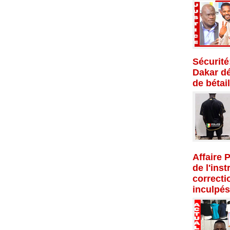
Sécurité
Dakar dé
de bétail
Affaire 
de l'inst
correcti
inculpés