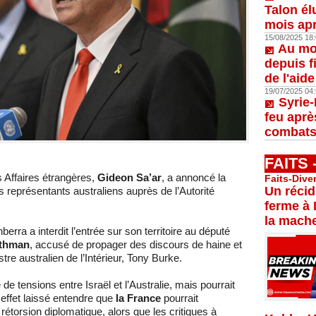
Talon él
mois apr
15/08/2025 18:
Au moi
depuis f
de l'aid
19/07/2025 04:
Syrie-
feu aprè
combats
FAITS
s Affaires étrangères,
Gideon Sa’ar
, a annoncé la
Faits-Dive
Un récid
 représentants australiens auprès de l’Autorité
ferme à 
la mache
rra a interdit l’entrée sur son territoire au député
thman
, accusé de propager des discours de haine et
tre australien de l’Intérieur, Tony Burke.
 tensions entre Israël et l’Australie, mais pourrait
 effet laissé entendre que
la France
pourrait
rétorsion diplomatique, alors que les critiques à