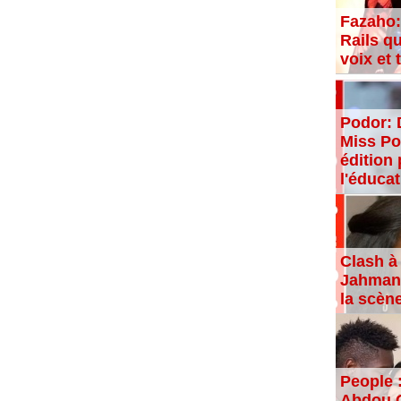
Fazaho:
Rails qu
voix et
Podor: 
Miss Po
édition 
l'éducat
Clash à 
Jahman,
la scèn
People 
Abdou C