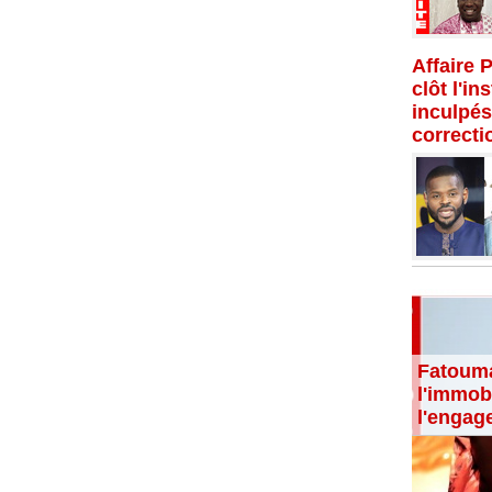
Affaire 
clôt l'in
inculpés
correcti
Fatouma
l'immobi
l'engag