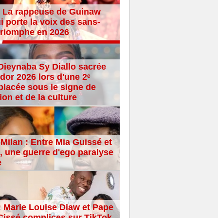
 La rappeuse de Guinaw
i porte la voix des sans-
 triomphe en 2026
Dieynaba Sy Diallo sacrée
dor 2026 lors d'une 2ᵉ
placée sous le signe de
ion et de la culture
Milan : Entre Mia Guissé et
 une guerre d'ego paralyse
e
: Marie Louise Diaw et Pape
issé complices sur TikTok,