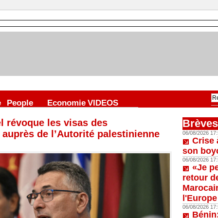
e
People
Economie
VIDEOS
ël révoque les visas des
Brèves
 auprès de l’Autorité palestinienne
06/08/2026 17:
Crise 
son boy
06/08/2026 17:
«Je p
retour d
Marocain
l'Europe
06/08/2026 17:
Bénin: