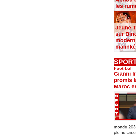
les rum
Jeune T
sur Bin
moderni
malinké
SPOR
Foot-ball
Gianni I
promis l
Maroc e
monde 2030 
pleine crise.