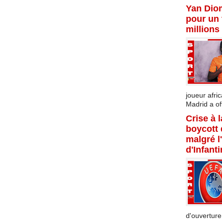
Yan Dio
pour un 
millions
joueur afric
Madrid a offi
Crise à 
boycott
malgré l
d'Infant
d'ouverture