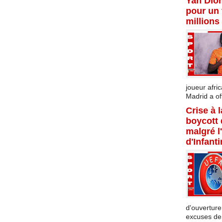
Yan Dio
pour un 
millions
joueur afric
Madrid a offi
Crise à 
boycott
malgré l
d'Infant
d'ouverture
excuses de l