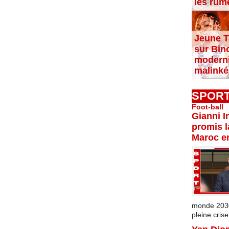
les rum
Jeune T
sur Bin
moderni
malinké
SPOR
Foot-ball
Gianni I
promis l
Maroc e
monde 2030 
pleine crise.