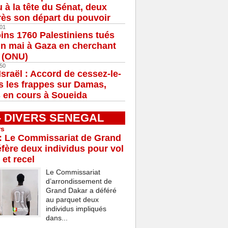
u à la tête du Sénat, deux
ès son départ du pouvoir
01
ns 1760 Palestiniens tués
in mai à Gaza en cherchant
e (ONU)
50
Israël : Accord de cessez-le-
s les frappes sur Damas,
 en cours à Soueida
 - DIVERS SENEGAL
rs
: Le Commissariat de Grand
fère deux individus pour vol
 et recel
Le Commissariat
d’arrondissement de
Grand Dakar a déféré
au parquet deux
individus impliqués
dans...