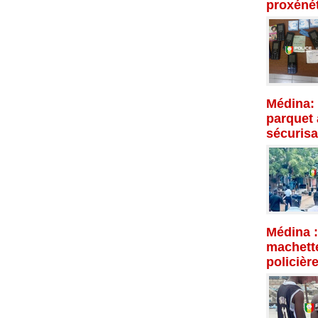
proxénét
Médina: 
parquet 
sécurisa
Médina :
machette
policièr