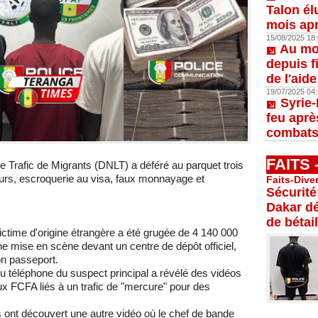
Talon él
mois apr
15/08/2025 18:
Au moi
depuis f
de l'aid
19/07/2025 04:
Syrie-
feu aprè
combats
FAITS
le Trafic de Migrants (DNLT) a déféré au parquet trois
eurs, escroquerie au visa, faux monnayage et
Faits-Dive
Sécurité
Dakar dé
de bétail
ctime d'origine étrangère a été grugée de 4 140 000
e mise en scène devant un centre de dépôt officiel,
on passeport.
du téléphone du suspect principal a révélé des vidéos
ux FCFA liés à un trafic de "mercure" pour des
ers ont découvert une autre vidéo où le chef de bande