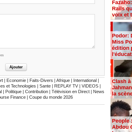
Fazaho:
Rails qu
voix et
Podor: 
Miss Po
édition 
l'éducat
res
rt
|
Economie
|
Faits-Divers
|
Afrique
|
International
|
Clash à 
es et Technologies
|
Sante
|
REPLAY TV
|
VIDEOS
|
Jahman,
l
|
Politique
|
Contribution
|
Télévision en Direct
|
News
la scèn
urse Finance
|
Coupe du monde 2026
People 
Abdou C