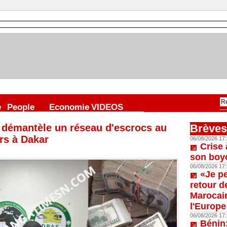
e
People
Economie
VIDEOS
démantèle un réseau d'escrocs au
Brèves
rs à Dakar
06/08/2026 17:
Crise 
son boy
06/08/2026 17:
«Je p
retour d
Marocain
l'Europe
06/08/2026 17:
Bénin: