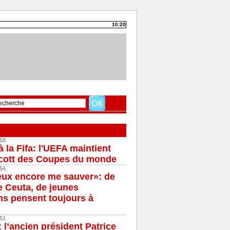
10:20
58
à la Fifa: l'UEFA maintient
cott des Coupes du monde
54
eux encore me sauver»: de
e Ceuta, de jeunes
s pensent toujours à
51
 l’ancien président Patrice