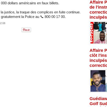
Affaire 
000 dollars américains en faux billets.
de l'inst
correcti
a justice, la traque des complices en fuite continue.
z gratuitement la Police au 📞 800 00 17 00.
inculpés
02:08
Affaire 
clôt l'in
inculpés
correcti
Guédiaw
Golf Su