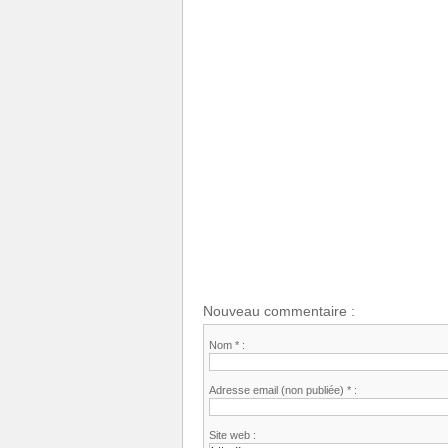
Nouveau commentaire :
Nom * :
Adresse email (non publiée) * :
Site web :