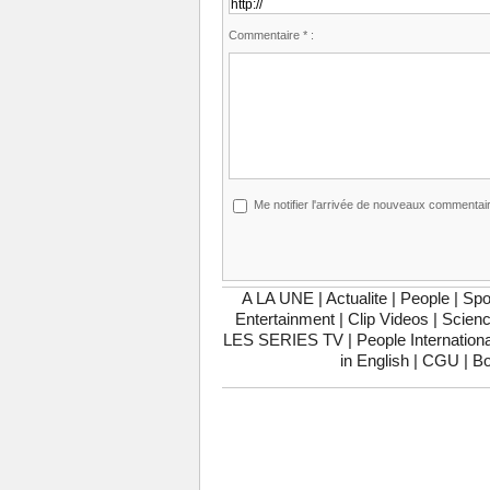
Commentaire * :
Me notifier l'arrivée de nouveaux commentai
A LA UNE
|
Actualite
|
People
|
Spo
Entertainment
|
Clip Videos
|
Scienc
LES SERIES TV
|
People Internationa
in English
|
CGU
|
Bo