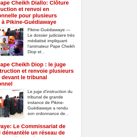
Pape Cheikh Diallo: Clôture
ruction et renvoi en
onnelle pour plusieurs
 à Pikine-Guédiawaye
Pikine-Guédiawaye —
Le dossier judiciaire très
médiatisé impliquant
l’animateur Pape Cheikh
Diop et...
Pape Cheikh Diop : le juge
struction et renvoie plusieurs
 devant le tribunal
onnel
Le juge d'instruction du
tribunal de grande
instance de Pikine-
Guédiawaye a rendu
son ordonnance de...
aye: Le Commissariat de
d démantèle un réseau de