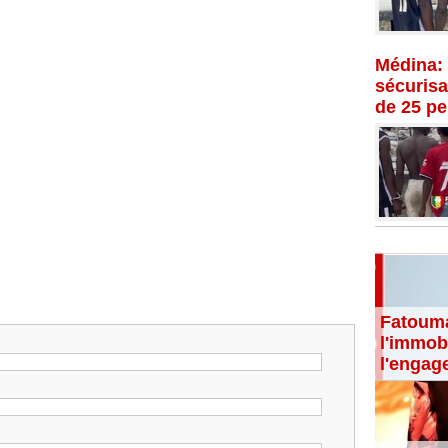
Médina: 
sécurisat
de 25 p
Fatouma
l'immobi
l'engag