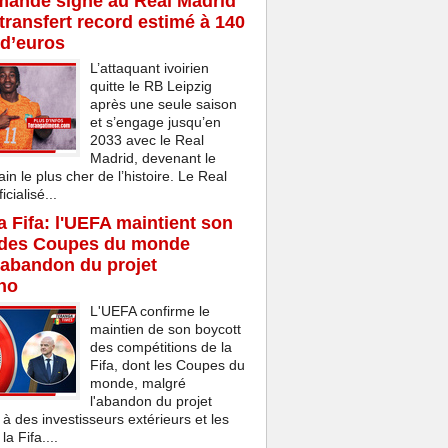
mandé signe au Real Madrid
transfert record estimé à 140
 d’euros
L’attaquant ivoirien
quitte le RB Leipzig
après une seule saison
et s’engage jusqu’en
2033 avec le Real
Madrid, devenant le
ain le plus cher de l’histoire. Le Real
cialisé...
la Fifa: l'UEFA maintient son
 des Coupes du monde
'abandon du projet
ino
L'UEFA confirme le
maintien de son boycott
des compétitions de la
Fifa, dont les Coupes du
monde, malgré
l'abandon du projet
 à des investisseurs extérieurs et les
a Fifa....