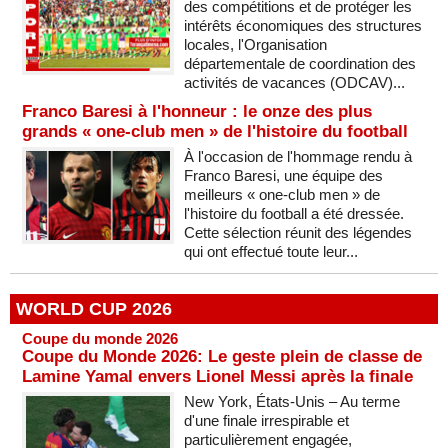
des compétitions et de protéger les
intérêts économiques des structures
locales, l'Organisation
départementale de coordination des
activités de vacances (ODCAV)...
Franco Baresi à l'honneur : le onze des plus
grands « one-club men » de l'histoire du football
À l'occasion de l'hommage rendu à
Franco Baresi, une équipe des
meilleurs « one-club men » de
l'histoire du football a été dressée.
Cette sélection réunit des légendes
qui ont effectué toute leur...
WORLD CUP 2026
Coupe du monde 2026
Coupe du Monde 2026: Le geste plein de classe de
Lamine Yamal envers Lionel Messi après la finale
New York, États-Unis – Au terme
d'une finale irrespirable et
particulièrement engagée,