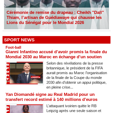
Cérémonie de remise du drapeau : Cheikh "Dall"
Thiam, l’artisan de Guédiawaye qui chausse les
Lions du Sénégal pour le Mondial 2026
SPORT NEWS
Foot-ball
Gianni Infantino accusé d’avoir promis la finale du
Mondial 2030 au Maroc en échange d’un soutien
Selon des révélations de la presse
britannique, le président de la FIFA
aurait promis au Maroc l’organisation
de la finale de la Coupe du monde
2030 afin d’obtenir un appui politique,
en pleine crise...
Yan Diomandé signe au Real Madrid pour un
transfert record estimé à 140 millions d’euros
L’attaquant ivoirien quitte le RB
Leipzig après une seule saison et