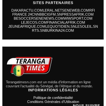
SITES PARTENAIRES
DAKARACTU.COM
LERAL.NET
SENEWEB.COM
RFI
FRANCE 24
CNN
BBC
IGFM.SN
PRESSAFRIK.COM
BESOCCER
SENENEWS.COM
WIWSPORT.COM
LEJECOS.COM
FINANCIALAFRIK.COM
JEUNEAFRIQUE.COM
LEQUOTIDIEN.SN
LESOLEIL.SN
RTS.SN
BURKINA24.COM
Terangatimesn.com est un média d’information en ligne
couvrant l’actualité du Sénégal, de l’Afrique et du monde.
INFORMATIONS LÉGALES
Politique de confidentialité
Conditions Générales d’Utilisation
NOUS SUIVRE