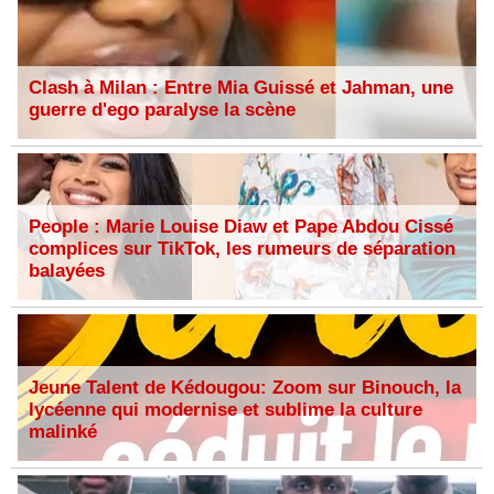
Clash à Milan : Entre Mia Guissé et Jahman, une
guerre d'ego paralyse la scène
People : Marie Louise Diaw et Pape Abdou Cissé
complices sur TikTok, les rumeurs de séparation
balayées
Jeune Talent de Kédougou: Zoom sur Binouch, la
lycéenne qui modernise et sublime la culture
malinké