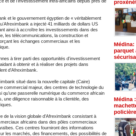
 et de l’investissement intra-africains depuis près de
proxénét
mbank et le gouvernement égyptien de « véritablement
u'Afreximbank a injecté 41 milliards de dollars US
nt ainsi à accroître les investissements dans des
ie, les télécommunications, la construction et
enforçant les échanges commerciaux et les
Médina: 
ique.
parquet 
sécurisa
nes à tirer parti des opportunités d'investissement
 aidant à obtenir et à réaliser des projets dans
ident d’Afreximbank.
imbank situé dans la nouvelle capitale (Caire)
e commercial majeur, des centres de technologie du
si qu’une passerelle numérique du commerce africain
 une diligence raisonnable à la clientèle, des
Médina :
iques.
machette
policièr
e de la vision globale d’Afreximbank consistant à
mmerciaux africains dans des pôles commerciaux
araïbes. Ces centres fourniront des informations
r les marchés, des financements, des possibilités de