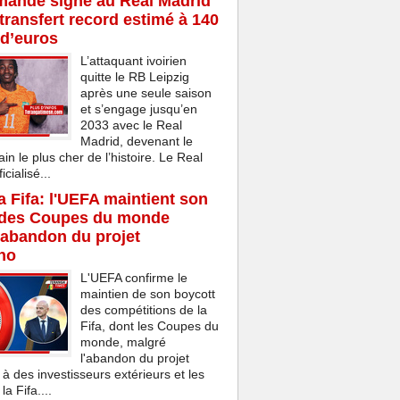
mandé signe au Real Madrid
transfert record estimé à 140
 d’euros
L’attaquant ivoirien
quitte le RB Leipzig
après une seule saison
et s’engage jusqu’en
2033 avec le Real
Madrid, devenant le
ain le plus cher de l’histoire. Le Real
cialisé...
la Fifa: l'UEFA maintient son
 des Coupes du monde
'abandon du projet
ino
L'UEFA confirme le
maintien de son boycott
des compétitions de la
Fifa, dont les Coupes du
monde, malgré
l'abandon du projet
 à des investisseurs extérieurs et les
a Fifa....