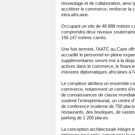
réseautage et de collaboration, ainsi 
accélérer le commerce, renforcer la 
intra-africaine.
Occupant un site de 48 888 mètres c
comprendra deux niveaux souterrains e
156 147 mètres carrés.
Une fois terminé, l’AATC au Caire off
accueillir le personnel en pleine ex
supplémentaires seront mis à la dispo
actives dans le commerce, le financem
missions diplomatiques africaines à l'
Le complexe abritera un ensemble com
commerce, notamment un centre d'inf
de connaissances de classe mondiale,
soutenir l'entrepreneuriat, un centre 
de conférence moderne de 750 places,
restaurants, des boutiques, de vastes 
parking de 1 200 places.
La conception architecturale intègre 
intérieure paysagée, créant ainsi le 