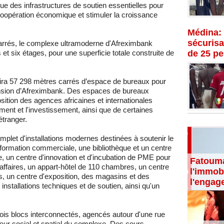
que des infrastructures de soutien essentielles pour
coopération économique et stimuler la croissance
Médina: 
sécurisat
arrés, le complexe ultramoderne d'Afreximbank
t six étages, pour une superficie totale construite de
de 25 p
rira 57 298 mètres carrés d’espace de bureaux pour
pansion d’Afreximbank. Des espaces de bureaux
sition des agences africaines et internationales
ent et l'investissement, ainsi que de certaines
étranger.
plet d'installations modernes destinées à soutenir le
ormation commerciale, une bibliothèque et un centre
 un centre d'innovation et d'incubation de PME pour
Fatouma
d'affaires, un appart-hôtel de 110 chambres, un centre
l'immobi
 un centre d'exposition, des magasins et des
l'engag
installations techniques et de soutien, ainsi qu'un
trois blocs interconnectés, agencés autour d'une rue
cœur social et spatial du complexe. Des cours