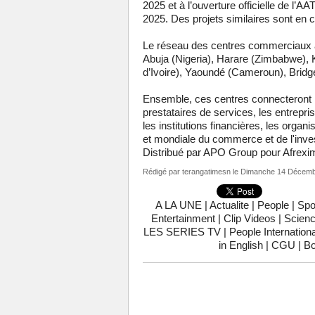
2025 et à l’ouverture officielle de l’
2025. Des projets similaires sont en
Le réseau des centres commerciaux a
Abuja (Nigeria), Harare (Zimbabwe), 
d’Ivoire), Yaoundé (Cameroun), Bridge
Ensemble, ces centres connecteront le
prestataires de services, les entrep
les institutions financières, les org
et mondiale du commerce et de l'inve
Distribué par APO Group pour Afrexi
Rédigé par
terangatimesn
le Dimanche 14 Décemb
A LA UNE
|
Actualite
|
People
|
Spo
Entertainment
|
Clip Videos
|
Scienc
LES SERIES TV
|
People Internationa
in English
|
CGU
|
Bo