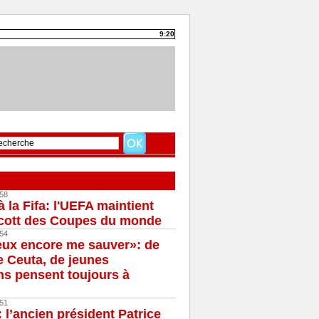
9:20
58
à la Fifa: l'UEFA maintient
cott des Coupes du monde
54
eux encore me sauver»: de
e Ceuta, de jeunes
s pensent toujours à
51
 l’ancien président Patrice