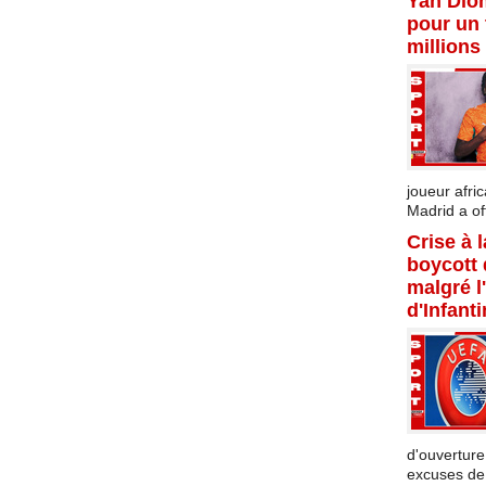
Yan Dio
pour un 
millions
joueur afric
Madrid a offi
Crise à 
boycott
malgré l
d'Infant
d'ouverture
excuses de l