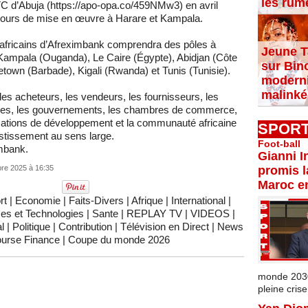
les rum
AATC d’Abuja (https://apo-opa.co/459NMw3) en avril
 cours de mise en œuvre à Harare et Kampala.
fricains d’Afreximbank comprendra des pôles à
Jeune T
Kampala (Ouganda), Le Caire (Égypte), Abidjan (Côte
sur Bin
town (Barbade), Kigali (Rwanda) et Tunis (Tunisie).
moderni
malinké
s acheteurs, les vendeurs, les fournisseurs, les
rises, les gouvernements, les chambres de commerce,
anisations de développement et la communauté africaine
SPOR
stissement au sens large.
Foot-ball
mbank.
Gianni I
re 2025 à 16:35
promis l
Maroc e
rt
|
Economie
|
Faits-Divers
|
Afrique
|
International
|
es et Technologies
|
Sante
|
REPLAY TV
|
VIDEOS
|
l
|
Politique
|
Contribution
|
Télévision en Direct
|
News
urse Finance
|
Coupe du monde 2026
monde 2030 
pleine crise.