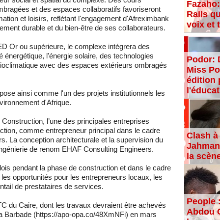
Fazaho:
mbragées et des espaces collaboratifs favoriseront
Rails qu
rmation et loisirs, reflétant l'engagement d'Afreximbank
voix et
pement durable et du bien-être de ses collaborateurs.
EED Or ou supérieure, le complexe intégrera des
é énergétique, l'énergie solaire, des technologies
Podor: 
bioclimatique avec des espaces extérieurs ombragés
Miss Po
édition 
l'éducat
se ainsi comme l'un des projets institutionnels les
vironnement d'Afrique.
onstruction, l’une des principales entreprises
uction, comme entrepreneur principal dans le cadre
Clash à 
rs. La conception architecturale et la supervision du
Jahman,
d'ingénierie de renom EHAF Consulting Engineers.
la scèn
is pendant la phase de construction et dans le cadre
 les opportunités pour les entrepreneurs locaux, les
tail de prestataires de services.
People 
TC du Caire, dont les travaux devraient être achevés
Abdou C
e la Barbade (https://apo-opa.co/48XmNFi) en mars