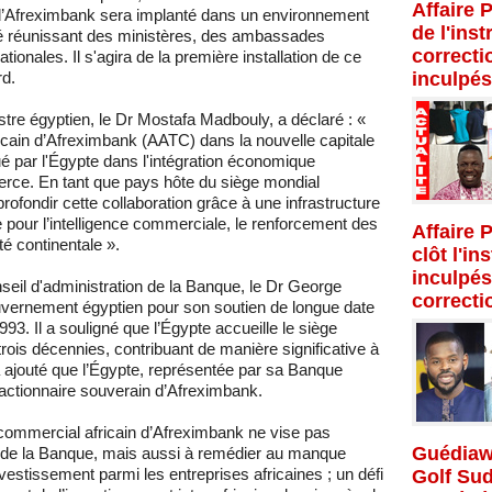
Affaire 
 d’Afreximbank sera implanté dans un environnement
de l'inst
 réunissant des ministères, des ambassades
correcti
tionales. Il s'agira de la première installation de ce
rd.
inculpés
stre égyptien, le Dr Mostafa Madbouly, a déclaré : «
icain d’Afreximbank (AATC) dans la nouvelle capitale
oué par l'Égypte dans l'intégration économique
merce. En tant que pays hôte du siège mondial
rofondir cette collaboration grâce à une infrastructure
e pour l’intelligence commerciale, le renforcement des
Affaire 
té continentale ».
clôt l'in
inculpés
eil d'administration de la Banque, le Dr George
correcti
uvernement égyptien pour son soutien de longue date
93. Il a souligné que l’Égypte accueille le siège
rois décennies, contribuant de manière significative à
 a ajouté que l’Égypte, représentée par sa Banque
 actionnaire souverain d’Afreximbank.
 commercial africain d’Afreximbank ne vise pas
Guédiaw
n de la Banque, mais aussi à remédier au manque
vestissement parmi les entreprises africaines ; un défi
Golf Su