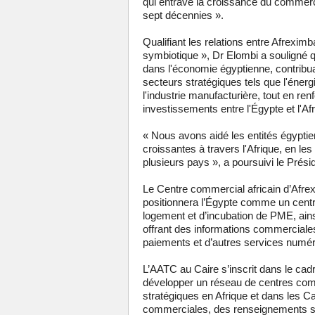
qui entrave la croissance du commerce
sept décennies ».
Qualifiant les relations entre Afrexi
symbiotique », Dr Elombi a souligné q
dans l'économie égyptienne, contribua
secteurs stratégiques tels que l'énerg
l'industrie manufacturière, tout en r
investissements entre l'Égypte et l'Afr
« Nous avons aidé les entités égyptien
croissantes à travers l'Afrique, en les
plusieurs pays », a poursuivi le Prés
Le Centre commercial africain d’Afrex
positionnera l’Égypte comme un centr
logement et d’incubation de PME, ain
offrant des informations commerciales,
paiements et d’autres services numér
L’AATC au Caire s’inscrit dans le cadr
développer un réseau de centres co
stratégiques en Afrique et dans les C
commerciales, des renseignements su