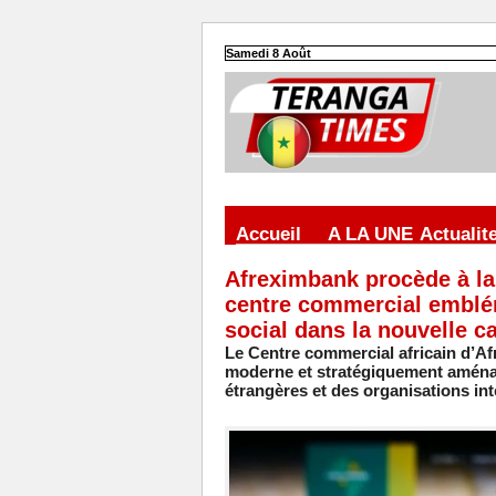
Samedi 8 Août
Accueil
A LA UNE
Actualit
Afreximbank procède à la
centre commercial emblé
social dans la nouvelle c
Le Centre commercial africain d’A
moderne et stratégiquement aména
étrangères et des organisations int