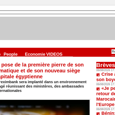
e
People
Economie
VIDEOS
 pose de la première pierre de son
Brèves
matique et de son nouveau siège
06/08/2026 17:
Crise 
apitale égyptienne
son boy
freximbank sera implanté dans un environnement
06/08/2026 17:
gé réunissant des ministères, des ambassades
«Je p
ernationales
retour d
Marocain
l'Europe
06/08/2026 17:
Bénin: