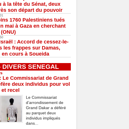
u à la tête du Sénat, deux
ès son départ du pouvoir
01
ns 1760 Palestiniens tués
in mai à Gaza en cherchant
e (ONU)
50
Israël : Accord de cessez-le-
s les frappes sur Damas,
 en cours à Soueida
 - DIVERS SENEGAL
rs
: Le Commissariat de Grand
fère deux individus pour vol
 et recel
Le Commissariat
d’arrondissement de
Grand Dakar a déféré
au parquet deux
individus impliqués
dans...