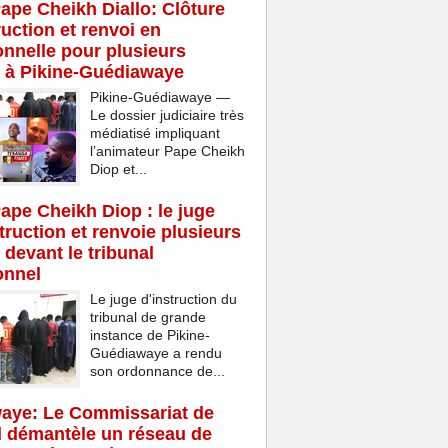
Pape Cheikh Diallo: Clôture
ruction et renvoi en
onnelle pour plusieurs
 à Pikine-Guédiawaye
Pikine-Guédiawaye —
Le dossier judiciaire très
médiatisé impliquant
l’animateur Pape Cheikh
Diop et...
Pape Cheikh Diop : le juge
struction et renvoie plusieurs
 devant le tribunal
onnel
Le juge d'instruction du
tribunal de grande
instance de Pikine-
Guédiawaye a rendu
son ordonnance de...
aye: Le Commissariat de
d démantèle un réseau de