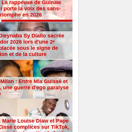
 La rappeuse de Guinaw
i porte la voix des sans-
 triomphe en 2026
Dieynaba Sy Diallo sacrée
dor 2026 lors d'une 2ᵉ
placée sous le signe de
ion et de la culture
Milan : Entre Mia Guissé et
 une guerre d'ego paralyse
e
: Marie Louise Diaw et Pape
issé complices sur TikTok,