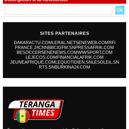
SITES PARTENAIRES
DAKARACTU.COM
LERAL.NET
SENEWEB.COM
RFI
FRANCE 24
CNN
BBC
IGFM.SN
PRESSAFRIK.COM
BESOCCER
SENENEWS.COM
WIWSPORT.COM
LEJECOS.COM
FINANCIALAFRIK.COM
JEUNEAFRIQUE.COM
LEQUOTIDIEN.SN
LESOLEIL.SN
RTS.SN
BURKINA24.COM