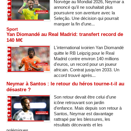
Norvège au Mondial 2026, Neymar a
annoncé qu’il ne souhaitait plus
poursuivre son aventure avec la
Seleção. Une décision qui pourrait
marquer la fin d’une...
Sport
Yan Diomandé au Real Madrid: transfert record de
140 M€
L'international ivoirien Yan Diomandé
quitte le RB Leipzig pour le Real
Madrid contre environ 140 millions
d'euros, un record pour un joueur
africain. Contrat jusqu'en 2033. Un
accord trouvé après...
Neymar à Santos : le retour du héros tourne-t-il au
désastre ?
Son retour devait être celui d’une
icône retrouvant son jardin
d’enfance. Mais depuis son retour à
Santos, Neymar est davantage
rattrapé par les blessures, les
résultats décevants et les
polémiques...