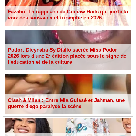
Fazaho: La rappeuse de Guinaw Rails qui porte la
voix des sans-voix et triomphe en 2026
Podor: Dieynaba Sy Diallo sacrée Miss Podor
2026 lors d'une 2ᵉ édition placée sous le signe de
l'éducation et de la culture
Clash à Milan : Entre Mia Guissé et Jahman, une
guerre d'ego paralyse la scène