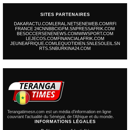
SITES PARTENAIRES
DAKARACTU.COM
LERAL.NET
SENEWEB.COM
RFI
FRANCE 24
CNN
BBC
IGFM.SN
PRESSAFRIK.COM
BESOCCER
SENENEWS.COM
WIWSPORT.COM
LEJECOS.COM
FINANCIALAFRIK.COM
JEUNEAFRIQUE.COM
LEQUOTIDIEN.SN
LESOLEIL.SN
RTS.SN
BURKINA24.COM
Terangatimesn.com est un média d’information en ligne
couvrant l’actualité du Sénégal, de l’Afrique et du monde.
INFORMATIONS LÉGALES