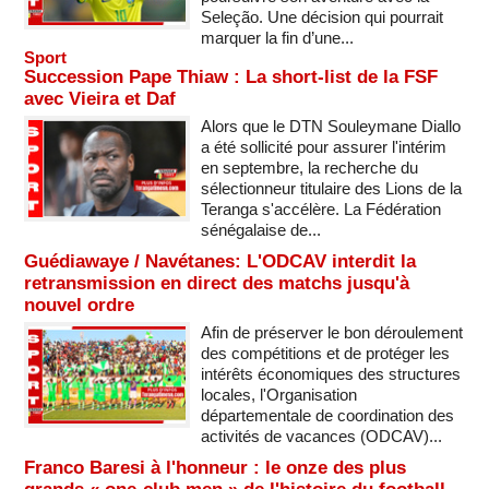
Seleção. Une décision qui pourrait
marquer la fin d’une...
Sport
Succession Pape Thiaw : La short-list de la FSF
avec Vieira et Daf
Alors que le DTN Souleymane Diallo
a été sollicité pour assurer l'intérim
en septembre, la recherche du
sélectionneur titulaire des Lions de la
Teranga s'accélère. La Fédération
sénégalaise de...
Guédiawaye / Navétanes: L'ODCAV interdit la
retransmission en direct des matchs jusqu'à
nouvel ordre
Afin de préserver le bon déroulement
des compétitions et de protéger les
intérêts économiques des structures
locales, l'Organisation
départementale de coordination des
activités de vacances (ODCAV)...
Franco Baresi à l'honneur : le onze des plus