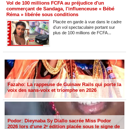
Vol de 100 millions FCFA au préjudice d'un
commerçant de Sandaga, l'influenceuse « Bébé
Réma » libérée sous conditions
Placée en garde à vue dans le cadre
d'un vol spectaculaire portant sur
plus de 100 millions de FCFA...
Fazaho: La rappeuse de Guinaw Rails qui porte la
voix des sans-voix et triomphe en 2026
Podor: Dieynaba Sy Diallo sacrée Miss Podor
2026 lors d'une 2ᵉ édition placée sous le signe de