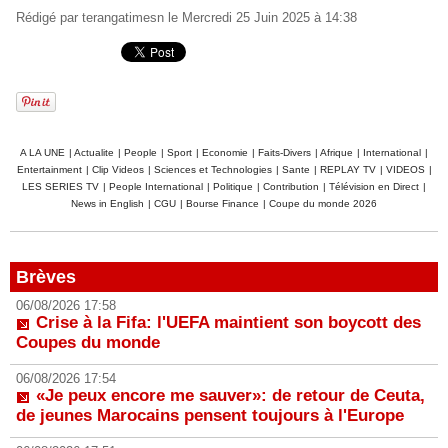
Rédigé par
terangatimesn
le Mercredi 25 Juin 2025 à 14:38
A LA UNE
|
Actualite
|
People
|
Sport
|
Economie
|
Faits-Divers
|
Afrique
|
International
|
Entertainment
|
Clip Videos
|
Sciences et Technologies
|
Sante
|
REPLAY TV
|
VIDEOS
|
LES SERIES TV
|
People International
|
Politique
|
Contribution
|
Télévision en Direct
|
News in English
|
CGU
|
Bourse Finance
|
Coupe du monde 2026
Brèves
06/08/2026 17:58
Crise à la Fifa: l'UEFA maintient son boycott des
Coupes du monde
06/08/2026 17:54
«Je peux encore me sauver»: de retour de Ceuta,
de jeunes Marocains pensent toujours à l'Europe