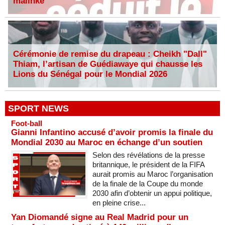
malinké
Cérémonie de remise du drapeau : Cheikh "Dall"
Thiam, l’artisan de Guédiawaye qui chausse les
Lions du Sénégal pour le Mondial 2026
SPORT NEWS
Foot-ball
Gianni Infantino accusé d’avoir promis la finale du
Mondial 2030 au Maroc en échange d’un soutien
Selon des révélations de la presse
britannique, le président de la FIFA
aurait promis au Maroc l’organisation
de la finale de la Coupe du monde
2030 afin d’obtenir un appui politique,
en pleine crise...
Yan Diomandé signe au Real Madrid pour un