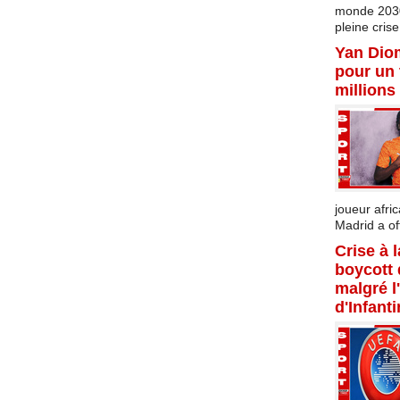
monde 2030 
pleine crise.
Yan Dio
pour un 
millions
joueur afric
Madrid a offi
Crise à 
boycott
malgré l
d'Infant