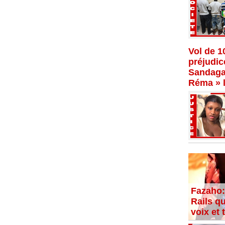
Vol de 1
préjudi
Sandaga,
Réma » l
Fazaho:
Rails qu
voix et