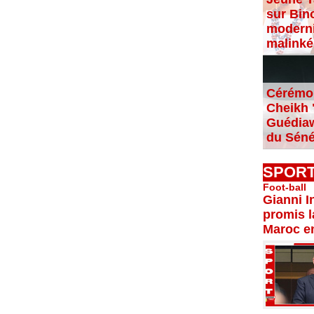
sur Bin
moderni
malinké
Cérémon
Cheikh "
Guédiaw
du Séné
SPOR
Foot-ball
Gianni I
promis l
Maroc e