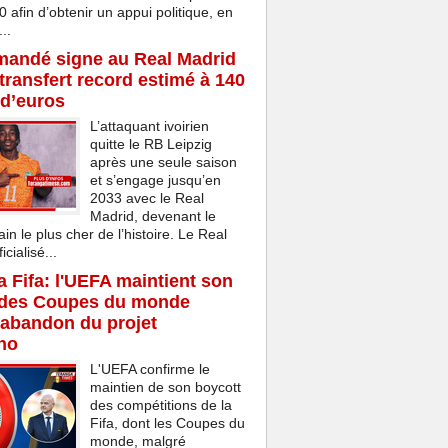
afin d’obtenir un appui politique, en
..
mandé signe au Real Madrid
transfert record estimé à 140
 d’euros
L’attaquant ivoirien
quitte le RB Leipzig
après une seule saison
et s’engage jusqu’en
2033 avec le Real
Madrid, devenant le
ain le plus cher de l’histoire. Le Real
cialisé...
la Fifa: l'UEFA maintient son
 des Coupes du monde
'abandon du projet
ino
L'UEFA confirme le
maintien de son boycott
des compétitions de la
Fifa, dont les Coupes du
monde, malgré