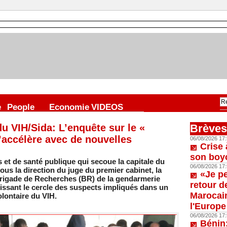
e
People
Economie
VIDEOS
u VIH/Sida: L’enquête sur le «
Brèves
’accélère avec de nouvelles
06/08/2026 17:
Crise 
son boy
t de santé publique qui secoue la capitale du
06/08/2026 17:
ous la direction du juge du premier cabinet, la
«Je p
Brigade de Recherches (BR) de la gendarmerie
retour d
rgissant le cercle des suspects impliqués dans un
Marocain
lontaire du VIH.
l'Europe
06/08/2026 17:
Bénin: