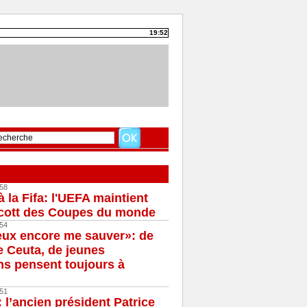
19:52
58
à la Fifa: l'UEFA maintient
cott des Coupes du monde
54
eux encore me sauver»: de
e Ceuta, de jeunes
s pensent toujours à
51
 l’ancien président Patrice