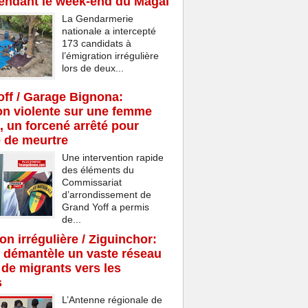
endant le week-end du Magal
La Gendarmerie
nationale a intercepté
173 candidats à
l’émigration irrégulière
lors de deux...
ff / Garage Bignona:
n violente sur une femme
, un forcené arrêté pour
e de meurtre
Une intervention rapide
des éléments du
Commissariat
d’arrondissement de
Grand Yoff a permis
de...
on irrégulière / Ziguinchor:
 démantèle un vaste réseau
c de migrants vers les
s
L’Antenne régionale de