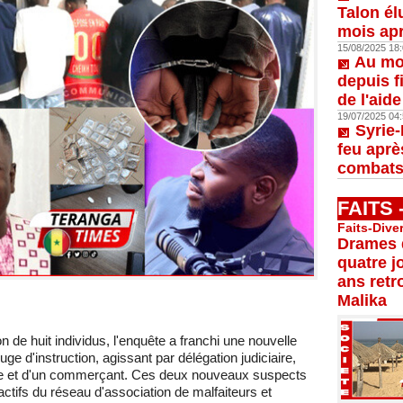
Talon él
mois apr
15/08/2025 18:
Au moi
depuis f
de l'aid
19/07/2025 04:
Syrie-
feu aprè
combats
FAITS
Faits-Dive
Drames d
quatre j
ans retr
Malika
n de huit individus, l'enquête a franchi une nouvelle
 d'instruction, agissant par délégation judiciaire,
liste et d'un commerçant. Ces deux nouveaux suspects
ctifs du réseau d'association de malfaiteurs et