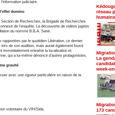
l'information judiciaire.
Kédougo
l’effet domino
réseau p
humains
la Section de Recherches, la Brigade de Recherches
connexe de l'enquête. La découverte de vidéos jugées
ellation du nommé B.B.A. Sané.
rapportées par le quotidien Libération, ce dernier
 lors de son audition, mais aurait également fourni
t immédiatement entraîné la localisation et
Migratio
Hanne, qui a lui-même dénoncé d'autres protagonistes.
La genda
candidat
me gravité
week-en
ssier avec une rigueur particulière en raison de la
Migratio
ion volontaire du VIH/Sida.
173 cand