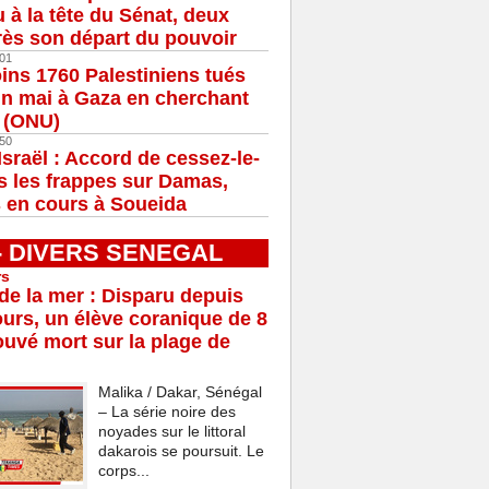
u à la tête du Sénat, deux
ès son départ du pouvoir
01
ns 1760 Palestiniens tués
in mai à Gaza en cherchant
e (ONU)
50
Israël : Accord de cessez-le-
s les frappes sur Damas,
 en cours à Soueida
 - DIVERS SENEGAL
rs
e la mer : Disparu depuis
ours, un élève coranique de 8
ouvé mort sur la plage de
Malika / Dakar, Sénégal
– La série noire des
noyades sur le littoral
dakarois se poursuit. Le
corps...