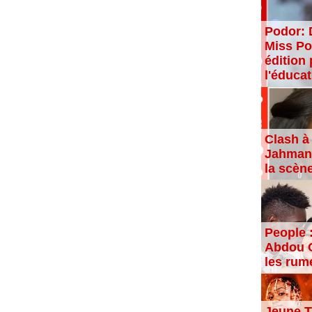
Podor: 
Miss Po
édition 
l'éducat
Clash à 
Jahman,
la scèn
People 
Abdou C
les rum
Jeune T