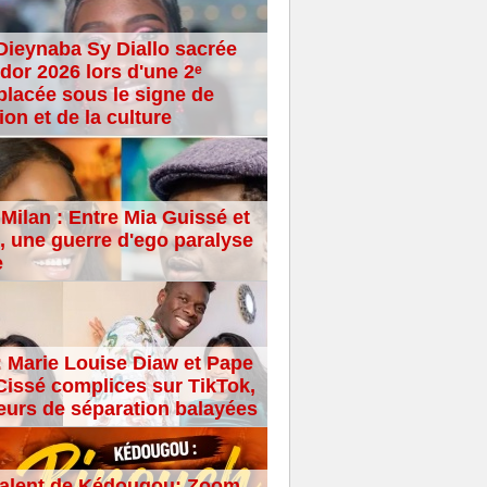
Dieynaba Sy Diallo sacrée
dor 2026 lors d'une 2ᵉ
placée sous le signe de
ion et de la culture
Milan : Entre Mia Guissé et
 une guerre d'ego paralyse
e
: Marie Louise Diaw et Pape
issé complices sur TikTok,
eurs de séparation balayées
alent de Kédougou: Zoom