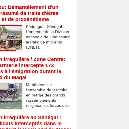
u: Démantèlement d'un
résumé de traite d'êtres
 et de proxénétisme
Kédougou, Sénégal –
L’antenne de la Division
nationale de lutte contre
le trafic de migrants
(DNLT)...
n irrégulière / Zone Centre:
rmerie intercepte 173
s à l'émigration durant le
d du Magal
Mobilisées sur
l'ensemble du territoire
en marge des grands
rassemblements
religieux, les forces de...
n irrégulière au Sénégal :
idats interceptés dans le