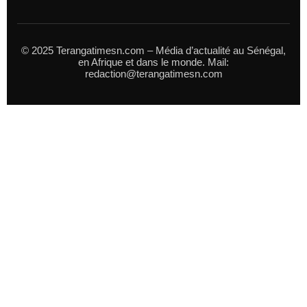
© 2025 Terangatimesn.com – Média d’actualité au Sénégal,
en Afrique et dans le monde. Mail:
redaction@terangatimesn.com