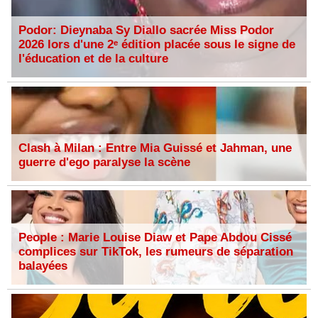
Podor: Dieynaba Sy Diallo sacrée Miss Podor
2026 lors d'une 2ᵉ édition placée sous le signe de
l'éducation et de la culture
Clash à Milan : Entre Mia Guissé et Jahman, une
guerre d'ego paralyse la scène
People : Marie Louise Diaw et Pape Abdou Cissé
complices sur TikTok, les rumeurs de séparation
balayées