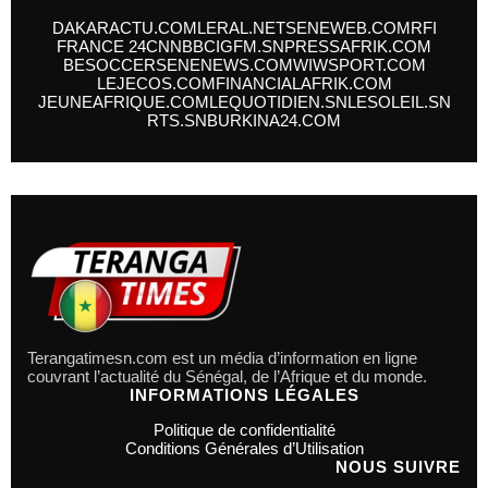
DAKARACTU.COM
LERAL.NET
SENEWEB.COM
RFI
FRANCE 24
CNN
BBC
IGFM.SN
PRESSAFRIK.COM
BESOCCER
SENENEWS.COM
WIWSPORT.COM
LEJECOS.COM
FINANCIALAFRIK.COM
JEUNEAFRIQUE.COM
LEQUOTIDIEN.SN
LESOLEIL.SN
RTS.SN
BURKINA24.COM
Terangatimesn.com est un média d’information en ligne
couvrant l’actualité du Sénégal, de l’Afrique et du monde.
INFORMATIONS LÉGALES
Politique de confidentialité
Conditions Générales d’Utilisation
NOUS SUIVRE