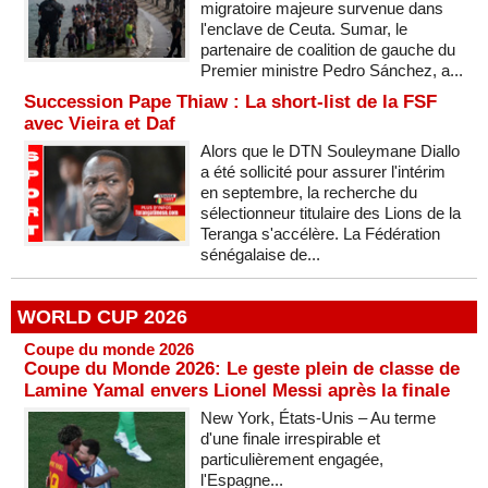
migratoire majeure survenue dans
l'enclave de Ceuta. Sumar, le
partenaire de coalition de gauche du
Premier ministre Pedro Sánchez, a...
Succession Pape Thiaw : La short-list de la FSF
avec Vieira et Daf
Alors que le DTN Souleymane Diallo
a été sollicité pour assurer l'intérim
en septembre, la recherche du
sélectionneur titulaire des Lions de la
Teranga s'accélère. La Fédération
sénégalaise de...
WORLD CUP 2026
Coupe du monde 2026
Coupe du Monde 2026: Le geste plein de classe de
Lamine Yamal envers Lionel Messi après la finale
New York, États-Unis – Au terme
d'une finale irrespirable et
particulièrement engagée,
l'Espagne...