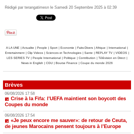
Rédigé par
terangatimesn
le Samedi 20 Septembre 2025 à 02:39
A LA UNE
|
Actualite
|
People
|
Sport
|
Economie
|
Faits-Divers
|
Afrique
|
International
|
Entertainment
|
Clip Videos
|
Sciences et Technologies
|
Sante
|
REPLAY TV
|
VIDEOS
|
LES SERIES TV
|
People International
|
Politique
|
Contribution
|
Télévision en Direct
|
News in English
|
CGU
|
Bourse Finance
|
Coupe du monde 2026
Brèves
06/08/2026 17:58
Crise à la Fifa: l'UEFA maintient son boycott des
Coupes du monde
06/08/2026 17:54
«Je peux encore me sauver»: de retour de Ceuta,
de jeunes Marocains pensent toujours à l'Europe