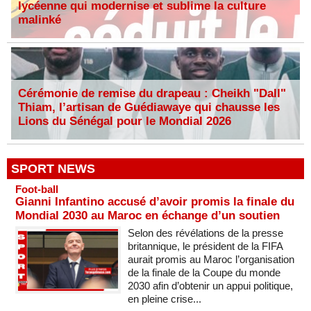
lycéenne qui modernise et sublime la culture
malinké
Cérémonie de remise du drapeau : Cheikh "Dall"
Thiam, l’artisan de Guédiawaye qui chausse les
Lions du Sénégal pour le Mondial 2026
SPORT NEWS
Foot-ball
Gianni Infantino accusé d’avoir promis la finale du
Mondial 2030 au Maroc en échange d’un soutien
Selon des révélations de la presse
britannique, le président de la FIFA
aurait promis au Maroc l’organisation
de la finale de la Coupe du monde
2030 afin d’obtenir un appui politique,
en pleine crise...