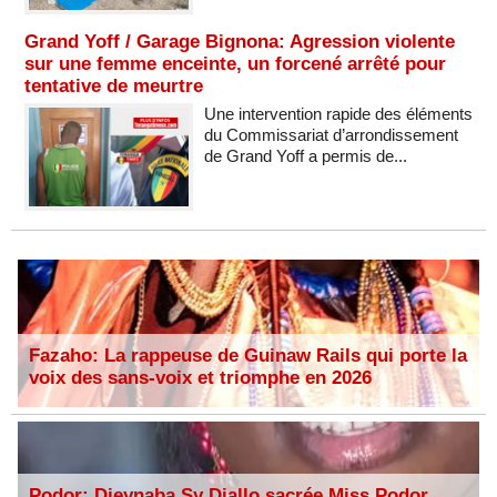
Grand Yoff / Garage Bignona: Agression violente
sur une femme enceinte, un forcené arrêté pour
tentative de meurtre
Une intervention rapide des éléments
du Commissariat d’arrondissement
de Grand Yoff a permis de...
Fazaho: La rappeuse de Guinaw Rails qui porte la
voix des sans-voix et triomphe en 2026
Podor: Dieynaba Sy Diallo sacrée Miss Podor