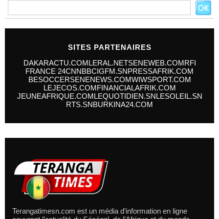
SITES PARTENAIRES
DAKARACTU.COM
LERAL.NET
SENEWEB.COM
RFI
FRANCE 24
CNN
BBC
IGFM.SN
PRESSAFRIK.COM
BESOCCER
SENENEWS.COM
WIWSPORT.COM
LEJECOS.COM
FINANCIALAFRIK.COM
JEUNEAFRIQUE.COM
LEQUOTIDIEN.SN
LESOLEIL.SN
RTS.SN
BURKINA24.COM
Terangatimesn.com est un média d’information en ligne