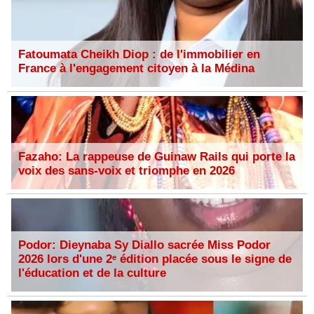
Fatoumata Cheikh Diop : de l'immobilier en
France à l'engagement citoyen à la Médina
Fazaho: La rappeuse de Guinaw Rails qui porte la
voix des sans-voix et triomphe en 2026
Podor: Dieynaba Sy Diallo sacrée Miss Podor
2026 lors d'une 2ᵉ édition placée sous le signe de
l'éducation et de la culture