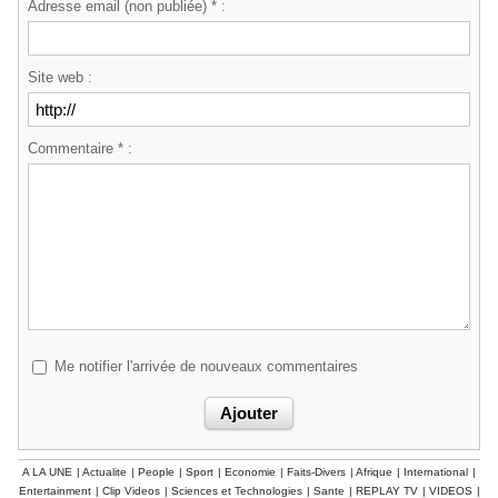
Adresse email (non publiée) * :
Site web :
Commentaire * :
Me notifier l'arrivée de nouveaux commentaires
A LA UNE
|
Actualite
|
People
|
Sport
|
Economie
|
Faits-Divers
|
Afrique
|
International
|
Entertainment
|
Clip Videos
|
Sciences et Technologies
|
Sante
|
REPLAY TV
|
VIDEOS
|