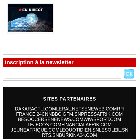
Inscription à la newsletter
SITES PARTENAIRES
DAKARACTU.COM
LERAL.NET
SENEWEB.COM
RFI
FRANCE 24
CNN
BBC
IGFM.SN
PRESSAFRIK.COM
BESOCCER
SENENEWS.COM
WIWSPORT.COM
LEJECOS.COM
FINANCIALAFRIK.COM
JEUNEAFRIQUE.COM
LEQUOTIDIEN.SN
LESOLEIL.SN
RTS.SN
BURKINA24.COM