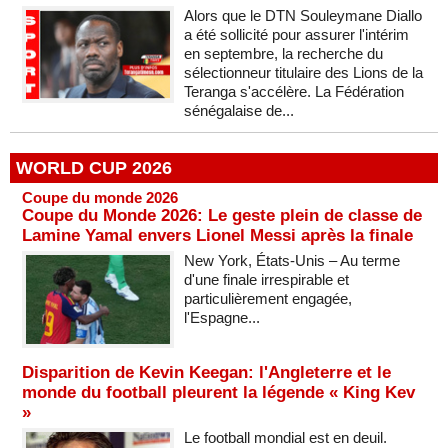
Alors que le DTN Souleymane Diallo
a été sollicité pour assurer l'intérim
en septembre, la recherche du
sélectionneur titulaire des Lions de la
Teranga s'accélère. La Fédération
sénégalaise de...
WORLD CUP 2026
Coupe du monde 2026
Coupe du Monde 2026: Le geste plein de classe de
Lamine Yamal envers Lionel Messi après la finale
New York, États-Unis – Au terme
d'une finale irrespirable et
particulièrement engagée,
l'Espagne...
Disparition de Kevin Keegan: l'Angleterre et le
monde du football pleurent la légende « King Kev
»
Le football mondial est en deuil.