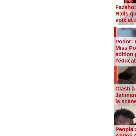
Fazaho:
Rails qu
voix et
Podor: 
Miss Po
édition 
l'éducat
Clash à 
Jahman,
la scèn
People 
Abdou C