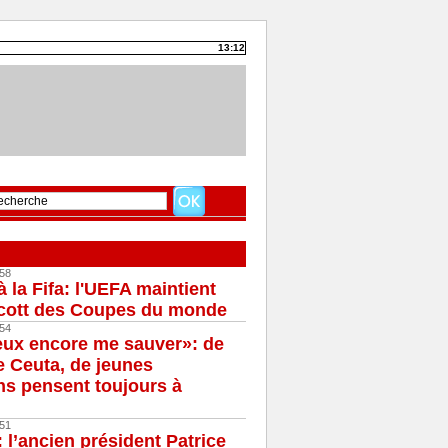
13:12
58
à la Fifa: l'UEFA maintient
cott des Coupes du monde
54
eux encore me sauver»: de
e Ceuta, de jeunes
s pensent toujours à
51
 l’ancien président Patrice