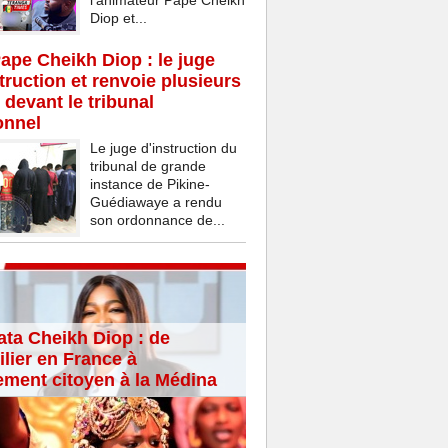
l’animateur Pape Cheikh
Diop et...
Pape Cheikh Diop : le juge
struction et renvoie plusieurs
 devant le tribunal
onnel
Le juge d'instruction du
tribunal de grande
instance de Pikine-
Guédiawaye a rendu
son ordonnance de...
ta Cheikh Diop : de
lier en France à
ement citoyen à la Médina