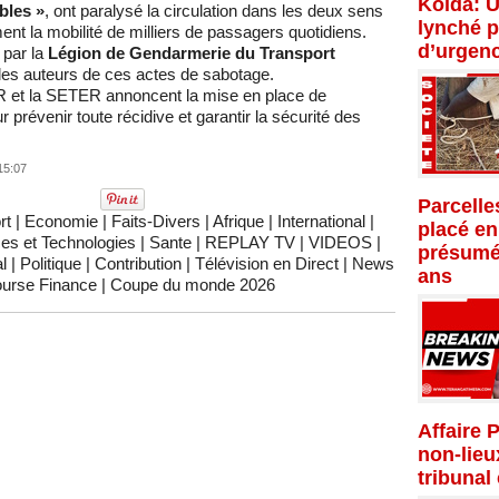
Kolda: U
bles »
, ont paralysé la circulation dans les deux sens
lynché p
nt la mobilité de milliers de passagers quotidiens.
d’urgenc
 par la
Légion de Gendarmerie du Transport
 les auteurs de ces actes de sabotage.
ER et la SETER annoncent la mise en place de
 prévenir toute récidive et garantir la sécurité des
15:07
Parcelle
rt
|
Economie
|
Faits-Divers
|
Afrique
|
International
|
placé en
es et Technologies
|
Sante
|
REPLAY TV
|
VIDEOS
|
présumé
l
|
Politique
|
Contribution
|
Télévision en Direct
|
News
ans
urse Finance
|
Coupe du monde 2026
Affaire 
non-lieu
tribunal