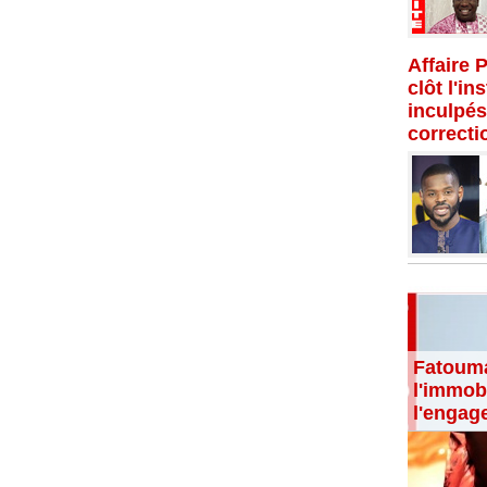
Affaire 
clôt l'in
inculpés
correcti
Fatouma
l'immobi
l'engag