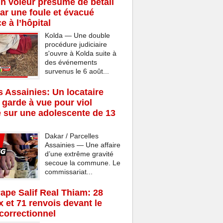
n voleur présumé de bétail
ar une foule et évacué
e à l’hôpital
Kolda — Une double
procédure judiciaire
s'ouvre à Kolda suite à
des événements
survenus le 6 août...
s Assainies: Un locataire
 garde à vue pour viol
 sur une adolescente de 13
Dakar / Parcelles
Assainies — Une affaire
d’une extrême gravité
secoue la commune. Le
commissariat...
Pape Salif Real Thiam: 28
x et 71 renvois devant le
 correctionnel