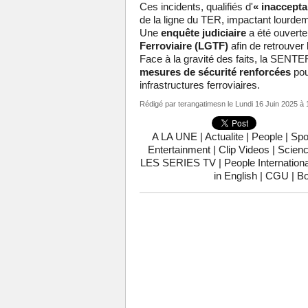
Ces incidents, qualifiés d'
« inaccepta
de la ligne du TER, impactant lourdeme
Une
enquête judiciaire
a été ouverte
Ferroviaire (LGTF)
afin de retrouver
Face à la gravité des faits, la SENT
mesures de sécurité renforcées
pour
infrastructures ferroviaires.
Rédigé par
terangatimesn
le Lundi 16 Juin 2025 à 
A LA UNE
|
Actualite
|
People
|
Spo
Entertainment
|
Clip Videos
|
Scienc
LES SERIES TV
|
People Internationa
in English
|
CGU
|
Bo