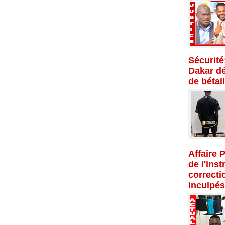
Sécurité
Dakar dé
de bétail
Affaire 
de l'inst
correcti
inculpés