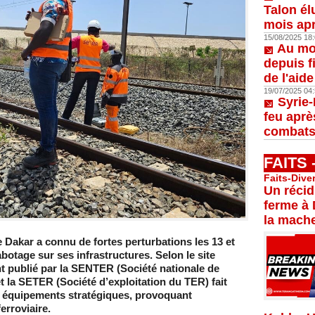
Talon él
mois apr
15/08/2025 18:
Au moi
depuis f
de l'aid
19/07/2025 04:
Syrie-
feu aprè
combats
FAITS
Faits-Dive
Un récid
ferme à 
la mache
e Dakar a connu de
fortes perturbations
les 13 et
abotage
sur ses infrastructures. Selon le site
 publié par la
SENTER
(Société nationale de
t la
SETER
(Société d’exploitation du TER) fait
équipements stratégiques
, provoquant
erroviaire.