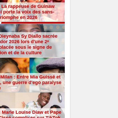
 La rappeuse de Guinaw
i porte la voix des sans-
 triomphe en 2026
Dieynaba Sy Diallo sacrée
dor 2026 lors d'une 2ᵉ
placée sous le signe de
ion et de la culture
Milan : Entre Mia Guissé et
 une guerre d'ego paralyse
e
: Marie Louise Diaw et Pape
issé complices sur TikTok,