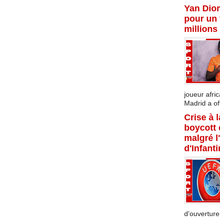
Yan Dio
pour un 
millions
joueur afric
Madrid a offi
Crise à 
boycott
malgré l
d'Infant
d'ouverture