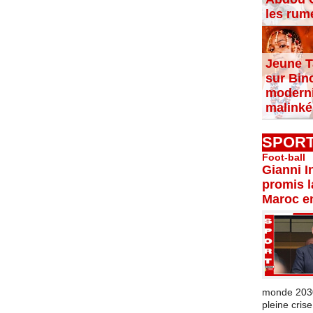
les rum
Jeune T
sur Bin
moderni
malinké
SPOR
Foot-ball
Gianni I
promis l
Maroc e
monde 2030 
pleine crise.