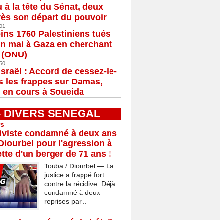
u à la tête du Sénat, deux
ès son départ du pouvoir
01
ns 1760 Palestiniens tués
in mai à Gaza en cherchant
e (ONU)
50
Israël : Accord de cessez-le-
s les frappes sur Damas,
 en cours à Soueida
 - DIVERS SENEGAL
rs
iviste condamné à deux ans
Diourbel pour l'agression à
tte d'un berger de 71 ans !
Touba / Diourbel — La
justice a frappé fort
contre la récidive. Déjà
condamné à deux
reprises par...