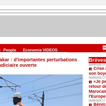
e
People
Economie
VIDEOS
akar : d’importantes perturbations
Brèves
udiciaire ouverte
06/08/2026 17:
Crise 
son boy
06/08/2026 17:
«Je p
retour d
Marocain
l'Europe
06/08/2026 17:
Bénin: