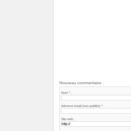
Nouveau commentaire :
Nom * :
Adresse email (non publiée) * :
Site web :