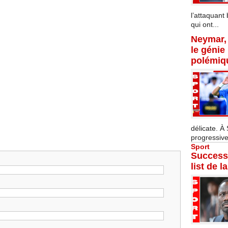
l’attaquant 
qui ont...
Neymar, 
le génie
polémiq
délicate. À
progressive
Sport
Successi
list de l