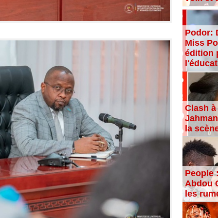
Podor: 
Miss Po
édition 
l'éducat
Clash à 
Jahman,
la scèn
People 
Abdou C
les rum