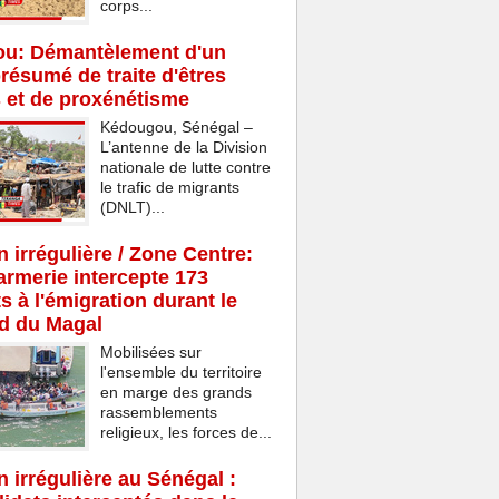
corps...
u: Démantèlement d'un
résumé de traite d'êtres
 et de proxénétisme
Kédougou, Sénégal –
L’antenne de la Division
nationale de lutte contre
le trafic de migrants
(DNLT)...
n irrégulière / Zone Centre:
rmerie intercepte 173
s à l'émigration durant le
d du Magal
Mobilisées sur
l'ensemble du territoire
en marge des grands
rassemblements
religieux, les forces de...
n irrégulière au Sénégal :