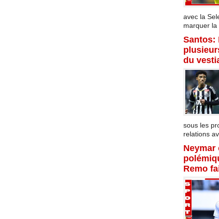
avec la Sel
marquer la f
Santos:
plusieur
du vesti
sous les p
relations av
Neymar 
polémiqu
Remo fai