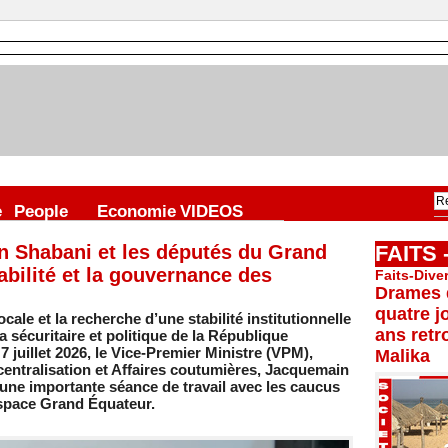
e
People
Economie
VIDEOS
 Shabani et les députés du Grand
FAITS
abilité et la gouvernance des
Faits-Dive
Drames d
quatre j
ale et la recherche d’une stabilité institutionnelle
ans retr
 sécuritaire et politique de la République
juillet 2026, le Vice-Premier Ministre (VPM),
Malika
Décentralisation et Affaires coutumières, Jacquemain
une importante séance de travail avec les caucus
espace Grand Équateur.