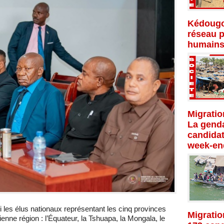
Kédougo
réseau p
humains
Migratio
La genda
candidat
week-en
i les élus nationaux représentant les cinq provinces
Migratio
ne région : l’Équateur, la Tshuapa, la Mongala, le