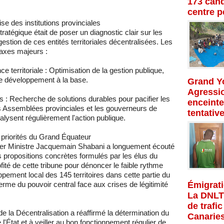
173 cand
centre p
se des institutions provinciales
tratégique était de poser un diagnostic clair sur les
gestion de ces entités territoriales décentralisées. Les
axes majeurs :
e territoriale : Optimisation de la gestion publique,
de développement à la base.
Grand Yo
Agressio
les : Recherche de solutions durables pour pacifier les
enceinte
es Assemblées provinciales et les gouverneurs de
tentativ
alysent régulièrement l'action publique.
t priorités du Grand Équateur
mier Ministre Jacquemain Shabani a longuement écouté
les propositions concrètes formulés par les élus du
ité de cette tribune pour dénoncer le faible rythme
ement local des 145 territoires dans cette partie du
Émigrati
erme du pouvoir central face aux crises de légitimité
La DNLT
de trafi
 de la Décentralisation a réaffirmé la détermination du
Canarie
l'État et à veiller au bon fonctionnement régulier de