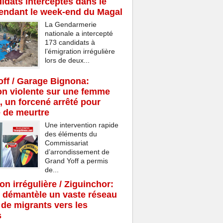
idats interceptés dans le
endant le week-end du Magal
La Gendarmerie
nationale a intercepté
173 candidats à
l’émigration irrégulière
lors de deux...
ff / Garage Bignona:
n violente sur une femme
, un forcené arrêté pour
e de meurtre
Une intervention rapide
des éléments du
Commissariat
d’arrondissement de
Grand Yoff a permis
de...
on irrégulière / Ziguinchor:
 démantèle un vaste réseau
c de migrants vers les
s