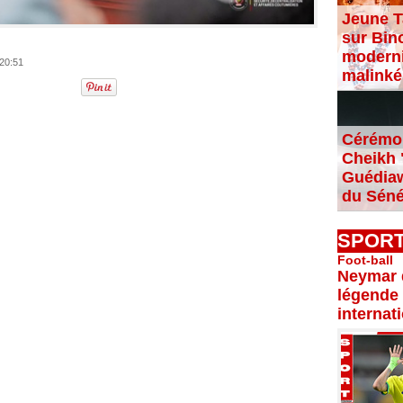
Jeune T
sur Bin
moderni
 20:51
malinké
Cérémon
Cheikh "
Guédiaw
du Séné
SPOR
Foot-ball
Neymar d
légende 
internat