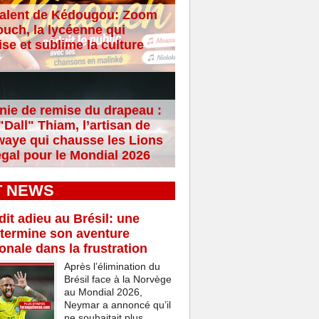
alent de Kédougou: Zoom
ouch, la lycéenne qui
se et sublime la culture
ie de remise du drapeau :
Dall" Thiam, l’artisan de
aye qui chausse les Lions
gal pour le Mondial 2026
T NEWS
it adieu au Brésil: une
termine son aventure
ionale dans la frustration
Après l’élimination du
Brésil face à la Norvège
au Mondial 2026,
Neymar a annoncé qu’il
ne souhaitait plus