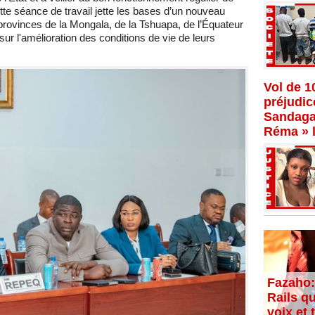
ette séance de travail jette les bases d’un nouveau
 provinces de la Mongala, de la Tshuapa, de l’Équateur
ur l'amélioration des conditions de vie de leurs
Vol de 1
préjudi
Sandaga,
Réma » l
Fazaho:
Rails qu
voix et