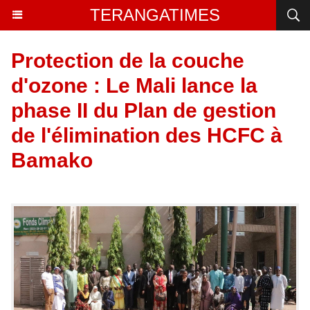
TERANGATIMES
Protection de la couche
d'ozone : Le Mali lance la
phase II du Plan de gestion
de l'élimination des HCFC à
Bamako