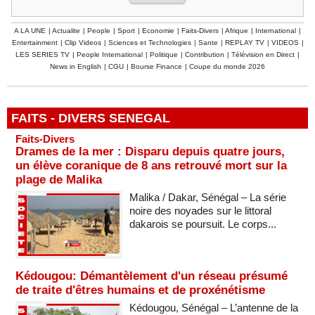
A LA UNE
|
Actualite
|
People
|
Sport
|
Economie
|
Faits-Divers
|
Afrique
|
International
|
Entertainment
|
Clip Videos
|
Sciences et Technologies
|
Sante
|
REPLAY TV
|
VIDEOS
|
LES SERIES TV
|
People International
|
Politique
|
Contribution
|
Télévision en Direct
|
News in English
|
CGU
|
Bourse Finance
|
Coupe du monde 2026
FAITS - DIVERS SENEGAL
Faits-Divers
Drames de la mer : Disparu depuis quatre jours,
un élève coranique de 8 ans retrouvé mort sur la
plage de Malika
Malika / Dakar, Sénégal – La série
noire des noyades sur le littoral
dakarois se poursuit. Le corps...
Kédougou: Démantèlement d'un réseau présumé
de traite d'êtres humains et de proxénétisme
Kédougou, Sénégal – L’antenne de la