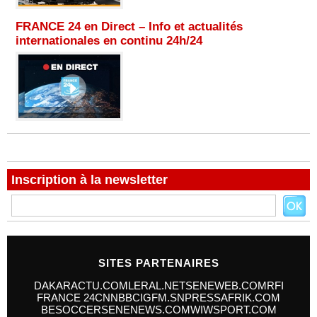
FRANCE 24 en Direct – Info et actualités
internationales en continu 24h/24
Inscription à la newsletter
SITES PARTENAIRES
DAKARACTU.COM
LERAL.NET
SENEWEB.COM
RFI
FRANCE 24
CNN
BBC
IGFM.SN
PRESSAFRIK.COM
BESOCCER
SENENEWS.COM
WIWSPORT.COM