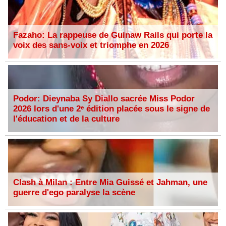
Fazaho: La rappeuse de Guinaw Rails qui porte la
voix des sans-voix et triomphe en 2026
Podor: Dieynaba Sy Diallo sacrée Miss Podor
2026 lors d'une 2ᵉ édition placée sous le signe de
l'éducation et de la culture
Clash à Milan : Entre Mia Guissé et Jahman, une
guerre d'ego paralyse la scène