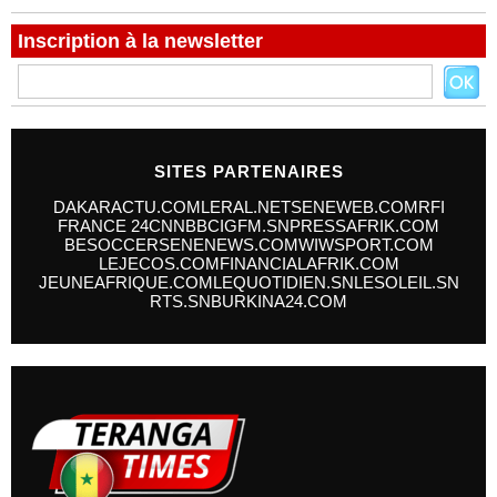
Inscription à la newsletter
SITES PARTENAIRES
DAKARACTU.COM
LERAL.NET
SENEWEB.COM
RFI
FRANCE 24
CNN
BBC
IGFM.SN
PRESSAFRIK.COM
BESOCCER
SENENEWS.COM
WIWSPORT.COM
LEJECOS.COM
FINANCIALAFRIK.COM
JEUNEAFRIQUE.COM
LEQUOTIDIEN.SN
LESOLEIL.SN
RTS.SN
BURKINA24.COM