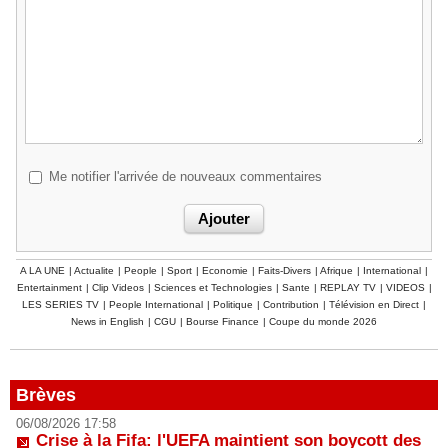
Me notifier l'arrivée de nouveaux commentaires
A LA UNE
|
Actualite
|
People
|
Sport
|
Economie
|
Faits-Divers
|
Afrique
|
International
|
Entertainment
|
Clip Videos
|
Sciences et Technologies
|
Sante
|
REPLAY TV
|
VIDEOS
|
LES SERIES TV
|
People International
|
Politique
|
Contribution
|
Télévision en Direct
|
News in English
|
CGU
|
Bourse Finance
|
Coupe du monde 2026
Brèves
06/08/2026 17:58
Crise à la Fifa: l'UEFA maintient son boycott des