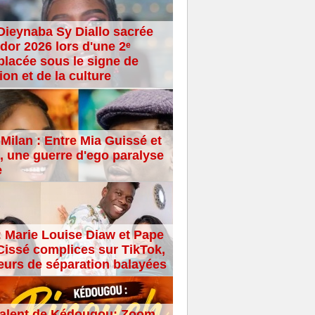
Dieynaba Sy Diallo sacrée
dor 2026 lors d'une 2ᵉ
placée sous le signe de
ion et de la culture
Milan : Entre Mia Guissé et
 une guerre d'ego paralyse
e
: Marie Louise Diaw et Pape
issé complices sur TikTok,
eurs de séparation balayées
alent de Kédougou: Zoom