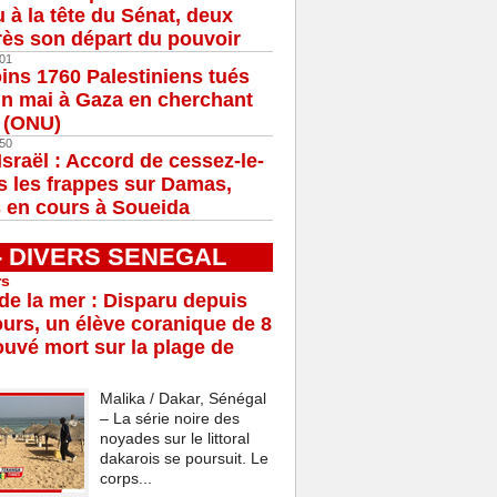
u à la tête du Sénat, deux
ès son départ du pouvoir
01
ns 1760 Palestiniens tués
in mai à Gaza en cherchant
e (ONU)
50
Israël : Accord de cessez-le-
s les frappes sur Damas,
 en cours à Soueida
 - DIVERS SENEGAL
rs
e la mer : Disparu depuis
ours, un élève coranique de 8
ouvé mort sur la plage de
Malika / Dakar, Sénégal
– La série noire des
noyades sur le littoral
dakarois se poursuit. Le
corps...