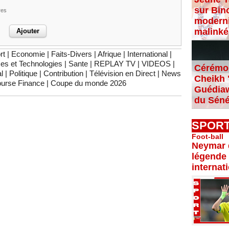
sur Bin
res
moderni
malinké
rt
|
Economie
|
Faits-Divers
|
Afrique
|
International
|
es et Technologies
|
Sante
|
REPLAY TV
|
VIDEOS
|
Cérémon
l
|
Politique
|
Contribution
|
Télévision en Direct
|
News
Cheikh "
urse Finance
|
Coupe du monde 2026
Guédiaw
du Séné
SPOR
Foot-ball
Neymar d
légende 
internat