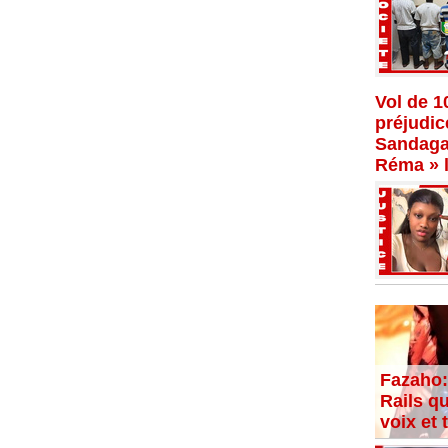
Vol de 1
préjudi
Sandaga,
Réma » l
Fazaho:
Rails qu
voix et