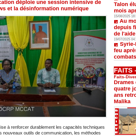
ation déploie une session intensive de
Talon él
ews et la désinformation numérique
mois apr
15/08/2025 18:
Au moi
depuis f
de l'aid
19/07/2025 04:
Syrie-
feu aprè
combats
FAITS
Faits-Dive
Drames d
quatre j
ans retr
Malika
 vise à renforcer durablement les capacités techniques
es nouveaux outils de communication, les méthodes