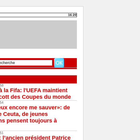
16:20
58
à la Fifa: l'UEFA maintient
cott des Coupes du monde
54
eux encore me sauver»: de
e Ceuta, de jeunes
s pensent toujours à
51
 l’ancien président Patrice