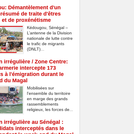
u: Démantèlement d'un
résumé de traite d'êtres
 et de proxénétisme
Kédougou, Sénégal –
L’antenne de la Division
nationale de lutte contre
le trafic de migrants
(DNLT)...
n irrégulière / Zone Centre:
rmerie intercepte 173
s à l'émigration durant le
d du Magal
Mobilisées sur
l'ensemble du territoire
en marge des grands
rassemblements
religieux, les forces de...
n irrégulière au Sénégal :
idats interceptés dans le