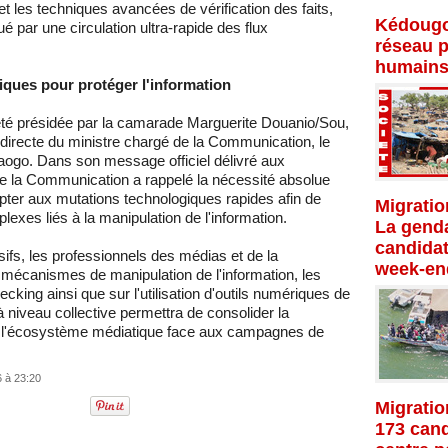
t les techniques avancées de vérification des faits,
Kédougo
 par une circulation ultra-rapide des flux
réseau p
humains
ques pour protéger l'information
 été présidée par la camarade Marguerite Douanio/Sou,
directe du ministre chargé de la Communication, le
go. Dans son message officiel délivré aux
de la Communication a rappelé la nécessité absolue
pter aux mutations technologiques rapides afin de
Migratio
lexes liés à la manipulation de l'information.
La genda
candidat
ifs, les professionnels des médias et de la
week-en
 mécanismes de manipulation de l'information, les
king ainsi que sur l'utilisation d'outils numériques de
 niveau collective permettra de consolider la
er l'écosystème médiatique face aux campagnes de
6 à 23:20
Migratio
173 cand