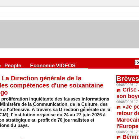
e
People
Economie
VIDEOS
 La Direction générale de la
Brèves
les compétences d'une soixantaine
06/08/2026 17:
Crise 
ogo
son boy
 prolifération inquiétante des fausses informations
06/08/2026 17:
 Ministère de la Communication, de la Culture, des
«Je p
 l'offensive. À travers sa Direction générale de la
retour d
, l'institution organise du 24 au 27 juin 2026 à
Marocain
 stratégique au profit de 70 journalistes et
ions du pays.
l'Europe
06/08/2026 17:
Bénin: