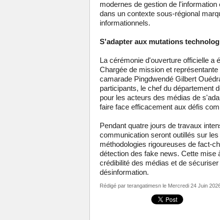
modernes de gestion de l'information e
dans un contexte sous-régional marqué
informationnels.
S'adapter aux mutations technologi
La cérémonie d'ouverture officielle a
Chargée de mission et représentante 
camarade Pingdwendé Gilbert Ouédrao
participants, le chef du département 
pour les acteurs des médias de s'ada
faire face efficacement aux défis comp
Pendant quatre jours de travaux intens
communication seront outillés sur les
méthodologies rigoureuses de fact-chec
détection des fake news. Cette mise à
crédibilité des médias et de sécuris
désinformation.
Rédigé par
terangatimesn
le Mercredi 24 Juin 202