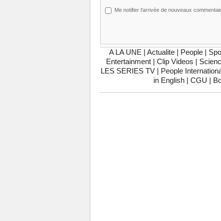
Me notifier l'arrivée de nouveaux commentai
A LA UNE
|
Actualite
|
People
|
Spo
Entertainment
|
Clip Videos
|
Scienc
LES SERIES TV
|
People Internationa
in English
|
CGU
|
Bo