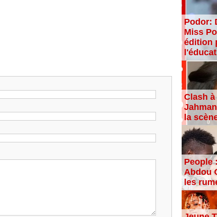
Podor: 
Miss Po
édition 
l'éducat
Clash à 
Jahman,
la scèn
People 
Abdou C
les rum
Jeune T