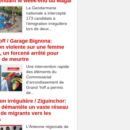
endant le week-end du Magal
La Gendarmerie
nationale a intercepté
173 candidats à
l’émigration irrégulière
lors de deux...
ff / Garage Bignona:
n violente sur une femme
, un forcené arrêté pour
e de meurtre
Une intervention rapide
des éléments du
Commissariat
d’arrondissement de
Grand Yoff a permis
de...
on irrégulière / Ziguinchor:
 démantèle un vaste réseau
c de migrants vers les
s
L’Antenne régionale de