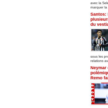
avec la Sel
marquer la f
Santos:
plusieur
du vesti
sous les p
relations av
Neymar 
polémiqu
Remo fai