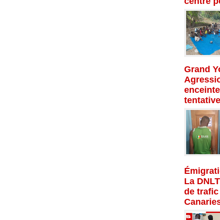
centre p
Grand Yo
Agressio
enceinte
tentativ
Émigrati
La DNLT
de trafi
Canarie