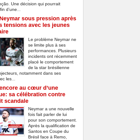
eção. Une décision qui pourrait
in d’une...
 Neymar sous pression après
s tensions avec les jeunes
aire
Le problème Neymar ne
se limite plus à ses
performances. Plusieurs
incidents ont récemment
placé le comportement
de la star brésilienne
rojecteurs, notamment dans ses
ec les...
encore au cœur d’une
e: sa célébration contre
t scandale
Neymar a une nouvelle
fois fait parler de lui
pour son comportement.
Après la qualification de
Santos en Coupe du
Brésil face à Remo,