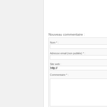
Nouveau commentaire :
Nom * :
Adresse email (non publiée) * :
Site web :
Commentaire * :