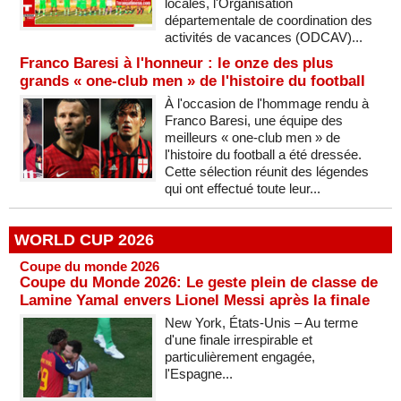
locales, l'Organisation
départementale de coordination des
activités de vacances (ODCAV)...
Franco Baresi à l'honneur : le onze des plus
grands « one-club men » de l'histoire du football
À l'occasion de l'hommage rendu à
Franco Baresi, une équipe des
meilleurs « one-club men » de
l'histoire du football a été dressée.
Cette sélection réunit des légendes
qui ont effectué toute leur...
WORLD CUP 2026
Coupe du monde 2026
Coupe du Monde 2026: Le geste plein de classe de
Lamine Yamal envers Lionel Messi après la finale
New York, États-Unis – Au terme
d'une finale irrespirable et
particulièrement engagée,
l'Espagne...