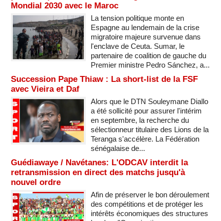
Mondial 2030 avec le Maroc
La tension politique monte en
Espagne au lendemain de la crise
migratoire majeure survenue dans
l'enclave de Ceuta. Sumar, le
partenaire de coalition de gauche du
Premier ministre Pedro Sánchez, a...
Succession Pape Thiaw : La short-list de la FSF
avec Vieira et Daf
Alors que le DTN Souleymane Diallo
a été sollicité pour assurer l'intérim
en septembre, la recherche du
sélectionneur titulaire des Lions de la
Teranga s'accélère. La Fédération
sénégalaise de...
Guédiawaye / Navétanes: L'ODCAV interdit la
retransmission en direct des matchs jusqu'à
nouvel ordre
Afin de préserver le bon déroulement
des compétitions et de protéger les
intérêts économiques des structures