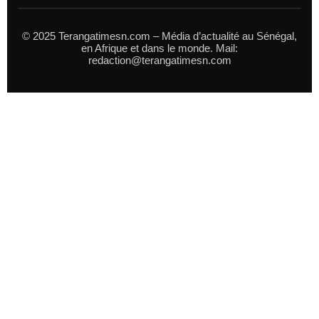
© 2025 Terangatimesn.com – Média d’actualité au Sénégal,
en Afrique et dans le monde. Mail:
redaction@terangatimesn.com