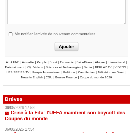
Me notifier l'arrivée de nouveaux commentaires
A LA UNE
|
Actualite
|
People
|
Sport
|
Economie
|
Faits-Divers
|
Afrique
|
International
|
Entertainment
|
Clip Videos
|
Sciences et Technologies
|
Sante
|
REPLAY TV
|
VIDEOS
|
LES SERIES TV
|
People International
|
Politique
|
Contribution
|
Télévision en Direct
|
News in English
|
CGU
|
Bourse Finance
|
Coupe du monde 2026
Brèves
06/08/2026 17:58
Crise à la Fifa: l'UEFA maintient son boycott des
Coupes du monde
06/08/2026 17:54