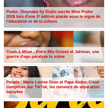
Podor: Dieynaba Sy Diallo sacrée Miss Podor
2026 lors d'une 2ᵉ édition placée sous le signe de
l'éducation et de la culture
Clash à Milan : Entre Mia Guissé et Jahman, une
guerre d'ego paralyse la scène
People : Marie Louise Diaw et Pape Abdou Cissé
complices sur TikTok, les rumeurs de séparation
balayées