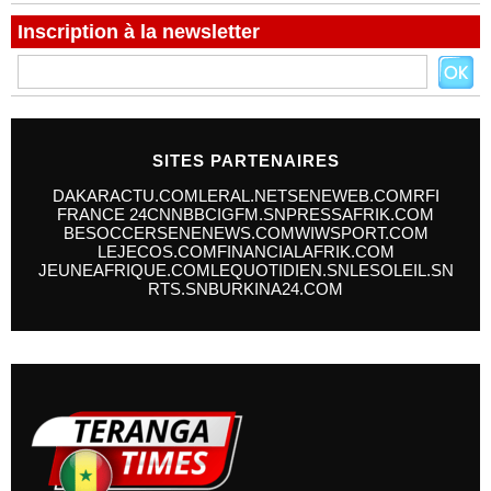
Inscription à la newsletter
SITES PARTENAIRES
DAKARACTU.COM
LERAL.NET
SENEWEB.COM
RFI
FRANCE 24
CNN
BBC
IGFM.SN
PRESSAFRIK.COM
BESOCCER
SENENEWS.COM
WIWSPORT.COM
LEJECOS.COM
FINANCIALAFRIK.COM
JEUNEAFRIQUE.COM
LEQUOTIDIEN.SN
LESOLEIL.SN
RTS.SN
BURKINA24.COM