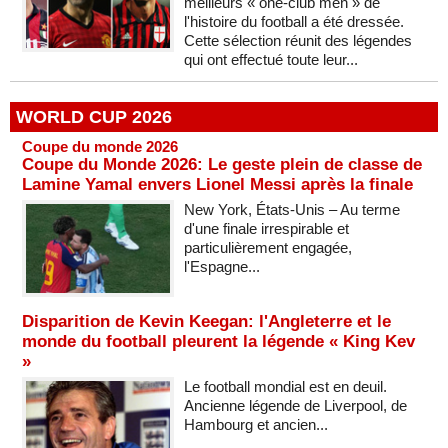
meilleurs « one-club men » de
l'histoire du football a été dressée.
Cette sélection réunit des légendes
qui ont effectué toute leur...
WORLD CUP 2026
Coupe du monde 2026
Coupe du Monde 2026: Le geste plein de classe de
Lamine Yamal envers Lionel Messi après la finale
New York, États-Unis – Au terme
d'une finale irrespirable et
particulièrement engagée,
l'Espagne...
Disparition de Kevin Keegan: l'Angleterre et le
monde du football pleurent la légende « King Kev
»
Le football mondial est en deuil.
Ancienne légende de Liverpool, de
Hambourg et ancien...