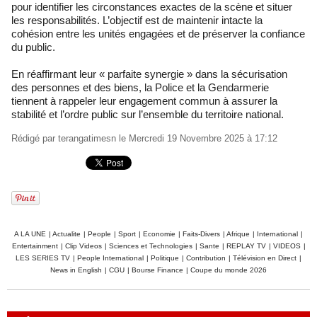
pour identifier les circonstances exactes de la scène et situer
les responsabilités. L’objectif est de maintenir intacte la
cohésion entre les unités engagées et de préserver la confiance
du public.
En réaffirmant leur « parfaite synergie » dans la sécurisation
des personnes et des biens, la Police et la Gendarmerie
tiennent à rappeler leur engagement commun à assurer la
stabilité et l’ordre public sur l’ensemble du territoire national.
Rédigé par
terangatimesn
le Mercredi 19 Novembre 2025 à 17:12
A LA UNE
|
Actualite
|
People
|
Sport
|
Economie
|
Faits-Divers
|
Afrique
|
International
|
Entertainment
|
Clip Videos
|
Sciences et Technologies
|
Sante
|
REPLAY TV
|
VIDEOS
|
LES SERIES TV
|
People International
|
Politique
|
Contribution
|
Télévision en Direct
|
News in English
|
CGU
|
Bourse Finance
|
Coupe du monde 2026