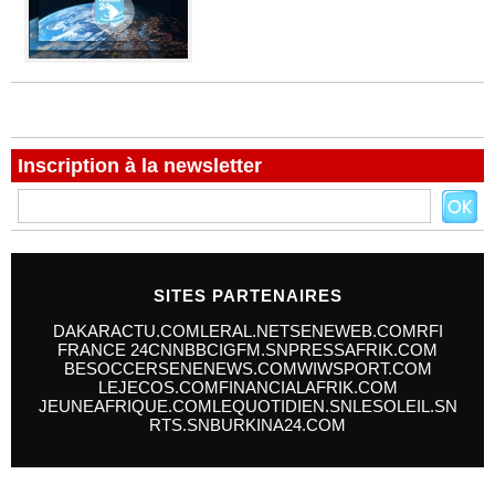
Inscription à la newsletter
SITES PARTENAIRES
DAKARACTU.COM
LERAL.NET
SENEWEB.COM
RFI
FRANCE 24
CNN
BBC
IGFM.SN
PRESSAFRIK.COM
BESOCCER
SENENEWS.COM
WIWSPORT.COM
LEJECOS.COM
FINANCIALAFRIK.COM
JEUNEAFRIQUE.COM
LEQUOTIDIEN.SN
LESOLEIL.SN
RTS.SN
BURKINA24.COM