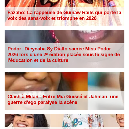
Fazaho: La rappeuse de Guinaw Rails qui porte la
voix des sans-voix et triomphe en 2026
Podor: Dieynaba Sy Diallo sacrée Miss Podor
2026 lors d'une 2ᵉ édition placée sous le signe de
l'éducation et de la culture
Clash à Milan : Entre Mia Guissé et Jahman, une
guerre d'ego paralyse la scène