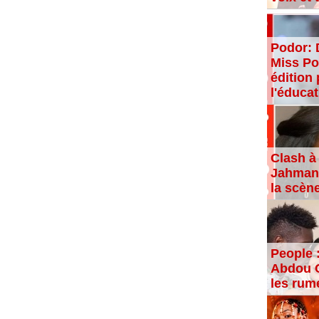
Podor: 
Miss Po
édition 
l'éducat
Clash à 
Jahman,
la scèn
People 
Abdou C
les rum