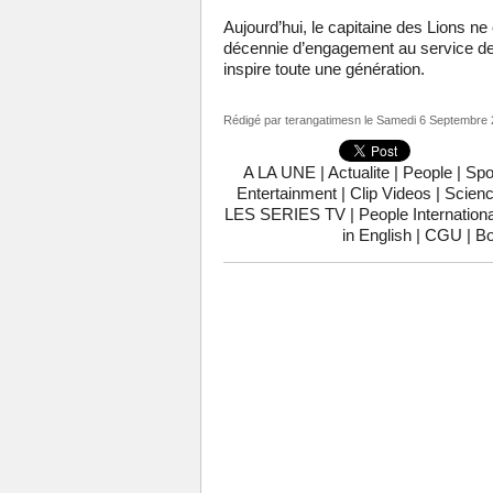
Aujourd’hui, le capitaine des Lions ne
décennie d’engagement au service de s
inspire toute une génération.
Rédigé par
terangatimesn
le Samedi 6 Septembre 
A LA UNE
|
Actualite
|
People
|
Spo
Entertainment
|
Clip Videos
|
Scienc
LES SERIES TV
|
People Internationa
in English
|
CGU
|
Bo