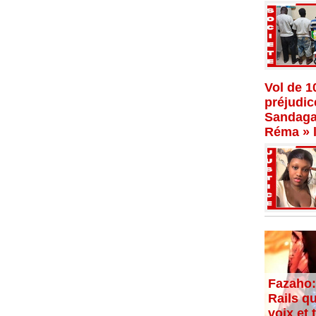
Vol de 1
préjudi
Sandaga,
Réma » l
Fazaho:
Rails qu
voix et