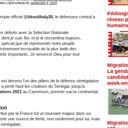
lidou (@kkoulibaly26)
September 6, 2025
Kédougo
pte officiel
@kkoulibaly26
, le défenseur central a
réseau p
 :
humains
 mes débuts avec la Sélection Nationale
ont je suis fier, et je le ressentirai toujours,
s spécial que de représenter notre peuple
 événement incroyable de la plus belle des
oints importants. Je remercie Dieu pour tout
Migratio
La genda
candidat
est devenu l’un des piliers de la défense sénégalaise.
week-en
l a porté haut les couleurs du Sénégal, jusqu’à
ations 2021
au Cameroun, premier sacre continental
ion
urtisé par la France fut un tournant majeur dans sa
reste une source de fierté, non seulement pour lui, mais
Migratio
 sénégalais.