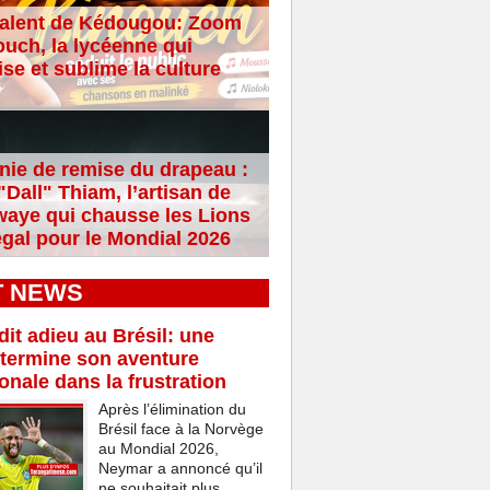
alent de Kédougou: Zoom
ouch, la lycéenne qui
se et sublime la culture
ie de remise du drapeau :
Dall" Thiam, l’artisan de
aye qui chausse les Lions
gal pour le Mondial 2026
T NEWS
it adieu au Brésil: une
termine son aventure
ionale dans la frustration
Après l’élimination du
Brésil face à la Norvège
au Mondial 2026,
Neymar a annoncé qu’il
ne souhaitait plus