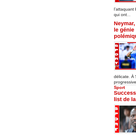
l’attaquant 
qui ont...
Neymar, 
le génie
polémiq
délicate. À
progressive
Sport
Successi
list de l