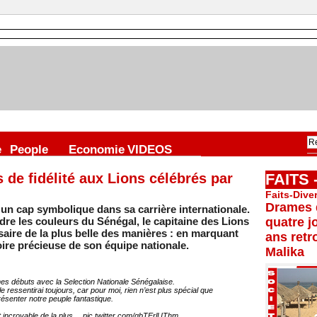
e
People
Economie
VIDEOS
 de fidélité aux Lions célébrés par
FAITS
Faits-Dive
Drames d
 un cap symbolique dans sa carrière internationale.
dre les couleurs du Sénégal, le capitaine des Lions
quatre j
saire de la plus belle des manières : en marquant
ans retr
oire précieuse de son équipe nationale.
Malika
s mes débuts avec la Selection Nationale Sénégalaise.
e le ressentirai toujours, car pour moi, rien n’est plus spécial que
ésenter notre peuple fantastique.
 incroyable de la plus…
pic.twitter.com/gbTErlUThm