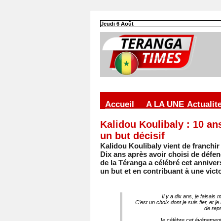
Jeudi 6 Août
Accueil
A LA UNE
Actualit
Kalidou Koulibaly : 10 ans
un but décisif
Kalidou Koulibaly vient de franchir
Dix ans après avoir choisi de défen
de la Téranga a célébré cet anniver
un but et en contribuant à une vict
Il y a dix ans, je faisai
C’est un choix dont je suis fier, et j
de repr
Je célèbre cet événement