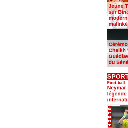
Jeune T
sur Bin
moderni
malinké
Cérémon
Cheikh "
Guédiaw
du Séné
SPOR
Foot-ball
Neymar d
légende 
internat