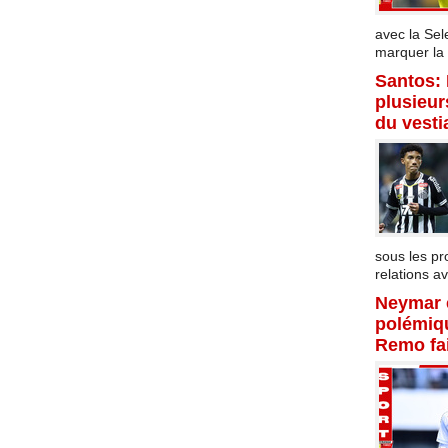
avec la Sel
marquer la f
Santos:
plusieur
du vesti
sous les p
relations av
Neymar 
polémiqu
Remo fai