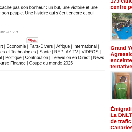
173 cand
centre p
 cache pas son bonheur : un but, une victoire et une
on peuple. Une histoire qui s’écrit encore et qui
2025 à 15:53
rt
|
Economie
|
Faits-Divers
|
Afrique
|
International
|
Grand Yo
es et Technologies
|
Sante
|
REPLAY TV
|
VIDEOS
|
Agressio
l
|
Politique
|
Contribution
|
Télévision en Direct
|
News
enceinte
urse Finance
|
Coupe du monde 2026
tentativ
Émigrati
La DNLT
de trafi
Canarie