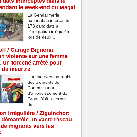
idats interceptés dans le
endant le week-end du Magal
La Gendarmerie
nationale a intercepté
173 candidats à
l’émigration irrégulière
lors de deux...
ff / Garage Bignona:
n violente sur une femme
, un forcené arrêté pour
e de meurtre
Une intervention rapide
des éléments du
Commissariat
d’arrondissement de
Grand Yoff a permis
de...
on irrégulière / Ziguinchor:
 démantèle un vaste réseau
c de migrants vers les
s