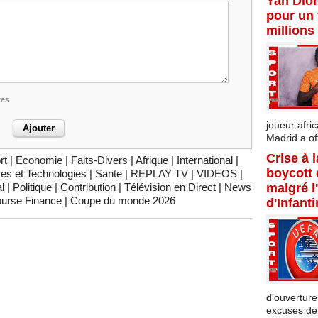
Yan Dio
pour un 
millions
res
joueur afric
Madrid a offi
Crise à 
rt
|
Economie
|
Faits-Divers
|
Afrique
|
International
|
boycott
es et Technologies
|
Sante
|
REPLAY TV
|
VIDEOS
|
malgré l
l
|
Politique
|
Contribution
|
Télévision en Direct
|
News
urse Finance
|
Coupe du monde 2026
d'Infant
d'ouverture
excuses de l