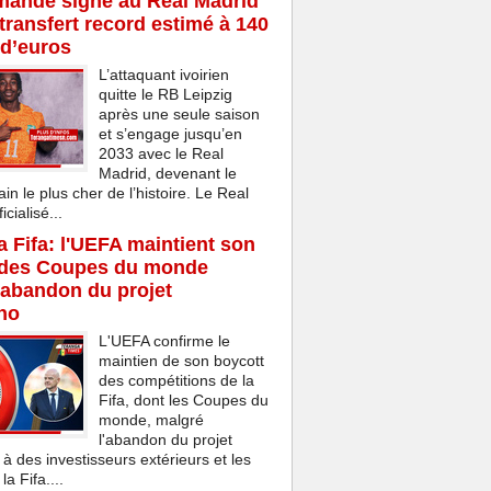
mandé signe au Real Madrid
transfert record estimé à 140
 d’euros
L’attaquant ivoirien
quitte le RB Leipzig
après une seule saison
et s’engage jusqu’en
2033 avec le Real
Madrid, devenant le
ain le plus cher de l’histoire. Le Real
cialisé...
la Fifa: l'UEFA maintient son
 des Coupes du monde
'abandon du projet
ino
L'UEFA confirme le
maintien de son boycott
des compétitions de la
Fifa, dont les Coupes du
monde, malgré
l'abandon du projet
 à des investisseurs extérieurs et les
a Fifa....