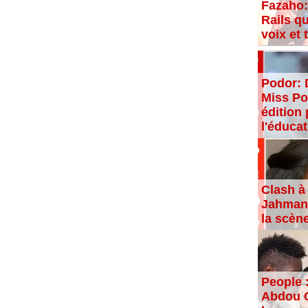
Fazaho:
Rails qu
voix et
Podor: 
Miss Po
édition 
l'éducat
Clash à 
Jahman,
la scèn
People 
Abdou C