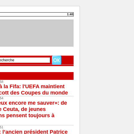
1:40
58
à la Fifa: l'UEFA maintient
cott des Coupes du monde
54
eux encore me sauver»: de
e Ceuta, de jeunes
s pensent toujours à
51
 l’ancien président Patrice