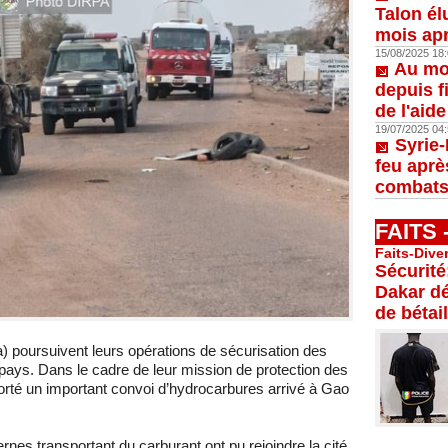
Talon él
mois apr
15/08/2025 18:
Au moi
depuis f
de l'aid
19/07/2025 04:
Syrie-
feu aprè
combats
FAITS
Faits-Dive
Sécurité
Dakar dé
de bétail
poursuivent leurs opérations de sécurisation des
pays. Dans le cadre de leur mission de protection des
orté un important convoi d’hydrocarbures arrivé à Gao
ernes transportant du carburant ont pu rejoindre la cité