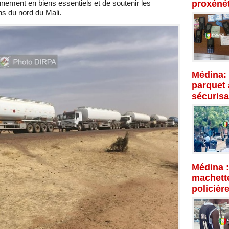
proxénét
onnement en biens essentiels et de soutenir les
ns du nord du Mali.
Médina: 
parquet 
sécurisa
Médina :
machette
policièr