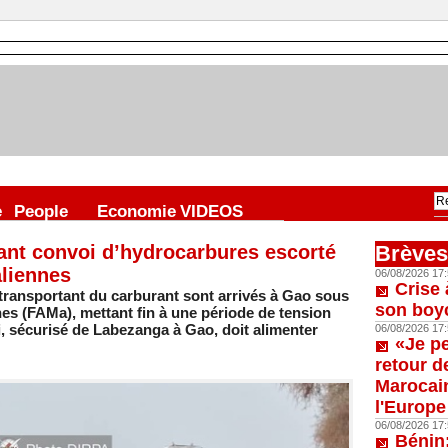
e
People
Economie
VIDEOS
tant convoi d’hydrocarbures escorté
Brèves
liennes
06/08/2026 17:
Crise 
transportant du carburant sont arrivés à Gao sous
son boy
s (FAMa), mettant fin à une période de tension
, sécurisé de Labezanga à Gao, doit alimenter
06/08/2026 17:
«Je p
retour d
Marocain
l'Europe
06/08/2026 17:
Bénin: