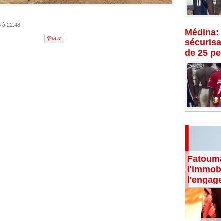
6 à 22:48
Médina: 
sécurisat
de 25 p
Fatouma
l'immobi
l'engag