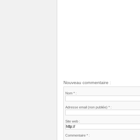
Nouveau commentaire :
Nom * :
Adresse email (non publiée) * :
Site web :
Commentaire * :