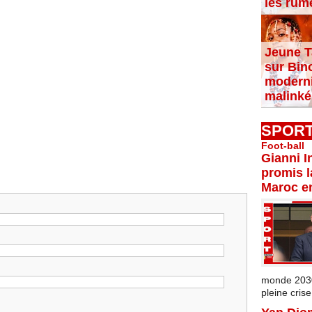
les rum
Jeune T
sur Bin
moderni
malinké
SPOR
Foot-ball
Gianni I
promis l
Maroc e
monde 2030 
pleine crise.