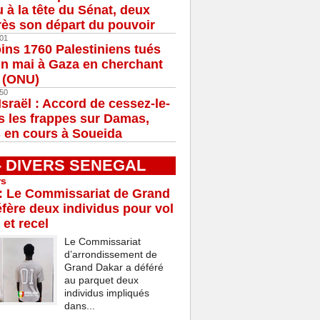
u à la tête du Sénat, deux
ès son départ du pouvoir
01
ns 1760 Palestiniens tués
in mai à Gaza en cherchant
e (ONU)
50
Israël : Accord de cessez-le-
s les frappes sur Damas,
 en cours à Soueida
 - DIVERS SENEGAL
rs
: Le Commissariat de Grand
fère deux individus pour vol
 et recel
Le Commissariat
d’arrondissement de
Grand Dakar a déféré
au parquet deux
individus impliqués
dans...