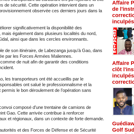
Affaire 
s de sécurité. Cette opération intervient dans un
de l'inst
rovisionnement observée ces derniers jours dans la
correcti
inculpés
liorer significativement la disponibilité des
mais également dans plusieurs localités du nord,
al, ainsi que dans les cercles environnants.
le de son itinéraire, de Labezanga jusqu’à Gao, dans
ée par les Forces Armées Maliennes.
comme de nuit afin de garantir des conditions
Affaire 
ncident.
clôt l'in
inculpés
, les transporteurs ont été accueillis par le
correcti
sponsables ont salué le professionnalisme et la
t permis le bon déroulement de l’opération sans
 convoi composé d’une trentaine de camions de
int Gao. Cette arrivée contribue à renforcer
ux et régionaux, dans un contexte de forte demande.
Guédiaw
Golf Su
s autorités et des Forces de Défense et de Sécurité