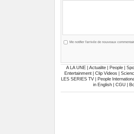
Me notifier l'arrivée de nouveaux commentai
A LA UNE
|
Actualite
|
People
|
Spo
Entertainment
|
Clip Videos
|
Scienc
LES SERIES TV
|
People Internationa
in English
|
CGU
|
Bo