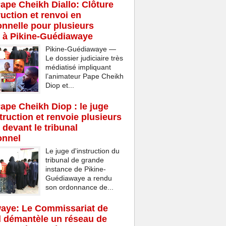
Pape Cheikh Diallo: Clôture
ruction et renvoi en
onnelle pour plusieurs
 à Pikine-Guédiawaye
Pikine-Guédiawaye —
Le dossier judiciaire très
médiatisé impliquant
l’animateur Pape Cheikh
Diop et...
Pape Cheikh Diop : le juge
struction et renvoie plusieurs
 devant le tribunal
onnel
Le juge d'instruction du
tribunal de grande
instance de Pikine-
Guédiawaye a rendu
son ordonnance de...
aye: Le Commissariat de
d démantèle un réseau de