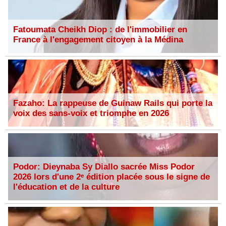
Fatoumata Cheikh Diop : de l'immobilier en
France à l'engagement citoyen à la Médina
Fazaho: La rappeuse de Guinaw Rails qui porte la
voix des sans-voix et triomphe en 2026
Podor: Dieynaba Sy Diallo sacrée Miss Podor
2026 lors d'une 2ᵉ édition placée sous le signe de
l'éducation et de la culture