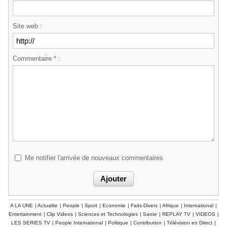
Site web :
Commentaire * :
Me notifier l'arrivée de nouveaux commentaires
A LA UNE
|
Actualite
|
People
|
Sport
|
Economie
|
Faits-Divers
|
Afrique
|
International
|
Entertainment
|
Clip Videos
|
Sciences et Technologies
|
Sante
|
REPLAY TV
|
VIDEOS
|
LES SERIES TV
|
People International
|
Politique
|
Contribution
|
Télévision en Direct
|