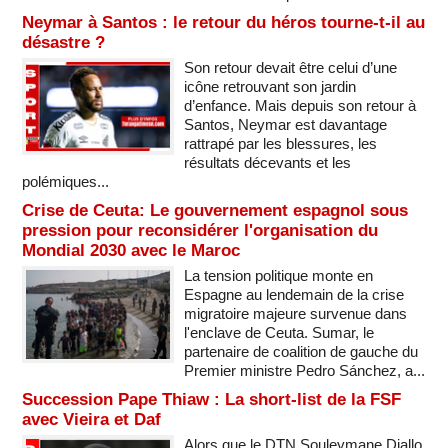
Neymar à Santos : le retour du héros tourne-t-il au
désastre ?
Son retour devait être celui d’une
icône retrouvant son jardin
d’enfance. Mais depuis son retour à
Santos, Neymar est davantage
rattrapé par les blessures, les
résultats décevants et les
polémiques...
Crise de Ceuta: Le gouvernement espagnol sous
pression pour reconsidérer l'organisation du
Mondial 2030 avec le Maroc
La tension politique monte en
Espagne au lendemain de la crise
migratoire majeure survenue dans
l'enclave de Ceuta. Sumar, le
partenaire de coalition de gauche du
Premier ministre Pedro Sánchez, a...
Succession Pape Thiaw : La short-list de la FSF
avec Vieira et Daf
Alors que le DTN Souleymane Diallo