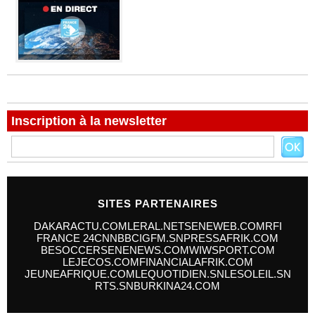
Inscription à la newsletter
SITES PARTENAIRES
DAKARACTU.COM
LERAL.NET
SENEWEB.COM
RFI
FRANCE 24
CNN
BBC
IGFM.SN
PRESSAFRIK.COM
BESOCCER
SENENEWS.COM
WIWSPORT.COM
LEJECOS.COM
FINANCIALAFRIK.COM
JEUNEAFRIQUE.COM
LEQUOTIDIEN.SN
LESOLEIL.SN
RTS.SN
BURKINA24.COM