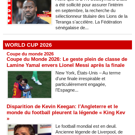
a été sollicité pour assurer l'intérim
en septembre, la recherche du
sélectionneur titulaire des Lions de la
Teranga s'accélère. La Fédération
sénégalaise de...
WORLD CUP 2026
Coupe du monde 2026
Coupe du Monde 2026: Le geste plein de classe de
Lamine Yamal envers Lionel Messi après la finale
New York, États-Unis – Au terme
d'une finale irrespirable et
particulièrement engagée,
l'Espagne...
Disparition de Kevin Keegan: l'Angleterre et le
monde du football pleurent la légende « King Kev
»
Le football mondial est en deuil.
Ancienne légende de Liverpool, de