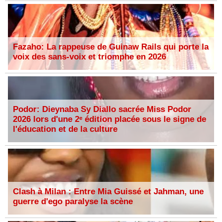
Fazaho: La rappeuse de Guinaw Rails qui porte la
voix des sans-voix et triomphe en 2026
Podor: Dieynaba Sy Diallo sacrée Miss Podor
2026 lors d'une 2ᵉ édition placée sous le signe de
l'éducation et de la culture
Clash à Milan : Entre Mia Guissé et Jahman, une
guerre d'ego paralyse la scène