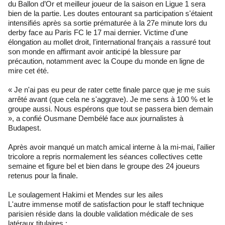
du Ballon d’Or et meilleur joueur de la saison en Ligue 1 sera
bien de la partie. Les doutes entourant sa participation s'étaient
intensifiés après sa sortie prématurée à la 27e minute lors du
derby face au Paris FC le 17 mai dernier. Victime d'une
élongation au mollet droit, l'international français a rassuré tout
son monde en affirmant avoir anticipé la blessure par
précaution, notamment avec la Coupe du monde en ligne de
mire cet été.
« Je n'ai pas eu peur de rater cette finale parce que je me suis
arrêté avant (que cela ne s'aggrave). Je me sens à 100 % et le
groupe aussi. Nous espérons que tout se passera bien demain
», a confié Ousmane Dembélé face aux journalistes à
Budapest.
Après avoir manqué un match amical interne à la mi-mai, l'ailier
tricolore a repris normalement les séances collectives cette
semaine et figure bel et bien dans le groupe des 24 joueurs
retenus pour la finale.
Le soulagement Hakimi et Mendes sur les ailes
L'autre immense motif de satisfaction pour le staff technique
parisien réside dans la double validation médicale de ses
latéraux titulaires :