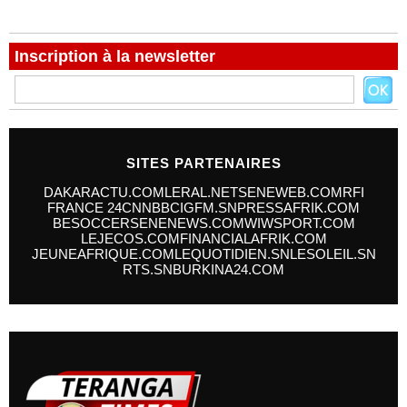
Inscription à la newsletter
SITES PARTENAIRES
DAKARACTU.COM
LERAL.NET
SENEWEB.COM
RFI
FRANCE 24
CNN
BBC
IGFM.SN
PRESSAFRIK.COM
BESOCCER
SENENEWS.COM
WIWSPORT.COM
LEJECOS.COM
FINANCIALAFRIK.COM
JEUNEAFRIQUE.COM
LEQUOTIDIEN.SN
LESOLEIL.SN
RTS.SN
BURKINA24.COM