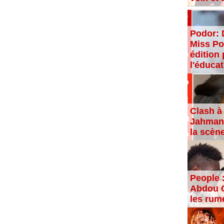
Podor: 
Miss Po
édition 
l'éducat
Clash à 
Jahman,
la scèn
People 
Abdou C
les rum