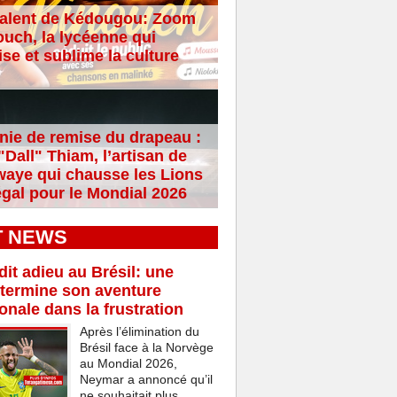
alent de Kédougou: Zoom
ouch, la lycéenne qui
se et sublime la culture
ie de remise du drapeau :
Dall" Thiam, l’artisan de
aye qui chausse les Lions
gal pour le Mondial 2026
T NEWS
it adieu au Brésil: une
termine son aventure
ionale dans la frustration
Après l’élimination du
Brésil face à la Norvège
au Mondial 2026,
Neymar a annoncé qu’il
ne souhaitait plus