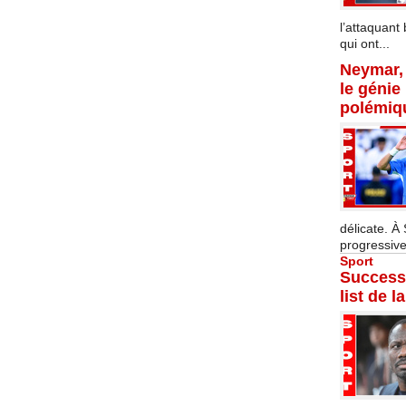
l’attaquant 
qui ont...
Neymar, 
le génie
polémiq
délicate. À
progressive
Sport
Successi
list de l