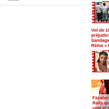
Vol de 1
préjudi
Sandaga,
Réma » l
Fazaho:
Rails qu
voix et