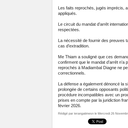
Les faits reprochés, jugés imprécis, ain
appliqués.
Le circuit du mandat d’arrêt internatio
respectées.
La nécessité de fournir des preuves ta
cas d’extradition.
Me Thiam a souligné que ces demandes
confirment que le mandat d’arrêt n’a p
reprochés à Madiambal Diagne ne peuve
correctionnels.
La défense a également dénoncé la sit
prolongée de certains opposants politi
procédure incompatibles avec un proc
prises en compte par la juridiction fra
février 2026.
Rédigé par
terangatimesn
le Mercredi 26 Novembr