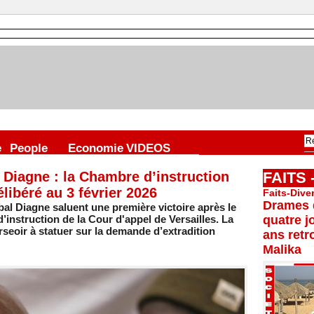
e
People
Economie
VIDEOS
 Diagne : la Chambre d’instruction
FAITS
élibéré au 3 février 2026
Faits-Dive
Drames d
al Diagne saluent une première victoire après le
’instruction de la Cour d'appel de Versailles. La
quatre j
rseoir à statuer sur la demande d’extradition
ans retr
Malika