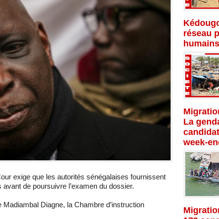
Kédougo
réseau p
humains
Migratio
La genda
candidat
week-en
 Cour exige que les autorités sénégalaises fournissent
es avant de poursuivre l’examen du dossier.
Madiambal Diagne, la Chambre d’instruction
Migratio