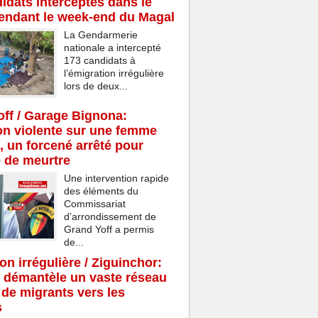
idats interceptés dans le
endant le week-end du Magal
La Gendarmerie
nationale a intercepté
173 candidats à
l’émigration irrégulière
lors de deux...
ff / Garage Bignona:
n violente sur une femme
, un forcené arrêté pour
e de meurtre
Une intervention rapide
des éléments du
Commissariat
d’arrondissement de
Grand Yoff a permis
de...
on irrégulière / Ziguinchor:
 démantèle un vaste réseau
c de migrants vers les
s