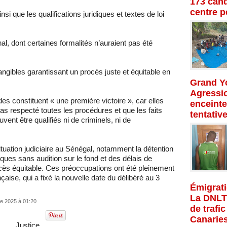
173 cand
centre p
si que les qualifications juridiques et textes de loi
nal, dont certaines formalités n’auraient pas été
ngibles garantissant un procès juste et équitable en
Grand Yo
Agressio
 constituent « une première victoire », car elles
enceinte
as respecté toutes les procédures et que les faits
tentativ
nt être qualifiés ni de criminels, ni de
uation judiciaire au Sénégal, notamment la détention
ques sans audition sur le fond et des délais de
ès équitable. Ces préoccupations ont été pleinement
nçaise, qui a fixé la nouvelle date du délibéré au 3
Émigrati
La DNLT
e 2025 à 01:20
de trafi
Canarie
Justice