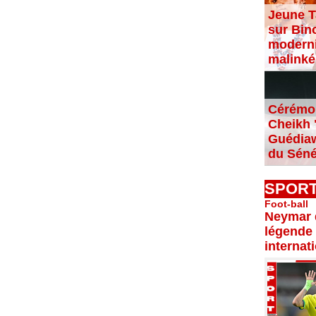
Jeune T
sur Bin
moderni
malinké
Cérémon
Cheikh "
Guédiaw
du Séné
SPOR
Foot-ball
Neymar d
légende 
internat