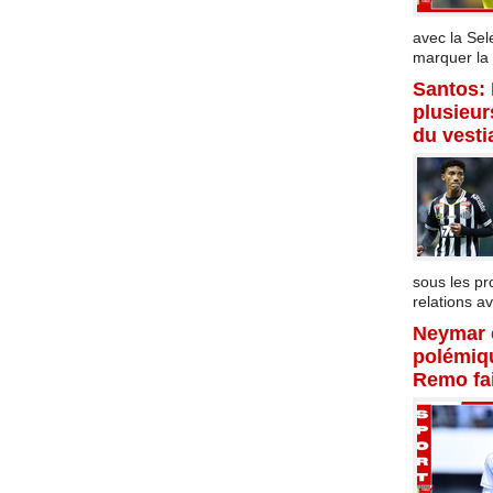
avec la Sel
marquer la f
Santos:
plusieur
du vesti
sous les p
relations av
Neymar 
polémiqu
Remo fai