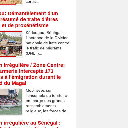
corps...
u: Démantèlement d'un
résumé de traite d'êtres
 et de proxénétisme
Kédougou, Sénégal –
L’antenne de la Division
nationale de lutte contre
le trafic de migrants
(DNLT)...
n irrégulière / Zone Centre:
rmerie intercepte 173
s à l'émigration durant le
d du Magal
Mobilisées sur
l'ensemble du territoire
en marge des grands
rassemblements
religieux, les forces de...
n irrégulière au Sénégal :