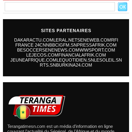
SITES PARTENAIRES
DAKARACTU.COM
LERAL.NET
SENEWEB.COM
RFI
FRANCE 24
CNN
BBC
IGFM.SN
PRESSAFRIK.COM
BESOCCER
SENENEWS.COM
WIWSPORT.COM
LEJECOS.COM
FINANCIALAFRIK.COM
JEUNEAFRIQUE.COM
LEQUOTIDIEN.SN
LESOLEIL.SN
RTS.SN
BURKINA24.COM
Terangatimesn.com est un média d’information en ligne
couvrant l’actualité du Sénégal, de l’Afrique et du monde.