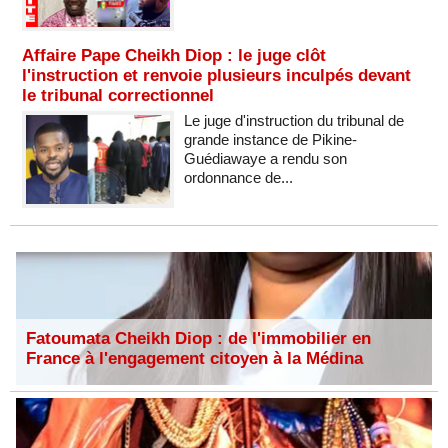
Affaire Pape Cheikh Diop : le juge clôt
l'instruction et renvoie plusieurs inculpés devant
le tribunal correctionnel
Le juge d'instruction du tribunal de
grande instance de Pikine-
Guédiawaye a rendu son
ordonnance de...
Fatoumata Cheikh Diop : de l'immobilier en
France à l'engagement citoyen à la Médina