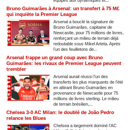
équipes aux dynamiques et...
Bruno Guimarães à Arsenal: un transfert à 75 M£
qui inquiète la Premier League
Arsenal a bouclé la signature de
Bruno Guimarães, capitaine de
Newcastle, pour 75 millions de livres,
renforçant un milieu de terrain déjà
redoutable sous Mikel Arteta. Après
l'un des feuilletons de...
Arsenal frappe un grand coup avec Bruno
Guimarães: les rivaux de Premier League peuvent
trembler
Arsenal aurait réussi l’un des
transferts les plus marquants de l’été
en attirant Bruno Guimarães en
provenance de Newcastle pour 75
millions de livres sterling. Le milieu
de terrain brésilien,...
Chelsea 3-0 AC Milan: le doublé de João Pedro
relance les Blues
Chelsea a largement dominé l'AC