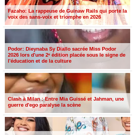
Fazaho: La rappeuse de Guinaw Rails qui porte la
voix des sans-voix et triomphe en 2026
Podor: Dieynaba Sy Diallo sacrée Miss Podor
2026 lors d'une 2ᵉ édition placée sous le signe de
l'éducation et de la culture
Clash à Milan : Entre Mia Guissé et Jahman, une
guerre d'ego paralyse la scène