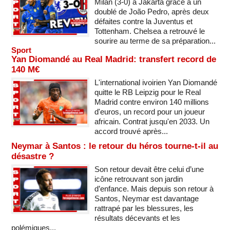
Milan (3-0) à Jakarta grâce à un
doublé de João Pedro, après deux
défaites contre la Juventus et
Tottenham. Chelsea a retrouvé le
sourire au terme de sa préparation...
Sport
Yan Diomandé au Real Madrid: transfert record de
140 M€
L'international ivoirien Yan Diomandé
quitte le RB Leipzig pour le Real
Madrid contre environ 140 millions
d'euros, un record pour un joueur
africain. Contrat jusqu'en 2033. Un
accord trouvé après...
Neymar à Santos : le retour du héros tourne-t-il au
désastre ?
Son retour devait être celui d’une
icône retrouvant son jardin
d’enfance. Mais depuis son retour à
Santos, Neymar est davantage
rattrapé par les blessures, les
résultats décevants et les
polémiques...