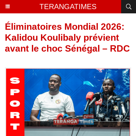
TERANGATIMES
Éliminatoires Mondial 2026:
Kalidou Koulibaly prévient
avant le choc Sénégal – RDC