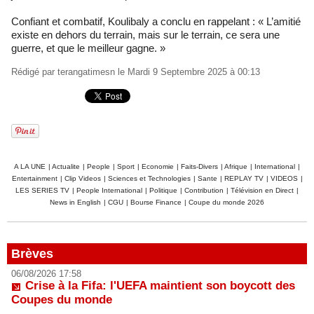
Confiant et combatif, Koulibaly a conclu en rappelant : « L’amitié
existe en dehors du terrain, mais sur le terrain, ce sera une
guerre, et que le meilleur gagne. »
Rédigé par
terangatimesn
le Mardi 9 Septembre 2025 à 00:13
A LA UNE
|
Actualite
|
People
|
Sport
|
Economie
|
Faits-Divers
|
Afrique
|
International
|
Entertainment
|
Clip Videos
|
Sciences et Technologies
|
Sante
|
REPLAY TV
|
VIDEOS
|
LES SERIES TV
|
People International
|
Politique
|
Contribution
|
Télévision en Direct
|
News in English
|
CGU
|
Bourse Finance
|
Coupe du monde 2026
Brèves
06/08/2026 17:58
Crise à la Fifa: l'UEFA maintient son boycott des
Coupes du monde