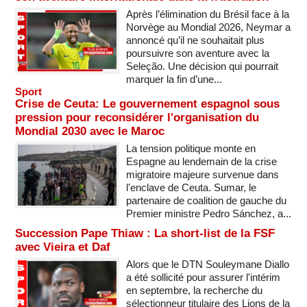
Après l’élimination du Brésil face à la
Norvège au Mondial 2026, Neymar a
annoncé qu’il ne souhaitait plus
poursuivre son aventure avec la
Seleção. Une décision qui pourrait
marquer la fin d’une...
Sport
Crise de Ceuta: Le gouvernement espagnol sous
pression pour reconsidérer l'organisation du
Mondial 2030 avec le Maroc
La tension politique monte en
Espagne au lendemain de la crise
migratoire majeure survenue dans
l'enclave de Ceuta. Sumar, le
partenaire de coalition de gauche du
Premier ministre Pedro Sánchez, a...
Succession Pape Thiaw : La short-list de la FSF
avec Vieira et Daf
Alors que le DTN Souleymane Diallo
a été sollicité pour assurer l'intérim
en septembre, la recherche du
sélectionneur titulaire des Lions de la