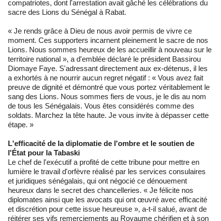
compatriotes, dont l'arrestation avait gâché les célébrations du
sacre des Lions du Sénégal à Rabat.
« Je rends grâce à Dieu de nous avoir permis de vivre ce
moment. Ces supporters incarnent pleinement le sacre de nos
Lions. Nous sommes heureux de les accueillir à nouveau sur le
territoire national », a d'emblée déclaré le président Bassirou
Diomaye Faye. S'adressant directement aux ex-détenus, il les
a exhortés à ne nourrir aucun regret négatif : « Vous avez fait
preuve de dignité et démontré que vous portez véritablement le
sang des Lions. Nous sommes fiers de vous, je le dis au nom
de tous les Sénégalais. Vous êtes considérés comme des
soldats. Marchez la tête haute. Je vous invite à dépasser cette
étape. »
L'efficacité de la diplomatie de l'ombre et le soutien de
l'État pour la Tabaski
Le chef de l'exécutif a profité de cette tribune pour mettre en
lumière le travail d'orfèvre réalisé par les services consulaires
et juridiques sénégalais, qui ont négocié ce dénouement
heureux dans le secret des chancelleries. « Je félicite nos
diplomates ainsi que les avocats qui ont œuvré avec efficacité
et discrétion pour cette issue heureuse », a-t-il salué, avant de
réitérer ses vifs remerciements au Royaume chérifien et à son