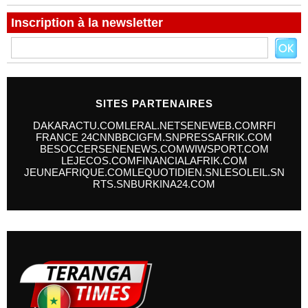
Inscription à la newsletter
SITES PARTENAIRES
DAKARACTU.COM
LERAL.NET
SENEWEB.COM
RFI
FRANCE 24
CNN
BBC
IGFM.SN
PRESSAFRIK.COM
BESOCCER
SENENEWS.COM
WIWSPORT.COM
LEJECOS.COM
FINANCIALAFRIK.COM
JEUNEAFRIQUE.COM
LEQUOTIDIEN.SN
LESOLEIL.SN
RTS.SN
BURKINA24.COM