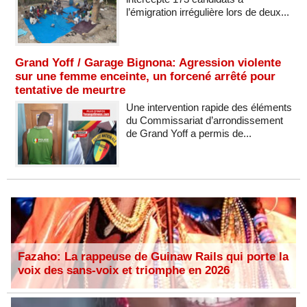
l’émigration irrégulière lors de deux...
Grand Yoff / Garage Bignona: Agression violente
sur une femme enceinte, un forcené arrêté pour
tentative de meurtre
Une intervention rapide des éléments
du Commissariat d’arrondissement
de Grand Yoff a permis de...
Fazaho: La rappeuse de Guinaw Rails qui porte la
voix des sans-voix et triomphe en 2026