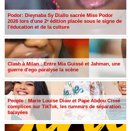
Podor: Dieynaba Sy Diallo sacrée Miss Podor
2026 lors d'une 2ᵉ édition placée sous le signe de
l'éducation et de la culture
Clash à Milan : Entre Mia Guissé et Jahman, une
guerre d'ego paralyse la scène
People : Marie Louise Diaw et Pape Abdou Cissé
complices sur TikTok, les rumeurs de séparation
balayées