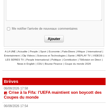
Me notifier l'arrivée de nouveaux commentaires
A LA UNE
|
Actualite
|
People
|
Sport
|
Economie
|
Faits-Divers
|
Afrique
|
International
|
Entertainment
|
Clip Videos
|
Sciences et Technologies
|
Sante
|
REPLAY TV
|
VIDEOS
|
LES SERIES TV
|
People International
|
Politique
|
Contribution
|
Télévision en Direct
|
News in English
|
CGU
|
Bourse Finance
|
Coupe du monde 2026
Brèves
06/08/2026 17:58
Crise à la Fifa: l'UEFA maintient son boycott des
Coupes du monde
06/08/2026 17:54