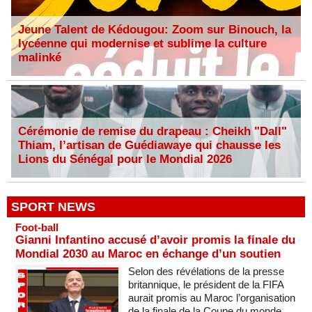
Jeune Talent de Kédougou: Zoom sur Binouch, la
lycéenne qui modernise et sublime la culture
malinké
Cérémonie de remise du drapeau : Cheikh "Dall"
Thiam, l’artisan de Guédiawaye qui chausse les
Lions du Sénégal pour le Mondial 2026
SPORT NEWS
Foot-ball
Gianni Infantino accusé d’avoir promis la finale du
Mondial 2030 au Maroc en échange d’un soutien
Selon des révélations de la presse
britannique, le président de la FIFA
aurait promis au Maroc l’organisation
de la finale de la Coupe du monde