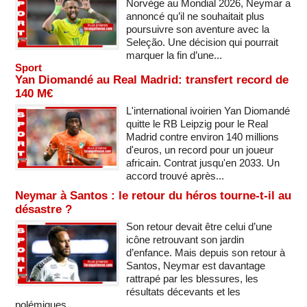
Norvège au Mondial 2026, Neymar a
annoncé qu’il ne souhaitait plus
poursuivre son aventure avec la
Seleção. Une décision qui pourrait
marquer la fin d’une...
Sport
Yan Diomandé au Real Madrid: transfert record de
140 M€
L'international ivoirien Yan Diomandé
quitte le RB Leipzig pour le Real
Madrid contre environ 140 millions
d'euros, un record pour un joueur
africain. Contrat jusqu'en 2033. Un
accord trouvé après...
Neymar à Santos : le retour du héros tourne-t-il au
désastre ?
Son retour devait être celui d’une
icône retrouvant son jardin
d’enfance. Mais depuis son retour à
Santos, Neymar est davantage
rattrapé par les blessures, les
résultats décevants et les
polémiques...