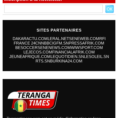
SITES PARTENAIRES
DAKARACTU.COM
LERAL.NET
SENEWEB.COM
RFI
FRANCE 24
CNN
BBC
IGFM.SN
PRESSAFRIK.COM
BESOCCER
SENENEWS.COM
WIWSPORT.COM
LEJECOS.COM
FINANCIALAFRIK.COM
JEUNEAFRIQUE.COM
LEQUOTIDIEN.SN
LESOLEIL.SN
RTS.SN
BURKINA24.COM