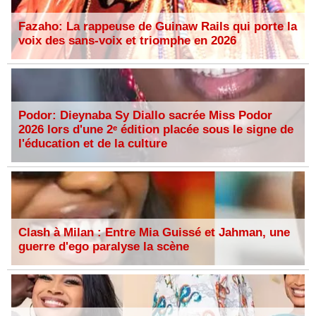
Fazaho: La rappeuse de Guinaw Rails qui porte la
voix des sans-voix et triomphe en 2026
Podor: Dieynaba Sy Diallo sacrée Miss Podor
2026 lors d'une 2ᵉ édition placée sous le signe de
l'éducation et de la culture
Clash à Milan : Entre Mia Guissé et Jahman, une
guerre d'ego paralyse la scène