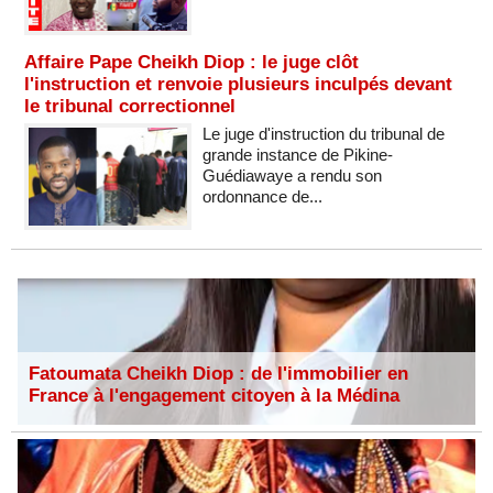
Affaire Pape Cheikh Diop : le juge clôt
l'instruction et renvoie plusieurs inculpés devant
le tribunal correctionnel
Le juge d'instruction du tribunal de
grande instance de Pikine-
Guédiawaye a rendu son
ordonnance de...
Fatoumata Cheikh Diop : de l'immobilier en
France à l'engagement citoyen à la Médina