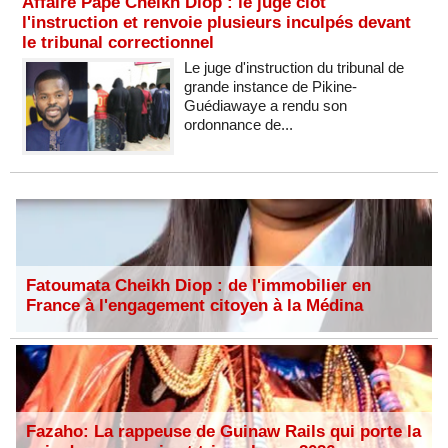
Affaire Pape Cheikh Diop : le juge clôt
l'instruction et renvoie plusieurs inculpés devant
le tribunal correctionnel
Le juge d'instruction du tribunal de
grande instance de Pikine-
Guédiawaye a rendu son
ordonnance de...
Fatoumata Cheikh Diop : de l'immobilier en
France à l'engagement citoyen à la Médina
Fazaho: La rappeuse de Guinaw Rails qui porte la