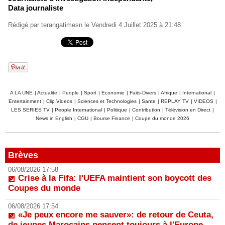
Data journaliste
Rédigé par
terangatimesn
le Vendredi 4 Juillet 2025 à 21:48
A LA UNE
|
Actualite
|
People
|
Sport
|
Economie
|
Faits-Divers
|
Afrique
|
International
|
Entertainment
|
Clip Videos
|
Sciences et Technologies
|
Sante
|
REPLAY TV
|
VIDEOS
|
LES SERIES TV
|
People International
|
Politique
|
Contribution
|
Télévision en Direct
|
News in English
|
CGU
|
Bourse Finance
|
Coupe du monde 2026
Brèves
06/08/2026 17:58
Crise à la Fifa: l'UEFA maintient son boycott des
Coupes du monde
06/08/2026 17:54
«Je peux encore me sauver»: de retour de Ceuta,
de jeunes Marocains pensent toujours à l'Europe