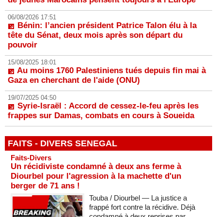
06/08/2026 17:51
Bénin: l’ancien président Patrice Talon élu à la
tête du Sénat, deux mois après son départ du
pouvoir
15/08/2025 18:01
Au moins 1760 Palestiniens tués depuis fin mai à
Gaza en cherchant de l'aide (ONU)
19/07/2025 04:50
Syrie-Israël : Accord de cessez-le-feu après les
frappes sur Damas, combats en cours à Soueida
FAITS - DIVERS SENEGAL
Faits-Divers
Un récidiviste condamné à deux ans ferme à
Diourbel pour l'agression à la machette d'un
berger de 71 ans !
Touba / Diourbel — La justice a
frappé fort contre la récidive. Déjà
condamné à deux reprises par...