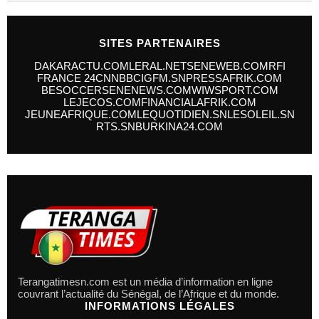
SITES PARTENAIRES
DAKARACTU.COM
LERAL.NET
SENEWEB.COM
RFI
FRANCE 24
CNN
BBC
IGFM.SN
PRESSAFRIK.COM
BESOCCER
SENENEWS.COM
WIWSPORT.COM
LEJECOS.COM
FINANCIALAFRIK.COM
JEUNEAFRIQUE.COM
LEQUOTIDIEN.SN
LESOLEIL.SN
RTS.SN
BURKINA24.COM
Terangatimesn.com est un média d’information en ligne
couvrant l’actualité du Sénégal, de l’Afrique et du monde.
INFORMATIONS LÉGALES