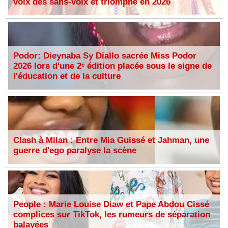
voix des sans-voix et triomphe en 2026
Podor: Dieynaba Sy Diallo sacrée Miss Podor
2026 lors d'une 2ᵉ édition placée sous le signe de
l'éducation et de la culture
Clash à Milan : Entre Mia Guissé et Jahman, une
guerre d'ego paralyse la scène
People : Marie Louise Diaw et Pape Abdou Cissé
complices sur TikTok, les rumeurs de séparation
balayées