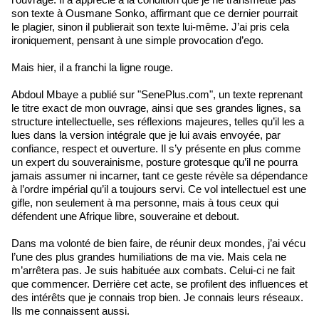
son texte à Ousmane Sonko, affirmant que ce dernier pourrait
le plagier, sinon il publierait son texte lui-même. J’ai pris cela
ironiquement, pensant à une simple provocation d’ego.
Mais hier, il a franchi la ligne rouge.
Abdoul Mbaye a publié sur "SenePlus.com", un texte reprenant
le titre exact de mon ouvrage, ainsi que ses grandes lignes, sa
structure intellectuelle, ses réflexions majeures, telles qu’il les a
lues dans la version intégrale que je lui avais envoyée, par
confiance, respect et ouverture. Il s’y présente en plus comme
un expert du souverainisme, posture grotesque qu’il ne pourra
jamais assumer ni incarner, tant ce geste révèle sa dépendance
à l’ordre impérial qu’il a toujours servi. Ce vol intellectuel est une
gifle, non seulement à ma personne, mais à tous ceux qui
défendent une Afrique libre, souveraine et debout.
Dans ma volonté de bien faire, de réunir deux mondes, j’ai vécu
l’une des plus grandes humiliations de ma vie. Mais cela ne
m’arrêtera pas. Je suis habituée aux combats. Celui-ci ne fait
que commencer. Derrière cet acte, se profilent des influences et
des intérêts que je connais trop bien. Je connais leurs réseaux.
Ils me connaissent aussi.