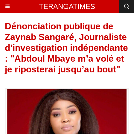
TERANGATIMES
Dénonciation publique de
Zaynab Sangaré, Journaliste
d’investigation indépendante
: "Abdoul Mbaye m’a volé et
je riposterai jusqu’au bout"