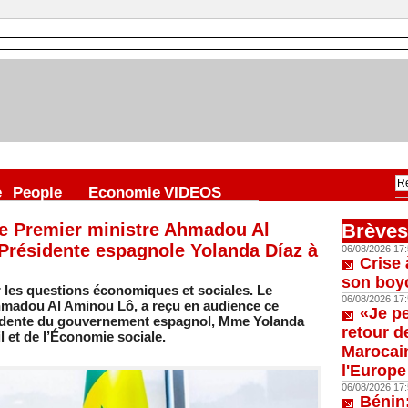
e
People
Economie
VIDEOS
 Le Premier ministre Ahmadou Al
Brèves
-Présidente espagnole Yolanda Díaz à
06/08/2026 17:
Crise 
son boy
 les questions économiques et sociales. Le
06/08/2026 17:
hmadou Al Aminou Lô, a reçu en audience ce
«Je p
résidente du gouvernement espagnol, Mme Yolanda
retour d
il et de l’Économie sociale.
Marocain
l'Europe
06/08/2026 17:
Bénin: