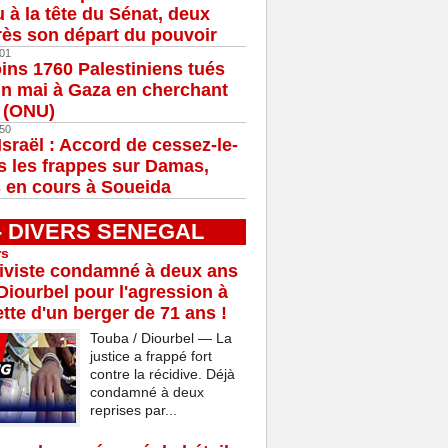
u à la tête du Sénat, deux
ès son départ du pouvoir
01
ns 1760 Palestiniens tués
in mai à Gaza en cherchant
e (ONU)
50
Israël : Accord de cessez-le-
s les frappes sur Damas,
 en cours à Soueida
 - DIVERS SENEGAL
rs
iviste condamné à deux ans
Diourbel pour l'agression à
tte d'un berger de 71 ans !
Touba / Diourbel — La
justice a frappé fort
contre la récidive. Déjà
condamné à deux
reprises par...