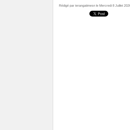
Rédigé par
terangatimesn
le Mercredi 8 Juillet 202