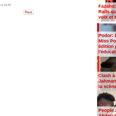
6 à 16:45
Fazaho:
Rails qu
voix et
Podor: 
Miss Po
édition 
l'éducat
Clash à 
Jahman,
la scèn
People 
Abdou C