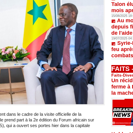
Talon él
mois apr
15/08/2025 18:
Au moi
depuis f
de l'aid
19/07/2025 04:
Syrie-
feu aprè
combats
FAITS
Faits-Dive
Un récid
ferme à 
la mache
t dans le cadre de la visite officielle de la
 prend part à la 2e édition du Forum africain sur
), qui a ouvert ses portes hier dans la capitale