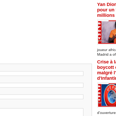
Yan Dio
pour un 
millions
joueur afric
Madrid a offi
Crise à 
boycott
malgré l
d'Infant
d'ouverture