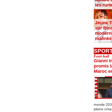
les rum
Jeune T
sur Bin
moderni
malinké
SPOR
Foot-ball
Gianni I
promis l
Maroc e
monde 2030 
pleine crise.