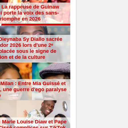
 La rappeuse de Guinaw
i porte la voix des sans-
 triomphe en 2026
Dieynaba Sy Diallo sacrée
dor 2026 lors d'une 2ᵉ
placée sous le signe de
ion et de la culture
Milan : Entre Mia Guissé et
 une guerre d'ego paralyse
e
: Marie Louise Diaw et Pape
issé complices sur TikTok,