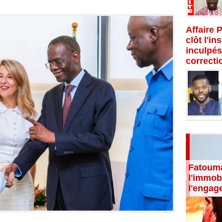
Affaire 
clôt l'in
inculpés
correcti
Fatouma
l'immobi
l'engag