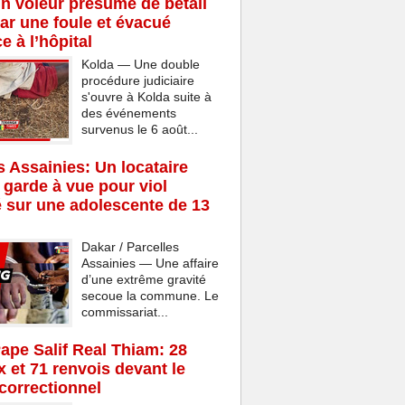
n voleur présumé de bétail
ar une foule et évacué
e à l’hôpital
Kolda — Une double
procédure judiciaire
s'ouvre à Kolda suite à
des événements
survenus le 6 août...
s Assainies: Un locataire
 garde à vue pour viol
 sur une adolescente de 13
Dakar / Parcelles
Assainies — Une affaire
d’une extrême gravité
secoue la commune. Le
commissariat...
Pape Salif Real Thiam: 28
x et 71 renvois devant le
 correctionnel