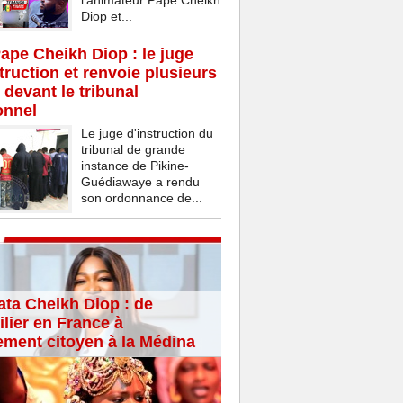
l’animateur Pape Cheikh
Diop et...
Pape Cheikh Diop : le juge
struction et renvoie plusieurs
 devant le tribunal
onnel
Le juge d'instruction du
tribunal de grande
instance de Pikine-
Guédiawaye a rendu
son ordonnance de...
ta Cheikh Diop : de
lier en France à
ement citoyen à la Médina