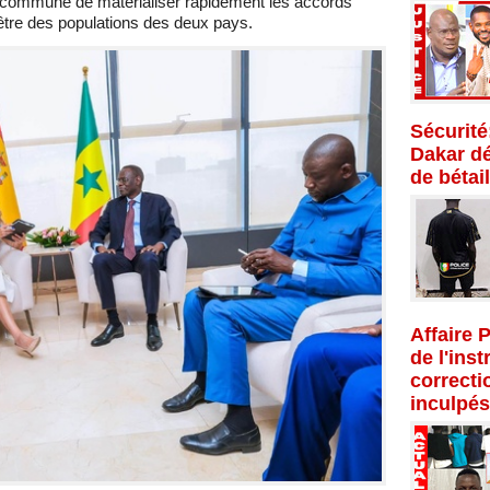
té commune de matérialiser rapidement les accords
-être des populations des deux pays.
Sécurité
Dakar dé
de bétail
Affaire 
de l'inst
correcti
inculpés