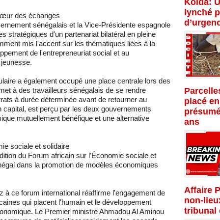
Kolda: U
lynché p
u cœur des échanges
d’urgenc
vernement sénégalais et la Vice-Présidente espagnole
 stratégiques d'un partenariat bilatéral en pleine
mment mis l'accent sur les thématiques liées à la
ppement de l'entrepreneuriat social et au
 jeunesse.
culaire a également occupé une place centrale lors des
Parcelle
et à des travailleurs sénégalais de se rendre
ats à durée déterminée avant de retourner au
placé en
n capital, est perçu par les deux gouvernements
présumé
ique mutuellement bénéfique et une alternative
ans
ie sociale et solidaire
dition du Forum africain sur l’Économie sociale et
Sénégal dans la promotion de modèles économiques
Affaire 
z à ce forum international réaffirme l'engagement de
non-lieu
ricaines qui placent l'humain et le développement
tribunal
économique. Le Premier ministre Ahmadou Al Aminou