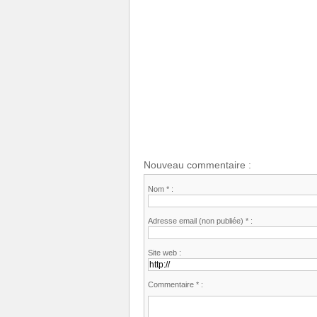
Nouveau commentaire :
Nom * :
Adresse email (non publiée) * :
Site web :
Commentaire * :