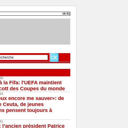
16:51
58
à la Fifa: l'UEFA maintient
cott des Coupes du monde
54
eux encore me sauver»: de
e Ceuta, de jeunes
s pensent toujours à
51
 l’ancien président Patrice