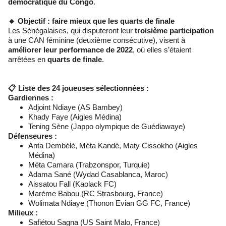
démocratique du Congo
.
🔹 Objectif : faire mieux que les quarts de finale
Les Sénégalaises, qui disputeront leur
troisième participation
à une CAN féminine (deuxième consécutive), visent à
améliorer leur performance de 2022
, où elles s’étaient
arrêtées en
quarts de finale
.
📋
Liste des 24 joueuses sélectionnées :
Gardiennes :
Adjoint Ndiaye (AS Bambey)
Khady Faye (Aigles Médina)
Tening Sène (Jappo olympique de Guédiawaye)
Défenseures :
Anta Dembélé, Méta Kandé, Maty Cissokho (Aigles
Médina)
Méta Camara (Trabzonspor, Turquie)
Adama Sané (Wydad Casablanca, Maroc)
Aissatou Fall (Kaolack FC)
Marème Babou (RC Strasbourg, France)
Wolimata Ndiaye (Thonon Evian GG FC, France)
Milieux :
Safiétou Sagna (US Saint Malo, France)