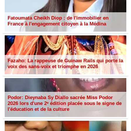
Fatoumata Cheikh Diop : de l'immobilier en
France à l'engagement citoyen à la Médina
Fazaho: La rappeuse de Guinaw Rails qui porte la
voix des sans-voix et triomphe en 2026
Podor: Dieynaba Sy Diallo sacrée Miss Podor
2026 lors d'une 2ᵉ édition placée sous le signe de
l'éducation et de la culture