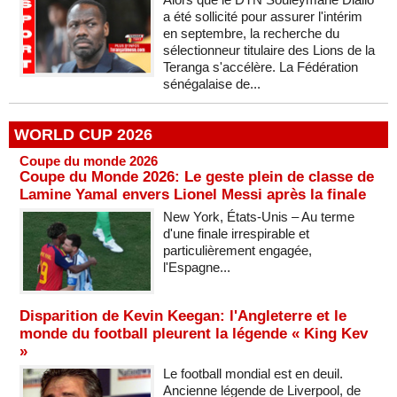
a été sollicité pour assurer l'intérim
en septembre, la recherche du
sélectionneur titulaire des Lions de la
Teranga s'accélère. La Fédération
sénégalaise de...
WORLD CUP 2026
Coupe du monde 2026
Coupe du Monde 2026: Le geste plein de classe de
Lamine Yamal envers Lionel Messi après la finale
New York, États-Unis – Au terme
d'une finale irrespirable et
particulièrement engagée,
l'Espagne...
Disparition de Kevin Keegan: l'Angleterre et le
monde du football pleurent la légende « King Kev
»
Le football mondial est en deuil.
Ancienne légende de Liverpool, de