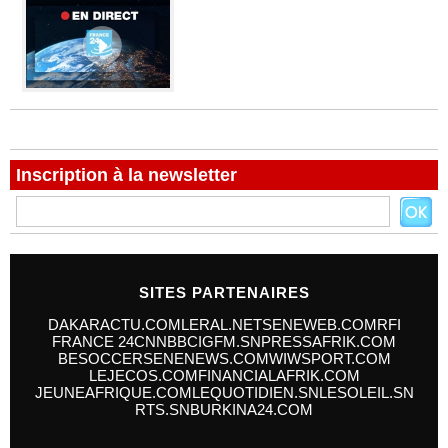
Inscription à la newsletter
SITES PARTENAIRES
DAKARACTU.COM
LERAL.NET
SENEWEB.COM
RFI
FRANCE 24
CNN
BBC
IGFM.SN
PRESSAFRIK.COM
BESOCCER
SENENEWS.COM
WIWSPORT.COM
LEJECOS.COM
FINANCIALAFRIK.COM
JEUNEAFRIQUE.COM
LEQUOTIDIEN.SN
LESOLEIL.SN
RTS.SN
BURKINA24.COM