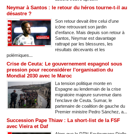
Neymar à Santos : le retour du héros tourne-t-il au
désastre ?
Son retour devait être celui d’une
icône retrouvant son jardin
d’enfance. Mais depuis son retour à
Santos, Neymar est davantage
rattrapé par les blessures, les
résultats décevants et les
polémiques...
Crise de Ceuta: Le gouvernement espagnol sous
pression pour reconsidérer l'organisation du
Mondial 2030 avec le Maroc
La tension politique monte en
Espagne au lendemain de la crise
migratoire majeure survenue dans
l'enclave de Ceuta. Sumar, le
partenaire de coalition de gauche du
Premier ministre Pedro Sánchez, a...
Succession Pape Thiaw : La short-list de la FSF
avec Vieira et Daf
Alors que le DTN Souleymane Diallo