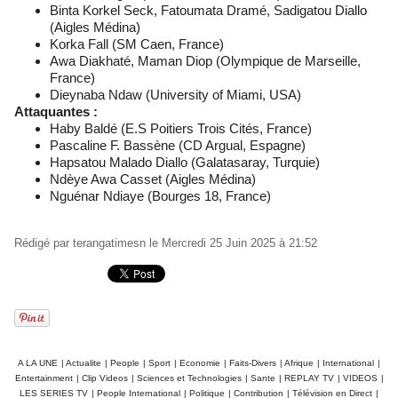
Binta Korkel Seck, Fatoumata Dramé, Sadigatou Diallo
(Aigles Médina)
Korka Fall (SM Caen, France)
Awa Diakhaté, Maman Diop (Olympique de Marseille,
France)
Dieynaba Ndaw (University of Miami, USA)
Attaquantes :
Haby Baldé (E.S Poitiers Trois Cités, France)
Pascaline F. Bassène (CD Argual, Espagne)
Hapsatou Malado Diallo (Galatasaray, Turquie)
Ndèye Awa Casset (Aigles Médina)
Nguénar Ndiaye (Bourges 18, France)
Rédigé par
terangatimesn
le Mercredi 25 Juin 2025 à 21:52
A LA UNE
|
Actualite
|
People
|
Sport
|
Economie
|
Faits-Divers
|
Afrique
|
International
|
Entertainment
|
Clip Videos
|
Sciences et Technologies
|
Sante
|
REPLAY TV
|
VIDEOS
|
LES SERIES TV
|
People International
|
Politique
|
Contribution
|
Télévision en Direct
|