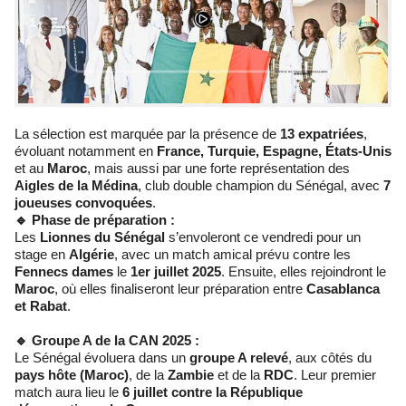
La sélection est marquée par la présence de
13 expatriées
,
évoluant notamment en
France, Turquie, Espagne, États-Unis
et au
Maroc
, mais aussi par une forte représentation des
Aigles de la Médina
, club double champion du Sénégal, avec
7
joueuses convoquées
.
🔹 Phase de préparation :
Les
Lionnes du Sénégal
s’envoleront ce vendredi pour un
stage en
Algérie
, avec un match amical prévu contre les
Fennecs dames
le
1er juillet 2025
. Ensuite, elles rejoindront le
Maroc
, où elles finaliseront leur préparation entre
Casablanca
et Rabat
.
🔹 Groupe A de la CAN 2025 :
Le Sénégal évoluera dans un
groupe A relevé
, aux côtés du
pays hôte (Maroc)
, de la
Zambie
et de la
RDC
. Leur premier
match aura lieu le
6 juillet contre la République