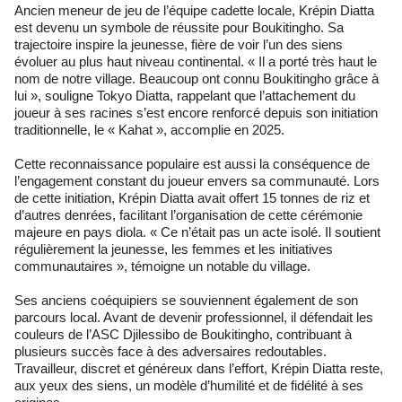
Ancien meneur de jeu de l’équipe cadette locale, Krépin Diatta
est devenu un symbole de réussite pour Boukitingho. Sa
trajectoire inspire la jeunesse, fière de voir l’un des siens
évoluer au plus haut niveau continental. « Il a porté très haut le
nom de notre village. Beaucoup ont connu Boukitingho grâce à
lui », souligne Tokyo Diatta, rappelant que l’attachement du
joueur à ses racines s’est encore renforcé depuis son initiation
traditionnelle, le « Kahat », accomplie en 2025.
Cette reconnaissance populaire est aussi la conséquence de
l’engagement constant du joueur envers sa communauté. Lors
de cette initiation, Krépin Diatta avait offert 15 tonnes de riz et
d’autres denrées, facilitant l’organisation de cette cérémonie
majeure en pays diola. « Ce n’était pas un acte isolé. Il soutient
régulièrement la jeunesse, les femmes et les initiatives
communautaires », témoigne un notable du village.
Ses anciens coéquipiers se souviennent également de son
parcours local. Avant de devenir professionnel, il défendait les
couleurs de l’ASC Djilessibo de Boukitingho, contribuant à
plusieurs succès face à des adversaires redoutables.
Travailleur, discret et généreux dans l’effort, Krépin Diatta reste,
aux yeux des siens, un modèle d’humilité et de fidélité à ses