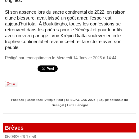
origines.
Si son absence lors du sacre continental de 2022, en raison
d’une blessure, avait laissé un goût amer, l’espoir est
aujourd’hui total. À Boukitingho, toutes les confessions se
retrouvent dans les prières pour le Sénégal et pour leur fils,
avec un vœu partagé : voir Krépin Diatta soulever enfin le
trophée continental et revenir célébrer la victoire avec son
peuple.
Rédigé par
terangatimesn
le Mercredi 14 Janvier 2026 à 14:44
Foot-ball
|
Basket-ball
|
Afrique Foot
|
SPECIAL CAN 2025
|
Equipe nationale du
Sénégal
|
Lutte Sénégal
Brèves
06/08/2026 17:58