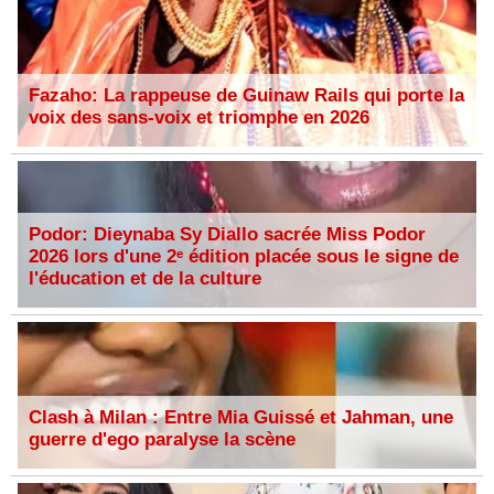
Fazaho: La rappeuse de Guinaw Rails qui porte la
voix des sans-voix et triomphe en 2026
Podor: Dieynaba Sy Diallo sacrée Miss Podor
2026 lors d'une 2ᵉ édition placée sous le signe de
l'éducation et de la culture
Clash à Milan : Entre Mia Guissé et Jahman, une
guerre d'ego paralyse la scène