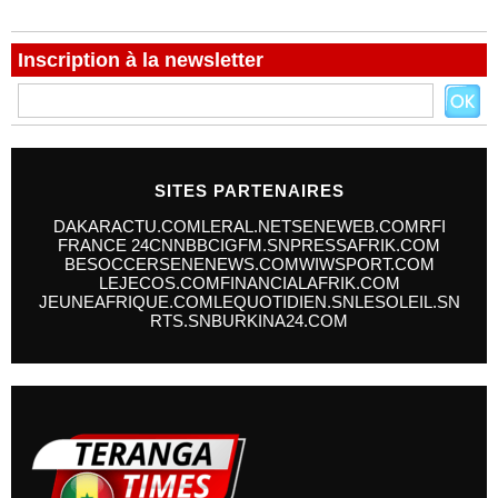
Inscription à la newsletter
SITES PARTENAIRES
DAKARACTU.COM
LERAL.NET
SENEWEB.COM
RFI
FRANCE 24
CNN
BBC
IGFM.SN
PRESSAFRIK.COM
BESOCCER
SENENEWS.COM
WIWSPORT.COM
LEJECOS.COM
FINANCIALAFRIK.COM
JEUNEAFRIQUE.COM
LEQUOTIDIEN.SN
LESOLEIL.SN
RTS.SN
BURKINA24.COM