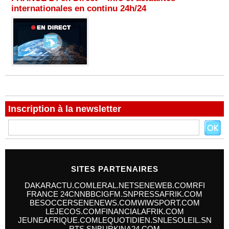
internationales en continu 24h/24
Inscription à la newsletter
SITES PARTENAIRES
DAKARACTU.COM
LERAL.NET
SENEWEB.COM
RFI
FRANCE 24
CNN
BBC
IGFM.SN
PRESSAFRIK.COM
BESOCCER
SENENEWS.COM
WIWSPORT.COM
LEJECOS.COM
FINANCIALAFRIK.COM
JEUNEAFRIQUE.COM
LEQUOTIDIEN.SN
LESOLEIL.SN
RTS.SN
BURKINA24.COM