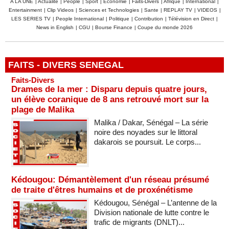
A LA UNE
|
Actualite
|
People
|
Sport
|
Economie
|
Faits-Divers
|
Afrique
|
International
|
Entertainment
|
Clip Videos
|
Sciences et Technologies
|
Sante
|
REPLAY TV
|
VIDEOS
|
LES SERIES TV
|
People International
|
Politique
|
Contribution
|
Télévision en Direct
|
News in English
|
CGU
|
Bourse Finance
|
Coupe du monde 2026
FAITS - DIVERS SENEGAL
Faits-Divers
Drames de la mer : Disparu depuis quatre jours,
un élève coranique de 8 ans retrouvé mort sur la
plage de Malika
Malika / Dakar, Sénégal – La série
noire des noyades sur le littoral
dakarois se poursuit. Le corps...
Kédougou: Démantèlement d'un réseau présumé
de traite d'êtres humains et de proxénétisme
Kédougou, Sénégal – L’antenne de la
Division nationale de lutte contre le
trafic de migrants (DNLT)...