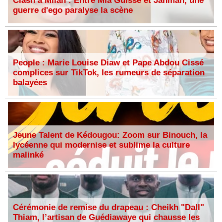
Clash à Milan : Entre Mia Guissé et Jahman, une
guerre d'ego paralyse la scène
People : Marie Louise Diaw et Pape Abdou Cissé
complices sur TikTok, les rumeurs de séparation
balayées
Jeune Talent de Kédougou: Zoom sur Binouch, la
lycéenne qui modernise et sublime la culture
malinké
Cérémonie de remise du drapeau : Cheikh "Dall"
Thiam, l’artisan de Guédiawaye qui chausse les