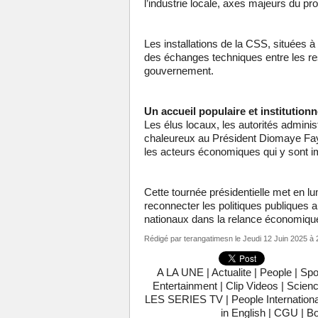
l’industrie locale, axes majeurs du p
Les installations de la CSS, situées à
des échanges techniques entre les re
gouvernement.
Un accueil populaire et institutionn
Les élus locaux, les autorités adminis
chaleureux au Président Diomaye Faye
les acteurs économiques qui y sont i
Cette tournée présidentielle met en lu
reconnecter les politiques publiques 
nationaux dans la relance économiqu
Rédigé par
terangatimesn
le Jeudi 12 Juin 2025 à 
A LA UNE
|
Actualite
|
People
|
Spo
Entertainment
|
Clip Videos
|
Scienc
LES SERIES TV
|
People Internationa
in English
|
CGU
|
Bo