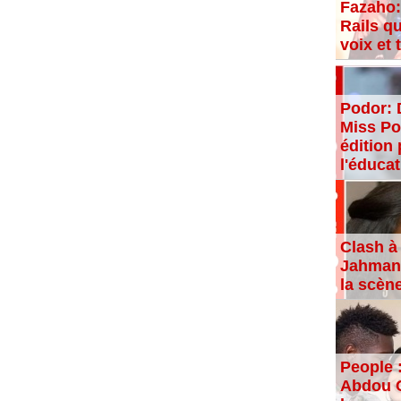
Fazaho:
Rails qu
voix et
Podor: 
Miss Po
édition 
l'éducat
Clash à 
Jahman,
la scèn
People 
Abdou C