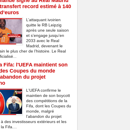
mandé signe au Real Madrid
transfert record estimé à 140
 d’euros
L’attaquant ivoirien
quitte le RB Leipzig
après une seule saison
et s’engage jusqu’en
2033 avec le Real
Madrid, devenant le
ain le plus cher de l’histoire. Le Real
cialisé...
la Fifa: l'UEFA maintient son
 des Coupes du monde
'abandon du projet
ino
L'UEFA confirme le
maintien de son boycott
des compétitions de la
Fifa, dont les Coupes du
monde, malgré
l'abandon du projet
 à des investisseurs extérieurs et les
a Fifa....