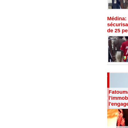
Médina: 
sécurisat
de 25 p
Fatouma
l'immobi
l'engag