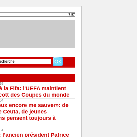
7:57
58
à la Fifa: l'UEFA maintient
cott des Coupes du monde
54
eux encore me sauver»: de
e Ceuta, de jeunes
s pensent toujours à
51
 l’ancien président Patrice