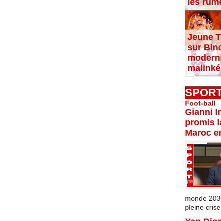
les rum
Jeune T
sur Bin
moderni
malinké
SPOR
Foot-ball
Gianni I
promis l
Maroc e
monde 2030 
pleine crise.