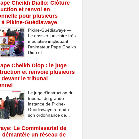
Pape Cheikh Diallo: Clôture
ruction et renvoi en
onnelle pour plusieurs
 à Pikine-Guédiawaye
Pikine-Guédiawaye —
Le dossier judiciaire très
médiatisé impliquant
l’animateur Pape Cheikh
Diop et...
Pape Cheikh Diop : le juge
struction et renvoie plusieurs
 devant le tribunal
onnel
Le juge d'instruction du
tribunal de grande
instance de Pikine-
Guédiawaye a rendu
son ordonnance de...
aye: Le Commissariat de
d démantèle un réseau de