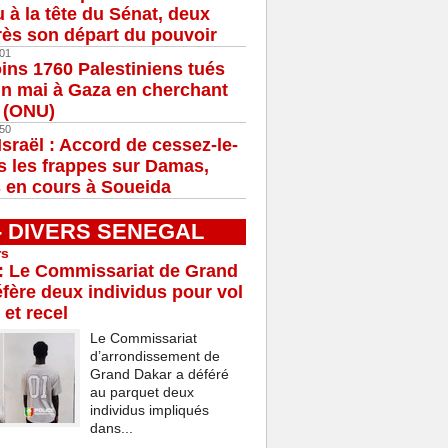
u à la tête du Sénat, deux
ès son départ du pouvoir
01
ns 1760 Palestiniens tués
in mai à Gaza en cherchant
e (ONU)
50
Israël : Accord de cessez-le-
s les frappes sur Damas,
 en cours à Soueida
 - DIVERS SENEGAL
rs
: Le Commissariat de Grand
fère deux individus pour vol
 et recel
Le Commissariat
d’arrondissement de
Grand Dakar a déféré
au parquet deux
individus impliqués
dans...