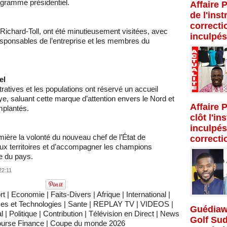
rogramme présidentiel.
Affaire 
de l'inst
correcti
 Richard-Toll, ont été minutieusement visitées, avec
inculpés
sponsables de l’entreprise et les membres du
el
tratives et les populations ont réservé un accueil
, saluant cette marque d’attention envers le Nord et
Affaire 
mplantés.
clôt l'in
inculpés
mière la volonté du nouveau chef de l’État de
correcti
aux territoires et d’accompagner les champions
e du pays.
22:11
rt
|
Economie
|
Faits-Divers
|
Afrique
|
International
|
es et Technologies
|
Sante
|
REPLAY TV
|
VIDEOS
|
Guédiaw
l
|
Politique
|
Contribution
|
Télévision en Direct
|
News
Golf Su
urse Finance
|
Coupe du monde 2026