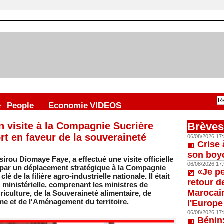
e
People
Economie
VIDEOS
 visite à la Compagnie Sucrière
Brèves
rt en faveur de la souveraineté
06/08/2026 17:
Crise 
son boy
irou Diomaye Faye, a effectué une visite officielle
06/08/2026 17:
par un déplacement stratégique à la Compagnie
«Je p
é de la filière agro-industrielle nationale. Il était
retour d
ministérielle, comprenant les ministres de
Marocain
riculture, de la Souveraineté alimentaire, de
sme et de l'Aménagement du territoire.
l'Europe
06/08/2026 17:
Bénin: