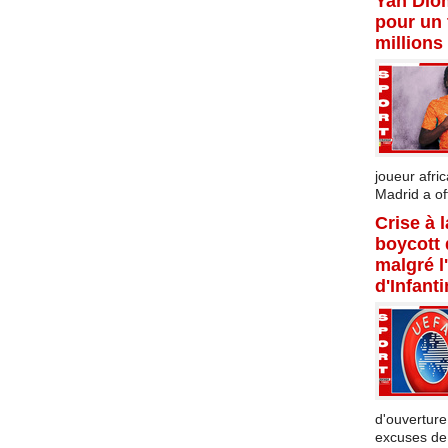
Yan Dio
pour un 
millions
joueur afric
Madrid a offi
Crise à 
boycott
malgré l
d'Infant
d'ouverture
excuses de l