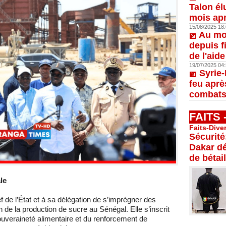
Talon él
mois apr
15/08/2025 18:
Au moi
depuis f
de l'aid
19/07/2025 04:
Syrie-
feu aprè
combats
FAITS
Faits-Dive
Sécurité
Dakar dé
de bétail
le
ef de l’État et à sa délégation de s’imprégner des
on de la production de sucre au Sénégal. Elle s’inscrit
ouveraineté alimentaire et du renforcement de