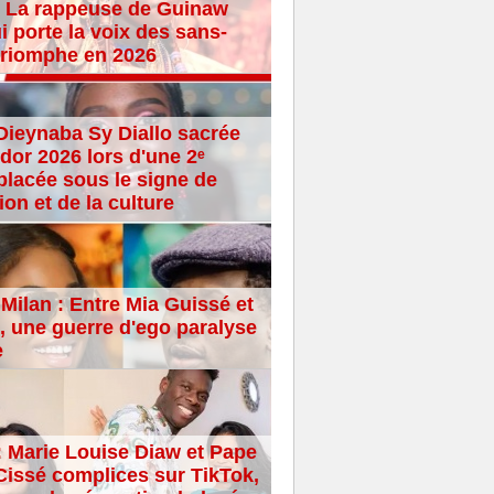
 La rappeuse de Guinaw
i porte la voix des sans-
 triomphe en 2026
Dieynaba Sy Diallo sacrée
dor 2026 lors d'une 2ᵉ
placée sous le signe de
ion et de la culture
Milan : Entre Mia Guissé et
 une guerre d'ego paralyse
e
: Marie Louise Diaw et Pape
issé complices sur TikTok,