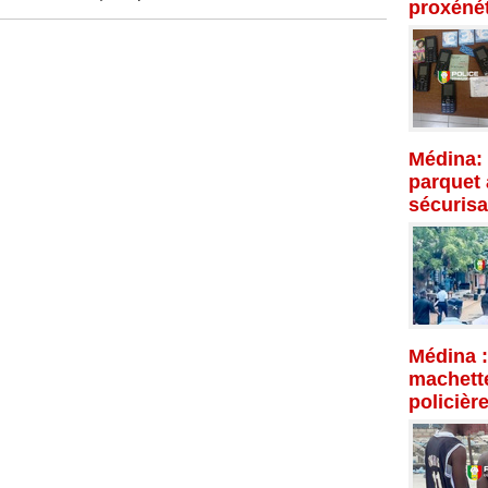
proxénét
Médina: 
parquet 
sécurisa
Médina :
machette
policièr