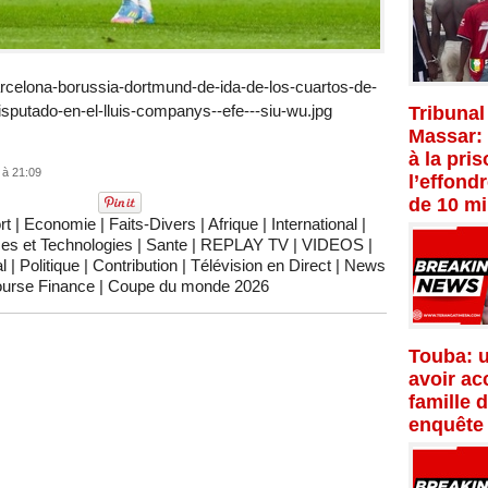
rcelona-borussia-dortmund-de-ida-de-los-cuartos-de-
sputado-en-el-lluis-companys--efe---siu-wu.jpg
Tribunal
Massar:
à la pri
 à 21:09
l’effond
de 10 mi
rt
|
Economie
|
Faits-Divers
|
Afrique
|
International
|
es et Technologies
|
Sante
|
REPLAY TV
|
VIDEOS
|
l
|
Politique
|
Contribution
|
Télévision en Direct
|
News
urse Finance
|
Coupe du monde 2026
Touba: 
avoir ac
famille 
enquête