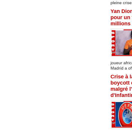
pleine crise.
Yan Dio
pour un 
millions
joueur afric
Madrid a offi
Crise à 
boycott
malgré l
d'Infant