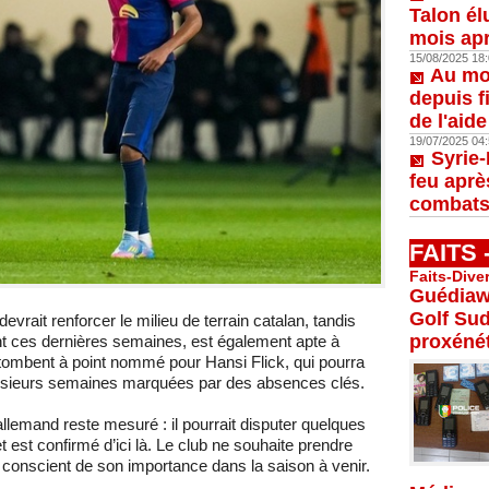
Talon él
mois apr
15/08/2025 18:
Au moi
depuis f
de l'aid
19/07/2025 04:
Syrie-
feu aprè
combats
FAITS
Faits-Dive
Guédiaw
Golf Su
vrait renforcer le milieu de terrain catalan, tandis
proxénét
 ces dernières semaines, est également apte à
 tombent à point nommé pour Hansi Flick, qui pourra
 plusieurs semaines marquées par des absences clés.
lemand reste mesuré : il pourrait disputer quelques
est confirmé d’ici là. Le club ne souhaite prendre
 conscient de son importance dans la saison à venir.