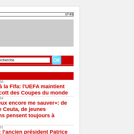
17:01
58
à la Fifa: l'UEFA maintient
cott des Coupes du monde
54
eux encore me sauver»: de
e Ceuta, de jeunes
s pensent toujours à
51
 l’ancien président Patrice