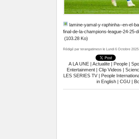
lamine-yamal-y-raphinha--en-el-ba
final-de-la-champions-league-24-25-di
(103.28 Ko)
Rédigé par
terangatimesn
le Lundi 6 Octobre 2025
A LA UNE
|
Actualite
|
People
|
Spo
Entertainment
|
Clip Videos
|
Scienc
LES SERIES TV
|
People Internationa
in English
|
CGU
|
Bo