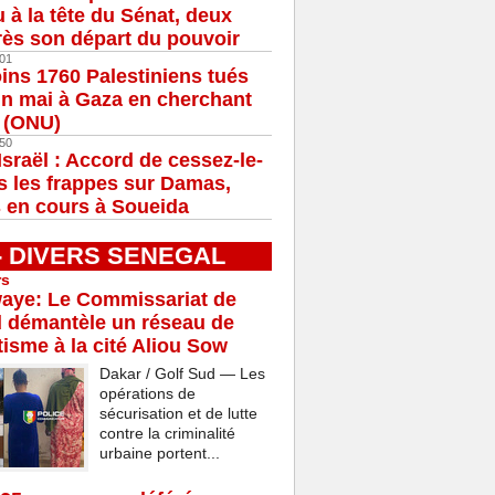
u à la tête du Sénat, deux
ès son départ du pouvoir
01
ns 1760 Palestiniens tués
in mai à Gaza en cherchant
e (ONU)
50
Israël : Accord de cessez-le-
s les frappes sur Damas,
 en cours à Soueida
 - DIVERS SENEGAL
rs
aye: Le Commissariat de
d démantèle un réseau de
isme à la cité Aliou Sow
Dakar / Golf Sud — Les
opérations de
sécurisation et de lutte
contre la criminalité
urbaine portent...