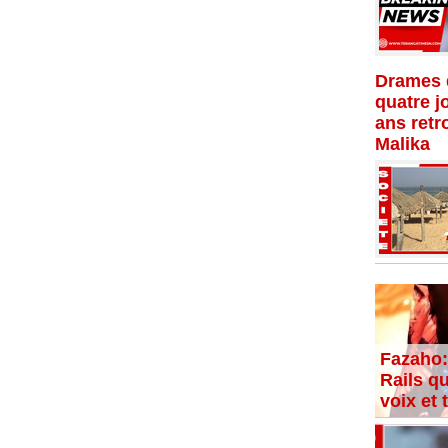
Drames d
quatre j
ans retr
Malika
Fazaho:
Rails qu
voix et