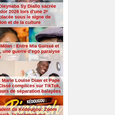
Dieynaba Sy Diallo sacrée
dor 2026 lors d'une 2ᵉ
placée sous le signe de
ion et de la culture
Milan : Entre Mia Guissé et
 une guerre d'ego paralyse
e
: Marie Louise Diaw et Pape
issé complices sur TikTok,
eurs de séparation balayées
alent de Kédougou: Zoom
ouch, la lycéenne qui