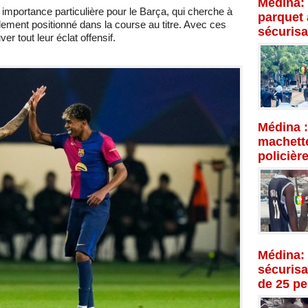
Médina: 
importance particulière pour le Barça, qui cherche à
parquet 
dement positionné dans la course au titre. Avec ces
sécurisa
er tout leur éclat offensif.
Médina :
machette
policièr
Médina: 
sécurisat
de 25 p