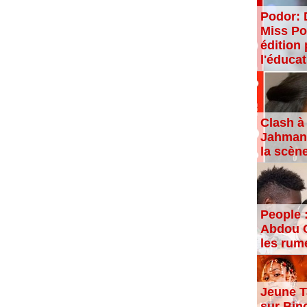
Podor: 
Miss Po
édition 
l'éducat
Clash à 
Jahman,
la scèn
People 
Abdou C
les rum
Jeune T
sur Bin