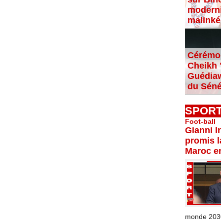
moderni
malinké
Cérémon
Cheikh "
Guédiaw
du Séné
SPOR
Foot-ball
Gianni I
promis l
Maroc e
monde 2030 