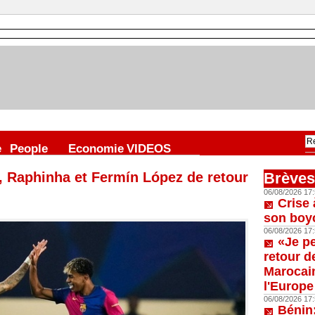
e
People
Economie
VIDEOS
 Raphinha et Fermín López de retour
Brèves
06/08/2026 17:
Crise 
son boy
06/08/2026 17:
«Je p
retour d
Marocain
l'Europe
06/08/2026 17:
Bénin: