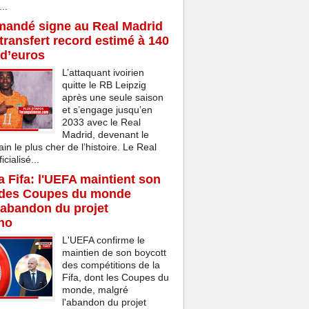
..
mandé signe au Real Madrid
transfert record estimé à 140
 d’euros
L’attaquant ivoirien
quitte le RB Leipzig
après une seule saison
et s’engage jusqu’en
2033 avec le Real
Madrid, devenant le
ain le plus cher de l’histoire. Le Real
cialisé...
la Fifa: l'UEFA maintient son
 des Coupes du monde
'abandon du projet
ino
L'UEFA confirme le
maintien de son boycott
des compétitions de la
Fifa, dont les Coupes du
monde, malgré
l'abandon du projet