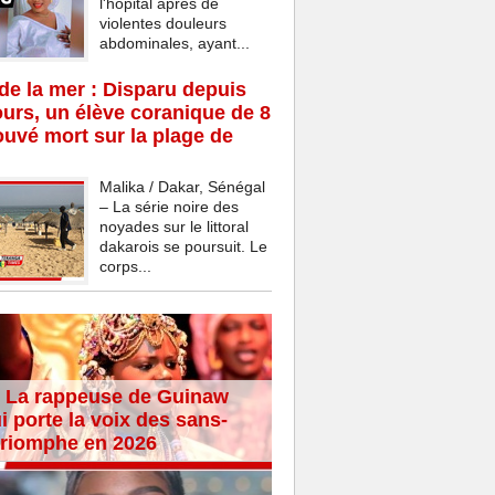
l'hôpital après de
violentes douleurs
abdominales, ayant...
e la mer : Disparu depuis
ours, un élève coranique de 8
ouvé mort sur la plage de
Malika / Dakar, Sénégal
– La série noire des
noyades sur le littoral
dakarois se poursuit. Le
corps...
 La rappeuse de Guinaw
i porte la voix des sans-
 triomphe en 2026