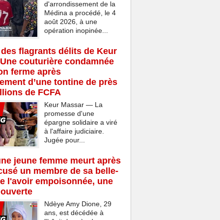
d'arrondissement de la
Médina a procédé, le 4
août 2026, à une
opération inopinée...
 des flagrants délits de Keur
 Une couturière condamnée
son ferme après
rement d’une tontine de près
llions de FCFA
Keur Massar — La
promesse d'une
épargne solidaire a viré
à l'affaire judiciaire.
Jugée pour...
une jeune femme meurt après
cusé un membre de sa belle-
de l'avoir empoisonnée, une
 ouverte
Ndèye Amy Dione, 29
ans, est décédée à