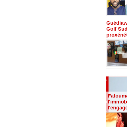
Guédiaw
Golf Su
proxénét
Fatouma
l'immobi
l'engag