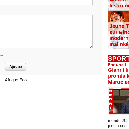
les rum
Jeune T
sur Bin
moderni
malinké
res
SPOR
Foot-ball
Gianni I
promis l
Afrique Eco
Maroc e
monde 2030 
pleine crise.