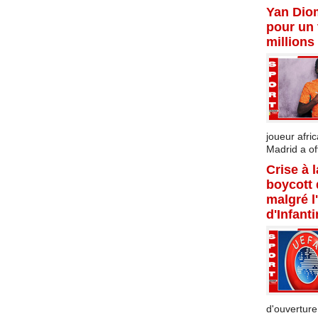
Yan Dio
pour un 
millions
joueur afric
Madrid a offi
Crise à 
boycott
malgré l
d'Infant
d'ouverture