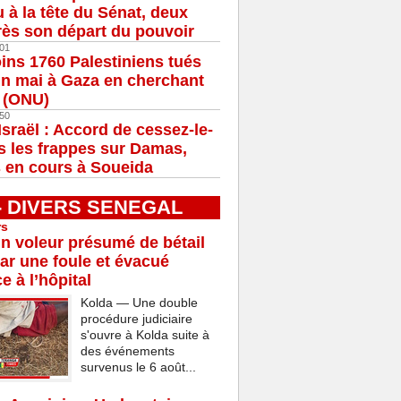
u à la tête du Sénat, deux
ès son départ du pouvoir
01
ns 1760 Palestiniens tués
in mai à Gaza en cherchant
e (ONU)
50
Israël : Accord de cessez-le-
s les frappes sur Damas,
 en cours à Soueida
 - DIVERS SENEGAL
rs
n voleur présumé de bétail
ar une foule et évacué
e à l’hôpital
Kolda — Une double
procédure judiciaire
s'ouvre à Kolda suite à
des événements
survenus le 6 août...