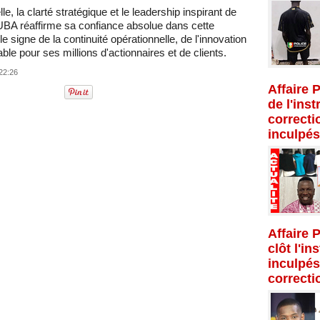
e, la clarté stratégique et le leadership inspirant de
e UBA réaffirme sa confiance absolue dans cette
e signe de la continuité opérationnelle, de l'innovation
able pour ses millions d'actionnaires et de clients.
 22:26
Affaire 
de l'inst
correcti
inculpés
Affaire 
clôt l'in
inculpés
correcti