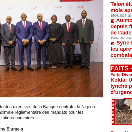
Talon él
mois apr
15/08/2025 18:
Au moi
depuis f
de l'aid
19/07/2025 04:
Syrie-
feu aprè
combats
FAITS
Faits-Dive
Kolda: U
lynché p
d’urgenc
ricte des directives de la Banque centrale du Nigeria
maximale réglementaire des mandats pour les
itutions bancaires.
Tony Elumelu