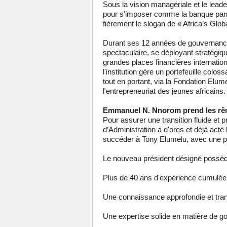
Sous la vision managériale et le le
pour s'imposer comme la banque panaf
fièrement le slogan de « Africa’s Glob
Durant ses 12 années de gouvernance,
spectaculaire, se déployant stratégiq
grandes places financières internatio
l'institution gère un portefeuille colos
tout en portant, via la Fondation Elum
l'entrepreneuriat des jeunes africains.
Emmanuel N. Nnorom prend les rên
Pour assurer une transition fluide et
d’Administration a d'ores et déjà ac
succéder à Tony Elumelu, avec une pri
Le nouveau président désigné possède 
Plus de 40 ans d'expérience cumulée d
Une connaissance approfondie et tra
Une expertise solide en matière de go