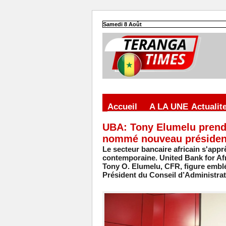
Samedi 8 Août
Accueil
A LA UNE
Actualit
UBA: Tony Elumelu prend
nommé nouveau président
Le secteur bancaire africain s'appr
contemporaine. United Bank for Afr
Tony O. Elumelu, CFR, figure emblé
Président du Conseil d’Administrati