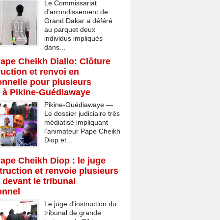
Le Commissariat
d’arrondissement de
Grand Dakar a déféré
au parquet deux
individus impliqués
dans...
Pape Cheikh Diallo: Clôture
ruction et renvoi en
onnelle pour plusieurs
 à Pikine-Guédiawaye
Pikine-Guédiawaye —
Le dossier judiciaire très
médiatisé impliquant
l’animateur Pape Cheikh
Diop et...
Pape Cheikh Diop : le juge
struction et renvoie plusieurs
 devant le tribunal
onnel
Le juge d'instruction du
tribunal de grande