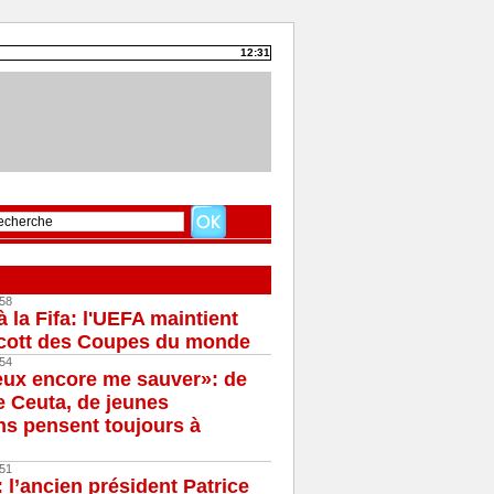
12:31
58
à la Fifa: l'UEFA maintient
cott des Coupes du monde
54
eux encore me sauver»: de
e Ceuta, de jeunes
s pensent toujours à
51
 l’ancien président Patrice