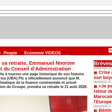
e
People
Economie
VIDEOS
 sa retraite, Emmanuel Nnorom
Brèves
 du Conseil d’Administration
06/08/2026 17:
Crise 
ête à tourner une page historique de son histoire
son boy
ica (UBA) Plc a officiellement annoncé que M.
matique de la finance continentale et actuel
06/08/2026 17:
«Je p
on du Groupe, prendra sa retraite le 21 août 2026.
retour d
Marocain
l'Europe
06/08/2026 17:
Bénin: