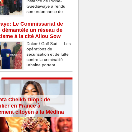
instance de Pikine-
Guédiawaye a rendu
son ordonnance de...
aye: Le Commissariat de
d démantèle un réseau de
isme à la cité Aliou Sow
Dakar / Golf Sud — Les
opérations de
sécurisation et de lutte
contre la criminalité
urbaine portent...
ta Cheikh Diop : de
lier en France à
ement citoyen à la Médina