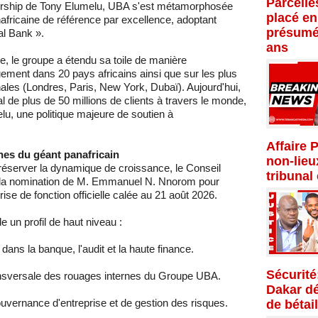
Parcelle
adership de Tony Elumelu, UBA s'est métamorphosée
placé en
ricaine de référence par excellence, adoptant
présumé
al Bank ».
ans
 le groupe a étendu sa toile de manière
uement dans 20 pays africains ainsi que sur les plus
nales (Londres, Paris, New York, Dubaï). Aujourd'hui,
sal de plus de 50 millions de clients à travers le monde,
elu, une politique majeure de soutien à
Affaire 
es du géant panafricain
non-lieu
 préserver la dynamique de croissance, le Conseil
tribunal
té la nomination de M. Emmanuel N. Nnorom pour
se de fonction officielle calée au 21 août 2026.
un profil de haut niveau :
ans la banque, l'audit et la haute finance.
Sécurité
nsversale des rouages internes du Groupe UBA.
Dakar dé
uvernance d'entreprise et de gestion des risques.
de bétail