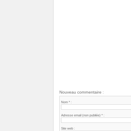
Nouveau commentaire :
Nom * :
Adresse email (non publiée) * :
Site web :