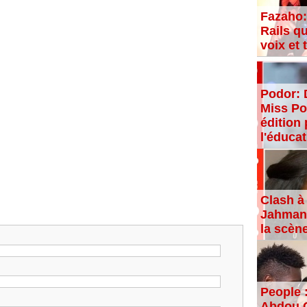
Fazaho:
Rails qu
voix et
Podor: 
Miss Po
édition 
l'éducat
Clash à 
Jahman,
la scèn
People 
Abdou C