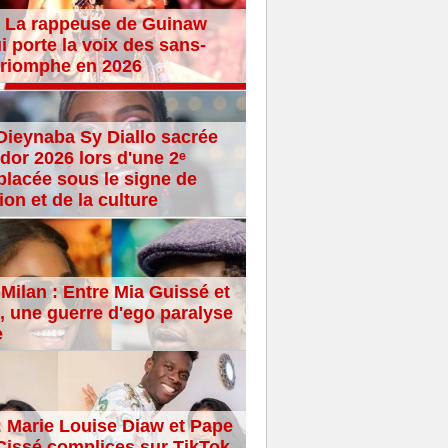
 La rappeuse de Guinaw
i porte la voix des sans-
 triomphe en 2026
Dieynaba Sy Diallo sacrée
dor 2026 lors d'une 2ᵉ
placée sous le signe de
ion et de la culture
Milan : Entre Mia Guissé et
 une guerre d'ego paralyse
e
: Marie Louise Diaw et Pape
issé complices sur TikTok,