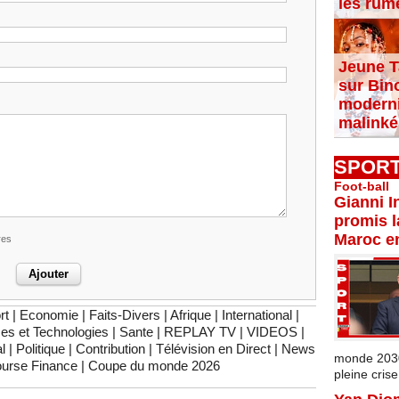
les rum
Jeune T
sur Bin
moderni
malinké
SPOR
Foot-ball
Gianni I
promis l
Maroc e
res
rt
|
Economie
|
Faits-Divers
|
Afrique
|
International
|
es et Technologies
|
Sante
|
REPLAY TV
|
VIDEOS
|
l
|
Politique
|
Contribution
|
Télévision en Direct
|
News
monde 2030 
urse Finance
|
Coupe du monde 2026
pleine crise.