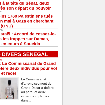
u à la tête du Sénat, deux
ès son départ du pouvoir
01
ns 1760 Palestiniens tués
in mai à Gaza en cherchant
e (ONU)
50
Israël : Accord de cessez-le-
s les frappes sur Damas,
 en cours à Soueida
 - DIVERS SENEGAL
rs
: Le Commissariat de Grand
fère deux individus pour vol
 et recel
Le Commissariat
d’arrondissement de
Grand Dakar a déféré
au parquet deux
individus impliqués
dans...