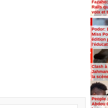
Fazaho:
Rails qu
voix et
Podor: 
Miss Po
édition 
l'éducat
Clash à 
Jahman,
la scèn
People 
Abdou C