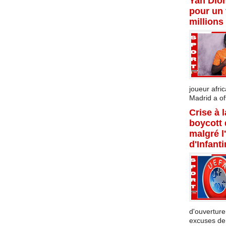
Yan Dio
pour un 
millions
joueur afric
Madrid a offi
Crise à 
boycott
malgré l
d'Infant
d'ouverture
excuses de l