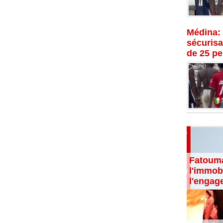
Médina: 
sécurisat
de 25 p
Fatouma
l'immobi
l'engag