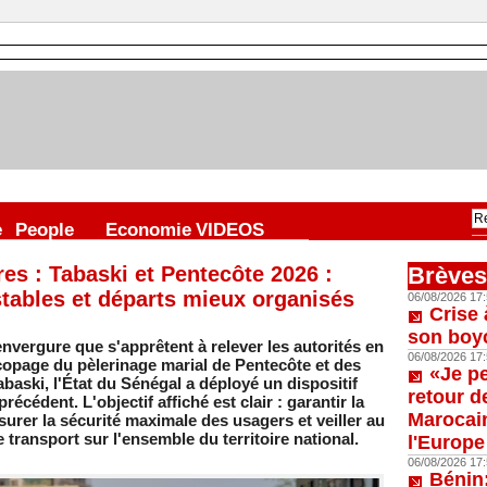
e
People
Economie
VIDEOS
res : Tabaski et Pentecôte 2026 :
Brèves
 stables et départs mieux organisés
06/08/2026 17:
Crise 
son boy
envergure que s'apprêtent à relever les autorités en
06/08/2026 17:
copage du pèlerinage marial de Pentecôte et des
«Je p
Tabaski, l'État du Sénégal a déployé un dispositif
retour d
récédent. L'objectif affiché est clair : garantir la
Marocain
assurer la sécurité maximale des usagers et veiller au
de transport sur l'ensemble du territoire national.
l'Europe
06/08/2026 17:
Bénin: