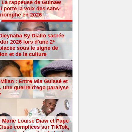
 La rappeuse de Guinaw
i porte la voix des sans-
 triomphe en 2026
Dieynaba Sy Diallo sacrée
dor 2026 lors d'une 2ᵉ
placée sous le signe de
ion et de la culture
Milan : Entre Mia Guissé et
 une guerre d'ego paralyse
e
: Marie Louise Diaw et Pape
issé complices sur TikTok,