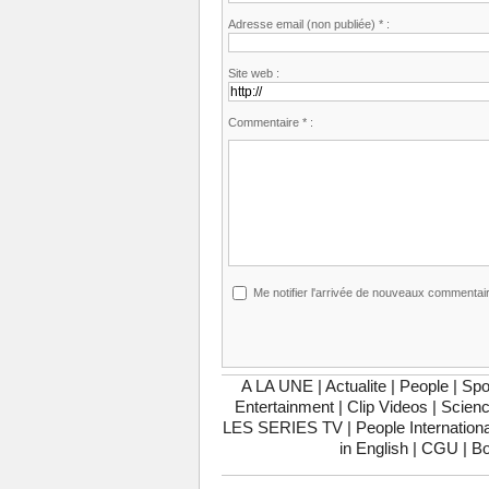
Adresse email (non publiée) * :
Site web :
Commentaire * :
Me notifier l'arrivée de nouveaux commentai
A LA UNE
|
Actualite
|
People
|
Spo
Entertainment
|
Clip Videos
|
Scienc
LES SERIES TV
|
People Internationa
in English
|
CGU
|
Bo