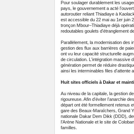
Pour soulager durablement les usager
pays, le gouvernement a acté l'ouver
autoroutier reliant Thiadiaye à Kaolac
est accessible du 22 mai au 1er juin 
tronçon Mbour–Thiadiaye déjà opératio
redoutables goulets d'étranglement des
Parallèlement, la modernisation des in
gestion des flux aux barrières de pa
ont vu leur capacité structurelle augm
de circulation. L'intégration massive
génération permet de réduire drastiqu
ainsi les interminables files d'attente
Huit sites officiels à Dakar et main
Au niveau de la capitale, la gestion de
rigoureuse. Afin d'éviter l'anarchie de
départ ont été formellement retenus e
gare des Beaux-Maraîchers, Grand Yo
nationale Dakar Dem Dikk (DDD), deux
l’Arène Nationale et le site de Colo
familles.