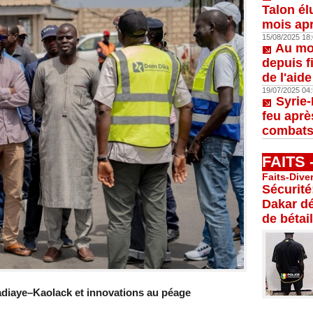
Talon él
mois apr
15/08/2025 18:
Au moi
depuis f
de l'aid
19/07/2025 04:
Syrie-
feu aprè
combats
FAITS
Faits-Dive
Sécurité
Dakar dé
de bétail
iadiaye–Kaolack et innovations au péage