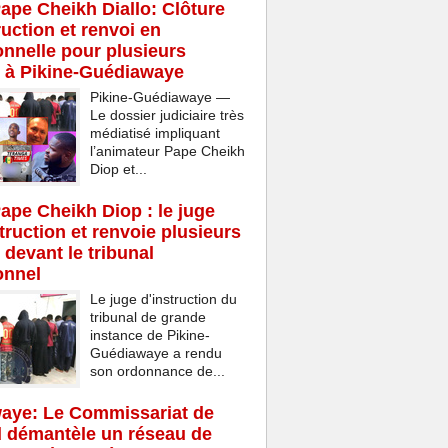
Pape Cheikh Diallo: Clôture
ruction et renvoi en
onnelle pour plusieurs
 à Pikine-Guédiawaye
Pikine-Guédiawaye —
Le dossier judiciaire très
médiatisé impliquant
l’animateur Pape Cheikh
Diop et...
Pape Cheikh Diop : le juge
struction et renvoie plusieurs
 devant le tribunal
onnel
Le juge d'instruction du
tribunal de grande
instance de Pikine-
Guédiawaye a rendu
son ordonnance de...
aye: Le Commissariat de
d démantèle un réseau de