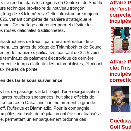
Affaire 
s se rendant dans les régions du Centre et du Sud du
ture technique provisoire du nouveau tronçon
de l'inst
k, long de 78 kilomètres. Cette infrastructure majeure
correcti
2026, venant compléter de manière stratégique le
inculpés
nnel. Ce maillage autoroutier permet d'éviter les
 routes nationales traditionnelles.
frastructures se traduit par une amélioration de la
iement. Les gares de péage de Thiambokh et de Soune
enter de manière significative, passant de 3 à 5 voies
 de terminaux de paiement électronique de dernière
Affaire 
ement le temps d'attente des automobilistes, éliminant
clôt l'in
 aux heures de pointe.
inculpés
correcti
tien des tarifs sous surveillance
s flux de passagers a fait l'objet d'une réorganisation
s gares routières spontanées, huit sites officiels de
t sécurisés à Dakar, incluant notamment la grande
ff, Rufisque et Diamniadio. Pour la compagnie
 pôles exclusifs de régulation ont été sanctuarisés :
bane, permettant un embarquement ordonné des
Guédiaw
Golf Su