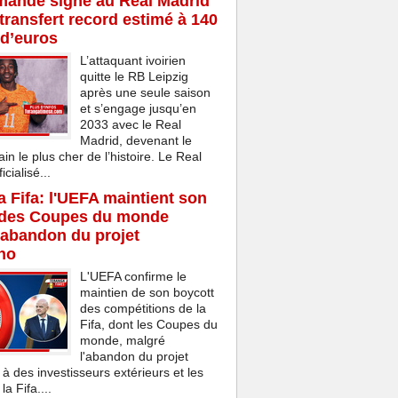
mandé signe au Real Madrid
transfert record estimé à 140
 d’euros
L’attaquant ivoirien
quitte le RB Leipzig
après une seule saison
et s’engage jusqu’en
2033 avec le Real
Madrid, devenant le
ain le plus cher de l’histoire. Le Real
cialisé...
la Fifa: l'UEFA maintient son
 des Coupes du monde
'abandon du projet
ino
L'UEFA confirme le
maintien de son boycott
des compétitions de la
Fifa, dont les Coupes du
monde, malgré
l'abandon du projet
 à des investisseurs extérieurs et les
a Fifa....