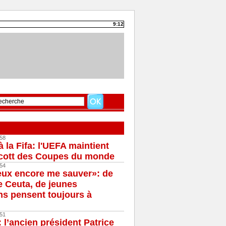
9:12
58
à la Fifa: l'UEFA maintient
cott des Coupes du monde
54
eux encore me sauver»: de
e Ceuta, de jeunes
s pensent toujours à
51
 l’ancien président Patrice