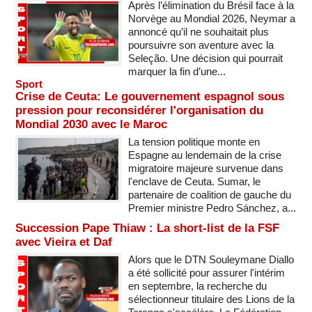
Après l’élimination du Brésil face à la
Norvège au Mondial 2026, Neymar a
annoncé qu’il ne souhaitait plus
poursuivre son aventure avec la
Seleção. Une décision qui pourrait
marquer la fin d’une...
Sport
Crise de Ceuta: Le gouvernement espagnol sous
pression pour reconsidérer l'organisation du
Mondial 2030 avec le Maroc
La tension politique monte en
Espagne au lendemain de la crise
migratoire majeure survenue dans
l'enclave de Ceuta. Sumar, le
partenaire de coalition de gauche du
Premier ministre Pedro Sánchez, a...
Succession Pape Thiaw : La short-list de la FSF
avec Vieira et Daf
Alors que le DTN Souleymane Diallo
a été sollicité pour assurer l'intérim
en septembre, la recherche du
sélectionneur titulaire des Lions de la