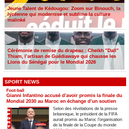
Jeune Talent de Kédougou: Zoom sur Binouch, la
lycéenne qui modernise et sublime la culture
malinké
Cérémonie de remise du drapeau : Cheikh "Dall"
Thiam, l’artisan de Guédiawaye qui chausse les
Lions du Sénégal pour le Mondial 2026
SPORT NEWS
Foot-ball
Gianni Infantino accusé d’avoir promis la finale du
Mondial 2030 au Maroc en échange d’un soutien
Selon des révélations de la presse
britannique, le président de la FIFA
aurait promis au Maroc l’organisation
de la finale de la Coupe du monde