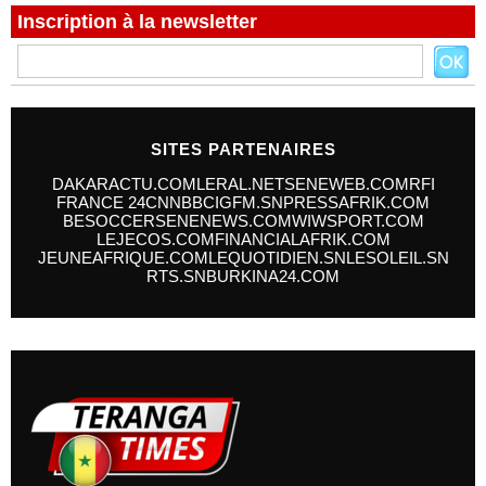
Inscription à la newsletter
SITES PARTENAIRES
DAKARACTU.COM
LERAL.NET
SENEWEB.COM
RFI
FRANCE 24
CNN
BBC
IGFM.SN
PRESSAFRIK.COM
BESOCCER
SENENEWS.COM
WIWSPORT.COM
LEJECOS.COM
FINANCIALAFRIK.COM
JEUNEAFRIQUE.COM
LEQUOTIDIEN.SN
LESOLEIL.SN
RTS.SN
BURKINA24.COM