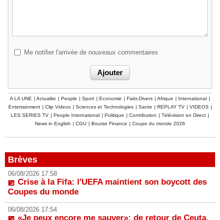
Me notifier l'arrivée de nouveaux commentaires
A LA UNE
|
Actualite
|
People
|
Sport
|
Economie
|
Faits-Divers
|
Afrique
|
International
|
Entertainment
|
Clip Videos
|
Sciences et Technologies
|
Sante
|
REPLAY TV
|
VIDEOS
|
LES SERIES TV
|
People International
|
Politique
|
Contribution
|
Télévision en Direct
|
News in English
|
CGU
|
Bourse Finance
|
Coupe du monde 2026
Brèves
06/08/2026 17:58
Crise à la Fifa: l'UEFA maintient son boycott des
Coupes du monde
06/08/2026 17:54
«Je peux encore me sauver»: de retour de Ceuta,