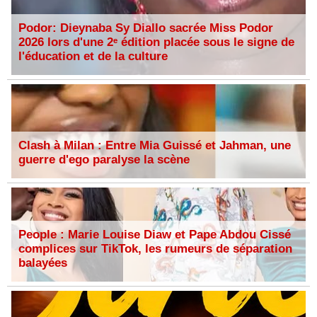
Podor: Dieynaba Sy Diallo sacrée Miss Podor
2026 lors d'une 2ᵉ édition placée sous le signe de
l'éducation et de la culture
Clash à Milan : Entre Mia Guissé et Jahman, une
guerre d'ego paralyse la scène
People : Marie Louise Diaw et Pape Abdou Cissé
complices sur TikTok, les rumeurs de séparation
balayées