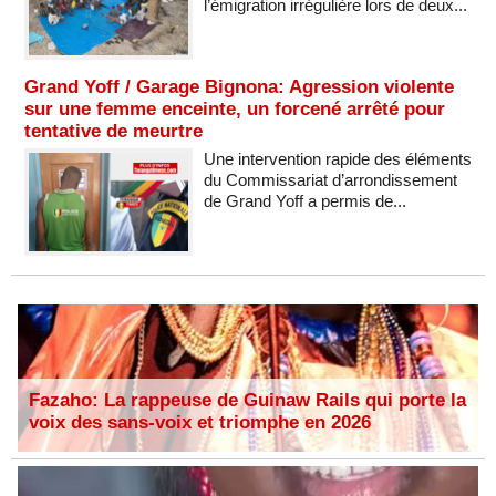
l’émigration irrégulière lors de deux...
Grand Yoff / Garage Bignona: Agression violente
sur une femme enceinte, un forcené arrêté pour
tentative de meurtre
Une intervention rapide des éléments
du Commissariat d’arrondissement
de Grand Yoff a permis de...
Fazaho: La rappeuse de Guinaw Rails qui porte la
voix des sans-voix et triomphe en 2026