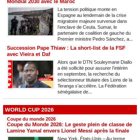
Mondial 2030 avec le Maroc
La tension politique monte en
Espagne au lendemain de la crise
migratoire majeure survenue dans
l'enclave de Ceuta. Sumar, le
partenaire de coalition de gauche du
Premier ministre Pedro Sánchez, a...
Succession Pape Thiaw : La short-list de la FSF
avec Vieira et Daf
Alors que le DTN Souleymane Diallo
a été sollicité pour assurer l'intérim
en septembre, la recherche du
sélectionneur titulaire des Lions de la
Teranga s'accélère. La Fédération
sénégalaise de...
WORLD CUP 2026
Coupe du monde 2026
Coupe du Monde 2026: Le geste plein de classe de
Lamine Yamal envers Lionel Messi après la finale
New York, États-Unis – Au terme