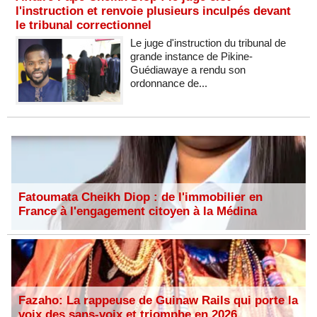
l'instruction et renvoie plusieurs inculpés devant
le tribunal correctionnel
Le juge d'instruction du tribunal de
grande instance de Pikine-
Guédiawaye a rendu son
ordonnance de...
Fatoumata Cheikh Diop : de l'immobilier en
France à l'engagement citoyen à la Médina
Fazaho: La rappeuse de Guinaw Rails qui porte la
voix des sans-voix et triomphe en 2026