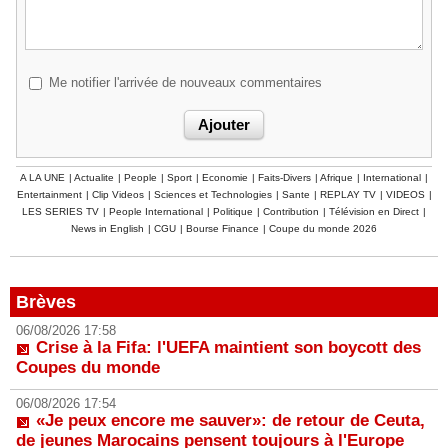
Me notifier l'arrivée de nouveaux commentaires
A LA UNE
|
Actualite
|
People
|
Sport
|
Economie
|
Faits-Divers
|
Afrique
|
International
|
Entertainment
|
Clip Videos
|
Sciences et Technologies
|
Sante
|
REPLAY TV
|
VIDEOS
|
LES SERIES TV
|
People International
|
Politique
|
Contribution
|
Télévision en Direct
|
News in English
|
CGU
|
Bourse Finance
|
Coupe du monde 2026
Brèves
06/08/2026 17:58
Crise à la Fifa: l'UEFA maintient son boycott des
Coupes du monde
06/08/2026 17:54
«Je peux encore me sauver»: de retour de Ceuta,
de jeunes Marocains pensent toujours à l'Europe