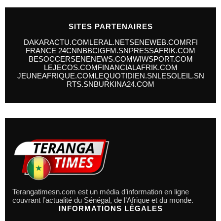
SITES PARTENAIRES
DAKARACTU.COM
LERAL.NET
SENEWEB.COM
RFI
FRANCE 24
CNN
BBC
IGFM.SN
PRESSAFRIK.COM
BESOCCER
SENENEWS.COM
WIWSPORT.COM
LEJECOS.COM
FINANCIALAFRIK.COM
JEUNEAFRIQUE.COM
LEQUOTIDIEN.SN
LESOLEIL.SN
RTS.SN
BURKINA24.COM
Terangatimesn.com est un média d’information en ligne
couvrant l’actualité du Sénégal, de l’Afrique et du monde.
INFORMATIONS LÉGALES