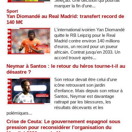
Seleção. Une décision qui pourrait
marquer la fin d’une...
Sport
Yan Diomandé au Real Madrid: transfert record de
140 M€
L'international ivoirien Yan Diomandé
quitte le RB Leipzig pour le Real
Madrid contre environ 140 millions
d'euros, un record pour un joueur
africain. Contrat jusqu'en 2033. Un
accord trouvé après...
Neymar à Santos : le retour du héros tourne-t-il au
désastre ?
Son retour devait être celui d’une
icône retrouvant son jardin
d’enfance. Mais depuis son retour à
Santos, Neymar est davantage
rattrapé par les blessures, les
résultats décevants et les
polémiques...
Crise de Ceuta: Le gouvernement espagnol sous
pression pour reconsidérer l'organisation du