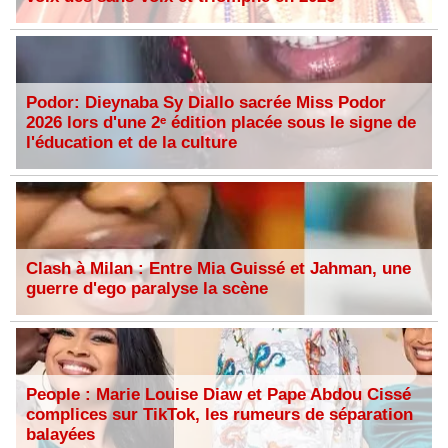
Podor: Dieynaba Sy Diallo sacrée Miss Podor
2026 lors d'une 2ᵉ édition placée sous le signe de
l'éducation et de la culture
Clash à Milan : Entre Mia Guissé et Jahman, une
guerre d'ego paralyse la scène
People : Marie Louise Diaw et Pape Abdou Cissé
complices sur TikTok, les rumeurs de séparation
balayées