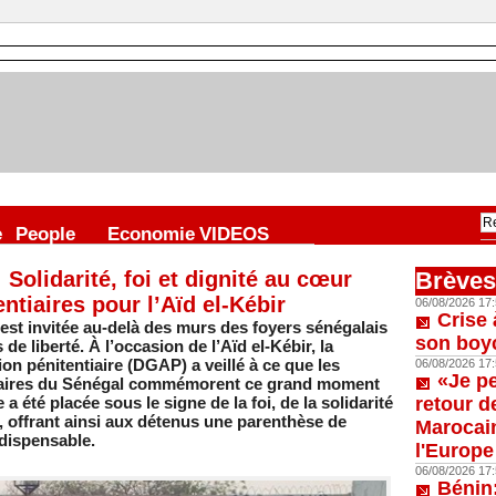
e
People
Economie
VIDEOS
Solidarité, foi et dignité au cœur
Brèves
ntiaires pour l’Aïd el-Kébir
06/08/2026 17:
Crise 
'est invitée au-delà des murs des foyers sénégalais
son boy
e liberté. À l’occasion de l’Aïd el-Kébir, la
on pénitentiaire (DGAP) a veillé à ce que les
06/08/2026 17:
«Je p
ntiaires du Sénégal commémorent ce grand moment
été placée sous le signe de la foi, de la solidarité
retour d
, offrant ainsi aux détenus une parenthèse de
Marocain
ndispensable.
l'Europe
06/08/2026 17:
Bénin: