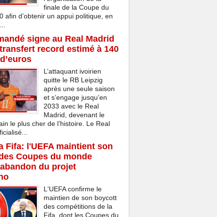
finale de la Coupe du
afin d’obtenir un appui politique, en
..
mandé signe au Real Madrid
transfert record estimé à 140
 d’euros
L’attaquant ivoirien
quitte le RB Leipzig
après une seule saison
et s’engage jusqu’en
2033 avec le Real
Madrid, devenant le
ain le plus cher de l’histoire. Le Real
cialisé...
la Fifa: l'UEFA maintient son
 des Coupes du monde
'abandon du projet
ino
L'UEFA confirme le
maintien de son boycott
des compétitions de la
Fifa, dont les Coupes du