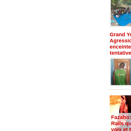
Grand Yo
Agressio
enceinte
tentativ
Fazaho:
Rails qu
voix et