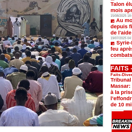
Talon él
mois apr
15/08/2025 18:
Au moi
depuis f
de l'aid
19/07/2025 04:
Syrie-
feu aprè
combats
FAITS
Faits-Dive
Tribunal
Massar:
à la pri
l’effond
de 10 mi