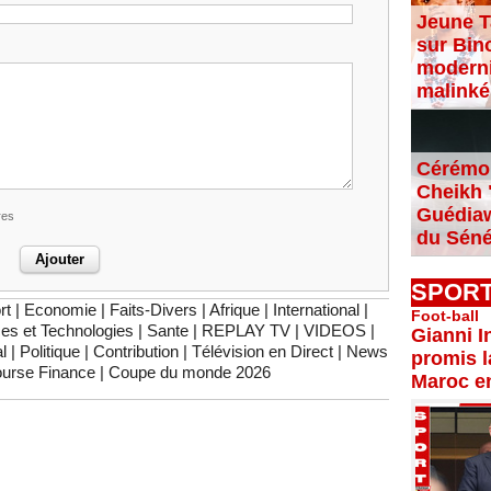
Jeune T
sur Bin
moderni
malinké
Cérémon
Cheikh "
Guédiaw
res
du Séné
SPOR
rt
|
Economie
|
Faits-Divers
|
Afrique
|
International
|
Foot-ball
es et Technologies
|
Sante
|
REPLAY TV
|
VIDEOS
|
Gianni I
l
|
Politique
|
Contribution
|
Télévision en Direct
|
News
promis l
urse Finance
|
Coupe du monde 2026
Maroc e