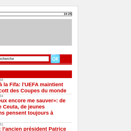
10:25
58
à la Fifa: l'UEFA maintient
cott des Coupes du monde
54
eux encore me sauver»: de
e Ceuta, de jeunes
s pensent toujours à
51
 l’ancien président Patrice