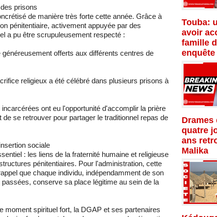
 des prisons
oncrétisé de manière très forte cette année. Grâce à
Touba: 
tion pénitentiaire, activement appuyée par des
avoir ac
nnel a pu être scrupuleusement respecté :
famille 
enquête
 généreusement offerts aux différents centres de
ifice religieux a été célébré dans plusieurs prisons à
 incarcérées ont eu l'opportunité d'accomplir la prière
nt de se retrouver pour partager le traditionnel repas de
Drames d
quatre j
ans retr
insertion sociale
Malika
ssentiel : les liens de la fraternité humaine et religieuse
tructures pénitentiaires. Pour l'administration, cette
t rappel que chaque individu, indépendamment de son
 passées, conserve sa place légitime au sein de la
 moment spirituel fort, la DGAP et ses partenaires