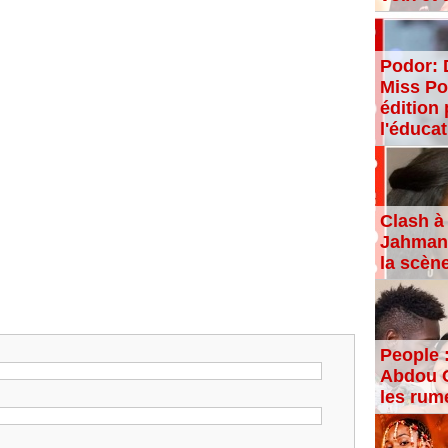
Podor: 
Miss Po
édition 
l'éducat
Clash à 
Jahman,
la scèn
People 
Abdou C
les rum