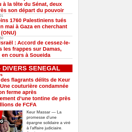
u à la tête du Sénat, deux
ès son départ du pouvoir
01
ns 1760 Palestiniens tués
in mai à Gaza en cherchant
e (ONU)
50
Israël : Accord de cessez-le-
s les frappes sur Damas,
 en cours à Soueida
 - DIVERS SENEGAL
rs
 des flagrants délits de Keur
 Une couturière condamnée
son ferme après
rement d’une tontine de près
llions de FCFA
Keur Massar — La
promesse d'une
épargne solidaire a viré
à l'affaire judiciaire.