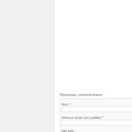
Nouveau commentaire :
Nom * :
Adresse email (non publiée) * :
Site web :