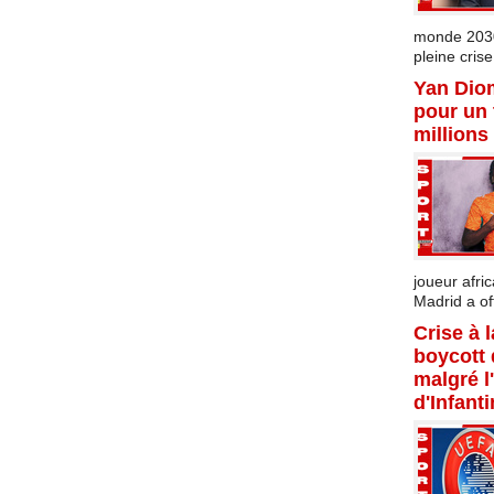
monde 2030 
pleine crise.
Yan Dio
pour un 
millions
joueur afric
Madrid a offi
Crise à 
boycott
malgré l
d'Infant