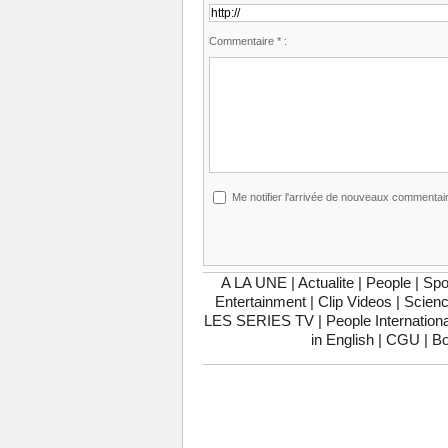
Commentaire * :
Me notifier l'arrivée de nouveaux commentai
A LA UNE
|
Actualite
|
People
|
Spo
Entertainment
|
Clip Videos
|
Scienc
LES SERIES TV
|
People Internationa
in English
|
CGU
|
Bo