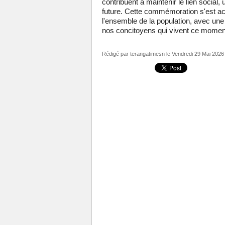
contribuent à maintenir le lien social,
future. Cette commémoration s'est a
l'ensemble de la population, avec un
nos concitoyens qui vivent ce moment 
Rédigé par
terangatimesn
le Vendredi 29 Mai 2026