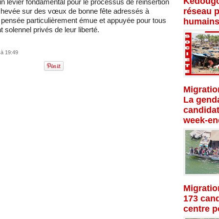
Kédougo
 un levier fondamental pour le processus de réinsertion
réseau p
chevée sur des vœux de bonne fête adressés à
e pensée particulièrement émue et appuyée pour tous
humains
solennel privés de leur liberté.
 à 19:49
Migratio
La genda
candidat
week-en
Migratio
173 cand
centre p