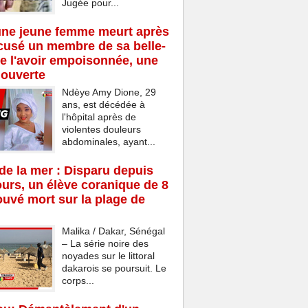
Jugée pour...
une jeune femme meurt après
cusé un membre de sa belle-
de l'avoir empoisonnée, une
 ouverte
Ndèye Amy Dione, 29
ans, est décédée à
l'hôpital après de
violentes douleurs
abdominales, ayant...
e la mer : Disparu depuis
ours, un élève coranique de 8
ouvé mort sur la plage de
Malika / Dakar, Sénégal
– La série noire des
noyades sur le littoral
dakarois se poursuit. Le
corps...