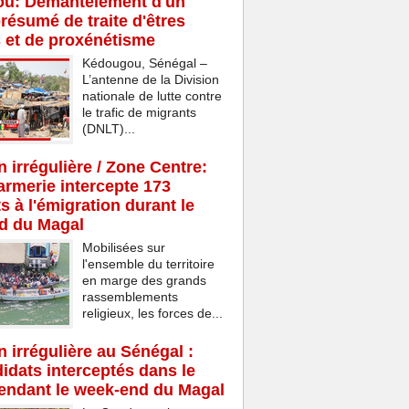
u: Démantèlement d'un
résumé de traite d'êtres
 et de proxénétisme
Kédougou, Sénégal –
L’antenne de la Division
nationale de lutte contre
le trafic de migrants
(DNLT)...
n irrégulière / Zone Centre:
rmerie intercepte 173
s à l'émigration durant le
d du Magal
Mobilisées sur
l'ensemble du territoire
en marge des grands
rassemblements
religieux, les forces de...
n irrégulière au Sénégal :
idats interceptés dans le
endant le week-end du Magal