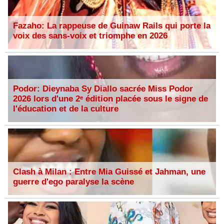
Fazaho: La rappeuse de Guinaw Rails qui porte la
voix des sans-voix et triomphe en 2026
Podor: Dieynaba Sy Diallo sacrée Miss Podor
2026 lors d'une 2ᵉ édition placée sous le signe de
l'éducation et de la culture
Clash à Milan : Entre Mia Guissé et Jahman, une
guerre d'ego paralyse la scène