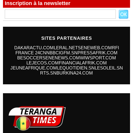
Inscription à la newsletter
SITES PARTENAIRES
DAKARACTU.COM
LERAL.NET
SENEWEB.COM
RFI
FRANCE 24
CNN
BBC
IGFM.SN
PRESSAFRIK.COM
BESOCCER
SENENEWS.COM
WIWSPORT.COM
LEJECOS.COM
FINANCIALAFRIK.COM
JEUNEAFRIQUE.COM
LEQUOTIDIEN.SN
LESOLEIL.SN
RTS.SN
BURKINA24.COM