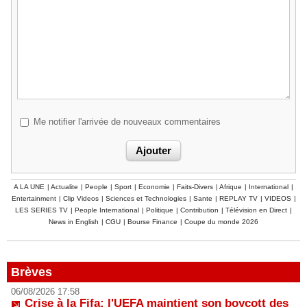
Me notifier l'arrivée de nouveaux commentaires
A LA UNE
|
Actualite
|
People
|
Sport
|
Economie
|
Faits-Divers
|
Afrique
|
International
|
Entertainment
|
Clip Videos
|
Sciences et Technologies
|
Sante
|
REPLAY TV
|
VIDEOS
|
LES SERIES TV
|
People International
|
Politique
|
Contribution
|
Télévision en Direct
|
News in English
|
CGU
|
Bourse Finance
|
Coupe du monde 2026
Brèves
06/08/2026 17:58
Crise à la Fifa: l'UEFA maintient son boycott des